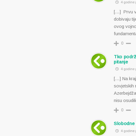
4 godine p
[…] Prvu ve
dobivaju ti
ovog vojno
fundamenta
0
Tko podrža
pitanje
4 godine p
[…] Na kraj
sovjetskih 
Azerbejdžan
nisu osudil
0
Slobodne 
4 godine p