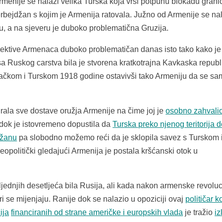
enije se nalazi velika Turska koja vrši potpunu blokadu grani
rbejdžan s kojim je Armenija ratovala. Južno od Armenije se na
u, a na sjeveru je duboko problematična Gruzija.
pektive Armenaca duboko problematičan danas isto tako kako je
Ruskog carstva bila je stvorena kratkotrajna Kavkaska republ
mačkom i Turskom 1918 godine ostavivši tako Armeniju da se s
rala sve dostave oružja Armenije na čime joj je
osobno zahvali
dok je istovremeno dopustila da
Turska preko njenog teritorija 
džanu
pa slobodno možemo reći da je sklopila savez s Turskom 
eopolitički gledajući Armenija je postala kršćanski otok u
jednjih desetljeća bila Rusija, ali kada nakon armenske revoluc
i se mijenjaju. Ranije dok se nalazio u opoziciji ovaj
političar k
ija
financiranih od strane američke i europskih vlada
je tražio
iz