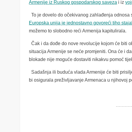
Armenije iz Ruskog gospodarskog saveza
i iz
voj
To je dovelo do očekivanog zahlađenja odnosa s R
Europska unija je jednostavno govoreći tiho staja
možemo to slobodno reći Armenija kapitulirala.
Čak i da dođe do nove revolucije kojom će biti 
situacija Armenije se neće promjeniti. Ona će i 
blokade nije moguće dostaviti nikakvu pomoć ti
Sadašnja ili buduća vlada Armenije će biti prisilj
bi osigurala preživljavanje Armenaca u njihovoj po