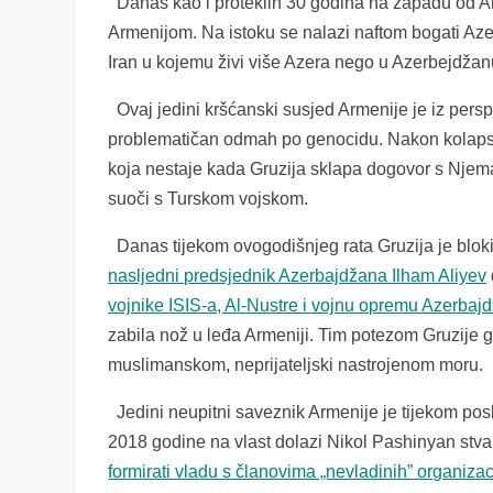
Danas kao i proteklih 30 godina na zapadu od Arm
Armenijom. Na istoku se nalazi naftom bogati Aze
Iran u kojemu živi više Azera nego u Azerbejdžan
Ovaj jedini kršćanski susjed Armenije je iz pers
problematičan odmah po genocidu. Nakon kolapsa 
koja nestaje kada Gruzija sklapa dogovor s Nje
suoči s Turskom vojskom.
Danas tijekom ovogodišnjeg rata Gruzija je bloki
nasljedni predsjednik Azerbajdžana Ilham Aliyev
vojnike ISIS-a, Al-Nustre i vojnu opremu Azerbaj
zabila nož u leđa Armeniji. Tim potezom Gruzije g
muslimanskom, neprijateljski nastrojenom moru.
Jedini neupitni saveznik Armenije je tijekom posl
2018 godine na vlast dolazi Nikol Pashinyan stvar
formirati vladu s članovima „nevladinih” organizac