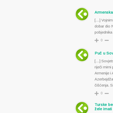
Armenska 
[…] Vojnim
dobar dio 
pobjednika 
0
Puč u Sov
[…] Sovjets
riječi mirn
Armenije i
Azerbejdžan
čišćenja. S
0
Turske bes
žele imati