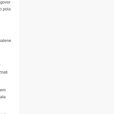
ogovor
o pola
 malene
U
znati
jem
rata