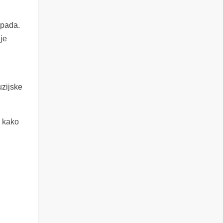
apada.
je
uzijske
e kako