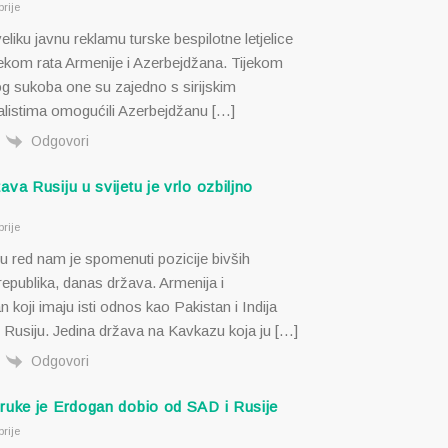
rije
liku javnu reklamu turske bespilotne letjelice
jekom rata Armenije i Azerbejdžana. Tijekom
g sukoba one su zajedno s sirijskim
listima omogućili Azerbejdžanu […]
Odgovori
va Rusiju u svijetu je vrlo ozbiljno
rije
u red nam je spomenuti pozicije bivših
republika, danas država. Armenija i
 koji imaju isti odnos kao Pakistan i Indija
i Rusiju. Jedina država na Kavkazu koja ju […]
Odgovori
ruke je Erdogan dobio od SAD i Rusije
rije