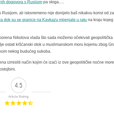
nih dogovora s Rusijom
pa stoga….
usijom, ali istovremeno nije donijelo baš nikakvu korist od z
la dok su se granice na Kavkazu mijenjale u ratu
na kraju kojeg 
oborena Nikolova vlada što sada možemo očekivati geopolitička
dalje ostati kršćanski otok u muslimanskom moru kojemu zbog Gr
jekom nekog budućeg sukoba.
ena izmisliti način kojim će izaći iz ove geopolitičke noćne mor
stojbini.
4.5
Article Rating