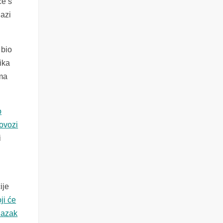
ce s
lazi
 bio
ika
ama
o
dovozi
i
ije
oji će
lazak