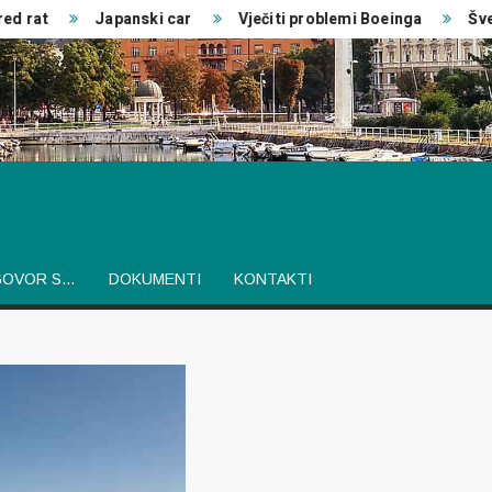
t
Japanski car
Vječiti problemi Boeinga
Švedski 
GOVOR S…
DOKUMENTI
KONTAKTI