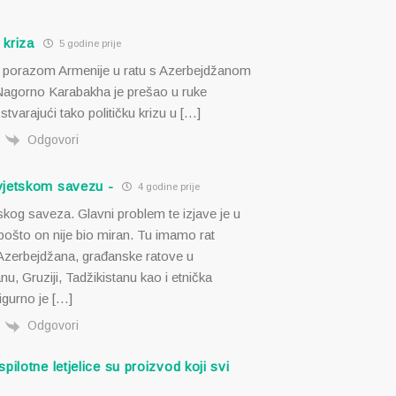
kriza
5 godine prije
 porazom Armenije u ratu s Azerbejdžanom
Nagorno Karabakha je prešao u ruke
stvarajući tako političku krizu u […]
Odgovori
jetskom savezu -
4 godine prije
kog saveza. Glavni problem te izjave je u
i pošto on nije bio miran. Tu imamo rat
 Azerbejdžana, građanske ratove u
u, Gruziji, Tadžikistanu kao i etnička
igurno je […]
Odgovori
pilotne letjelice su proizvod koji svi