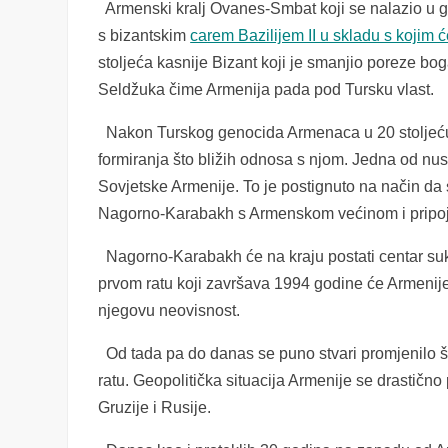
Armenski kralj Ovanes-Smbat koji se nalazio u 
s bizantskim
carem Bazilijem II u skladu s kojim 
stoljeća kasnije Bizant koji je smanjio poreze b
Seldžuka čime Armenija pada pod Tursku vlast.
Nakon Turskog genocida Armenaca u 20 stoljeću 
formiranja što bližih odnosa s njom. Jedna od nus
Sovjetske Armenije. To je postignuto na način d
Nagorno-Karabakh s Armenskom većinom i pripo
Nagorno-Karabakh će na kraju postati centar su
prvom ratu koji završava 1994 godine će Armenije p
njegovu neovisnost.
Od tada pa do danas se puno stvari promjenilo 
ratu. Geopolitička situacija Armenije se drastično
Gruzije i Rusije.