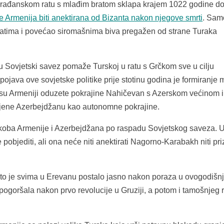
građanskom ratu s mlađim bratom sklapa krajem 102
2
godine d
će Armenija biti anektirana od Bizanta nakon njegove smrti
. Sam
ogatima i povećao siromašnima biva pregažen od strane Turaka
Sovjetski savez pomaže Turskoj u ratu s Grčkom sve u cilju
pojava ove sovjetske politike prije stotinu godina je formiranje
a su Armeniji oduzete pokrajine Nahičevan s Azerskom većinom i
jene Azerbejdžanu kao autonomne pokrajine.
koba Armenije i Azerbejdžana po raspadu Sovjetskog saveza. 
objediti, ali ona neće niti anektirati Nagorno-Karabakh niti pri
što je svima u Erevanu postalo jasno nakon poraza u ovogodišn
 pogoršala nakon prvo revolucije u Gruziji, a potom i tamošnjeg 