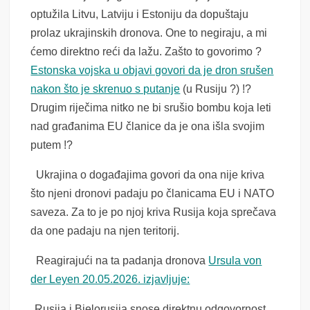
optužila Litvu, Latviju i Estoniju da dopuštaju
prolaz ukrajinskih dronova. One to negiraju, a mi
ćemo direktno reći da lažu. Zašto to govorimo ?
Estonska vojska u objavi govori da je dron srušen
nakon što je skrenuo s putanje
(u Rusiju ?) !?
Drugim riječima nitko ne bi srušio bombu koja leti
nad građanima EU članice da je ona išla svojim
putem !?
Ukrajina o događajima govori da ona nije kriva
što njeni dronovi padaju po članicama EU i NATO
saveza. Za to je po njoj kriva Rusija koja sprečava
da one padaju na njen teritorij.
Reagirajući na ta padanja dronova
Ursula von
der Leyen 20.05.2026. izjavljuje:
„
Rusija i Bjelorusija snose direktnu odgovornost