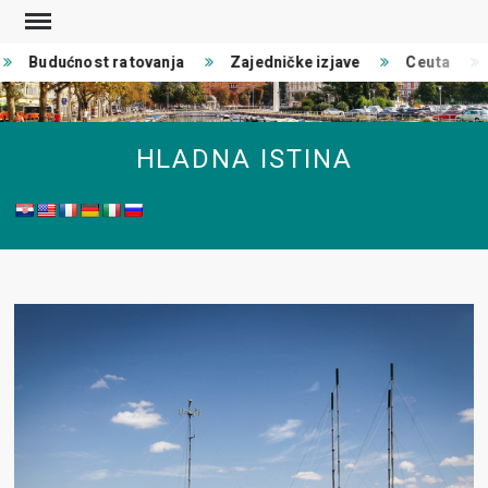
Skip
to
Budućnost ratovanja
Zajedničke izjave
Ceuta
content
HLADNA ISTINA