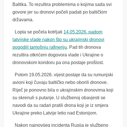
Baltika. To rezultira problemima o kojima sada svi
govore jer su dronovi počeli padati po baltičkim
državama.
Lopta se počela kotrljati
14.05.2026. padom
latvijske vlade nakon što su ukrajinski dronovi
pogodili tamošnju rafineriju
. Pad tih dronova
rezultira otkrićem dogovora vlade i Ukrajine o
dronovskom koridoru pa ona postaje prošlost.
Potom 19.05.2026. vijest postaje da su rumunjski
avioni koji čuvaju baltičko nebo oborili dronove.
Riječ je ponovno bila o ukrajinskim dronovima koji
su skrenuli s putanje. U službenoj obavjesti se
navodi da su radari pratili drona koji je iz smjera
Ukrajine preko Latvije letio nad Estonijom.
Nakon najnovijeg incidenta Rusija je službeno