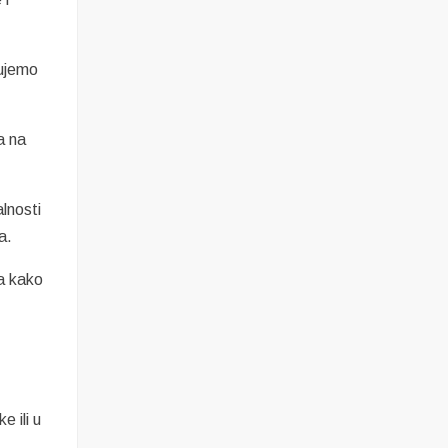
zujemo
a na
lnosti
a.
a kako
e ili u