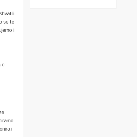
shvatili
o se te
ujemo i
a o
 se
oniramo
nira i