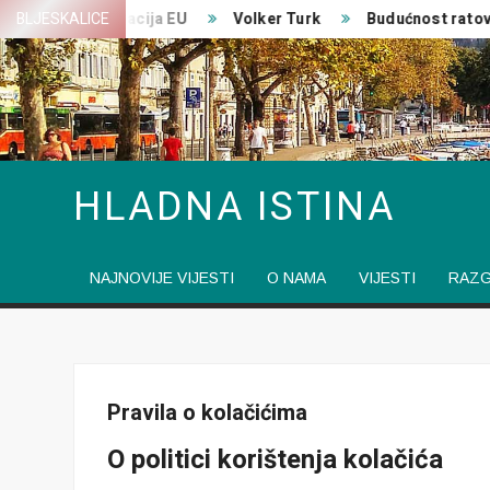
Skip
ka transformacija EU
BLJESKALICE
Volker Turk
Budućnost ratovan
to
content
HLADNA ISTINA
NAJNOVIJE VIJESTI
O NAMA
VIJESTI
RAZ
Pravila o kolačićima
O politici korištenja kolačića