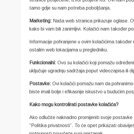
tamo gdje su nam potreba poboljšanja.
Marketing:
Naša web stranica prikazuje oglase. Ovi
kako bi vam bili zanimljivi. Kolačići nam također 
Informacije pohranjene u ovim kolačićima također m
ostalim web lokacijama u pregledniku.
Funkcionalni:
Ovo su kolačići koji pomažu određeni
uključuje ugradnju sadržaja poput videozapisa ili 
Postavke:
Ovi kolačići pomažu nam da pohranimo v
biste imali bolje i efikasnije iskustvo u budućim p
Kako mogu kontrolirati postavke kolačića?
Ako odlučite naknadno promijeniti svoje postavke t
“Politika privatnosti”. To će opet prikazati obavij
potpunosti povučete svoj pristanak.