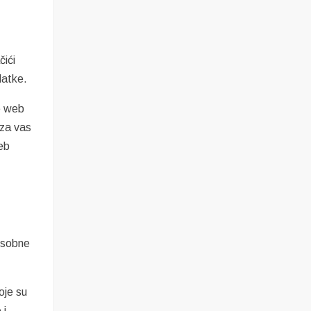
čići
datke.
e web
 za vas
eb
 osobne
oje su
 i