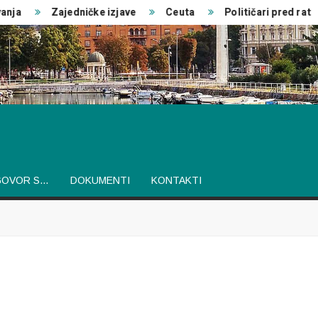
ja
Zajedničke izjave
Ceuta
Političari pred rat
GOVOR S…
DOKUMENTI
KONTAKTI