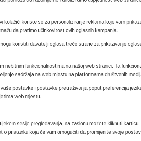
 kolačići koriste se za personaliziranje reklama koje vam prika
pomažu da pratimo učinkovitost ovih oglasnih kampanja.
ogu koristiti davatelji oglasa treće strane za prikazivanje oglas
m nebitnim funkcionalnostima na našoj web stranici. Ta funkciona
dijeljenje sadržaja na web mjestu na platformama društvenih medij
aše postavke i postavke pretraživanja poput preferencija jezik
osjetima web mjestu.
ijekom sesije pregledavanja, na zaslonu možete kliknuti karticu
est o pristanku koja će vam omogućiti da promijenite svoje postavk