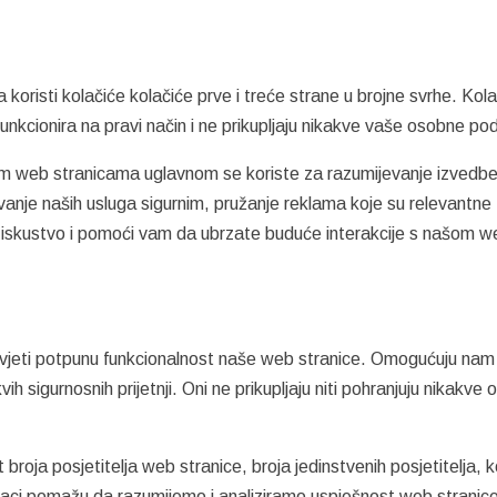
koristi kolačiće kolačiće prve i treće strane u brojne svrhe. Kola
nkcionira na pravi način i ne prikupljaju nikakve vaše osobne po
ašim web stranicama uglavnom se koriste za razumijevanje izvedb
anje naših usluga sigurnim, pružanje reklama koje su relevantne
o iskustvo i pomoći vam da ubrzate buduće interakcije s našom w
oživjeti potpunu funkcionalnost naše web stranice. Omogućuju nam
vih sigurnosnih prijetnji. Oni ne prikupljaju niti pohranjuju nikakve
 broja posjetitelja web stranice, broja jedinstvenih posjetitelja, k
daci pomažu da razumijemo i analiziramo uspješnost web stranice