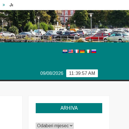
Japanski car
Vječiti problemi Boeinga
Švedski izbor
09/08/2026
11:39:58 AM
ARHIVA
ARHIVA