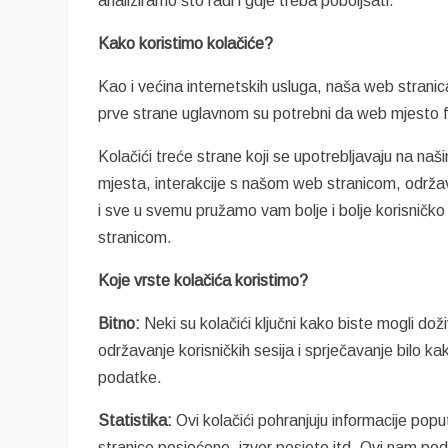
analiziramo što radi i gdje treba poboljšati.
Kako koristimo kolačiće?
Kao i većina internetskih usluga, naša web stranica 
prve strane uglavnom su potrebni da web mjesto fu
Kolačići treće strane koji se upotrebljavaju na n
mjesta, interakcije s našom web stranicom, održav
i sve u svemu pružamo vam bolje i bolje korisničk
stranicom.
Koje vrste kolačića koristimo?
Bitno:
Neki su kolačići ključni kako biste mogli d
održavanje korisničkih sesija i sprječavanje bilo kak
podatke.
Statistika:
Ovi kolačići pohranjuju informacije poput
stranice posjećene, izvor posjete itd. Ovi nam po