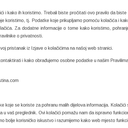
i i kako ih koristimo. Trebali biste pročitati ovo pravilo da biste 
koje koristimo, tj. Podatke koje prikupljamo pomoću kolačića i kak
kolačića. Za dodatne informacije o tome kako koristimo, pohranj
ilnike o privatnosti.
svoj pristanak iz Izjave o kolačićima na našoj web stranici.
ontaktirati i kako obrađujemo osobne podatke u našim Pravilim
stina.com
e koje se koriste za pohranu malih dijelova informacija. Kolačići
ta u vaš preglednik. Ovi kolačići pomažu nam da ispravno funkci
o bolje korisničko iskustvo i razumijemo kako web mjesto funkcio