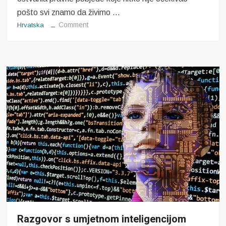
pošto svi znamo da živimo …
on
Comment
Hrvatska
Razgovor
s
Goranom
Aleksićem
Razgovor s umjetnom inteligencijom