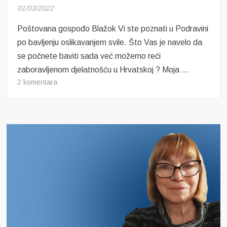
01/03/2022
Poštovana gospođo Blažok Vi ste poznati u Podravini
po bavljenju oslikavanjem svile. Što Vas je navelo da
se počnete baviti sada već možemo reći
zaboravljenom djelatnošću u Hrvatskoj ? Moja …
za
2 komentara
Razgovor
s
Katicom
Blažok