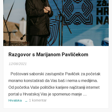
Razgovor s Marijanom Pavličekom
12/08/2021
Poštovani saborski zastupniče Pavliček za početak
moramo konstatirati da Vas baš i nema u medijima.
Od početka Vaše političke karijere najčitaniji internet
portal u Hrvatskoj Vas je spomenuo manje …
na
1 komentar
Hrvatska
Razgovor
s