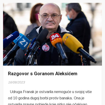
Razgovor s Goranom Aleksićem
16/08/2023
Udruga Franak je ostvarila nemoguće u svojoj više
od 10 godina dugoj borbi protiv banaka. Ona je
ostvarila pravne pobjede koje nitko nije očekivao