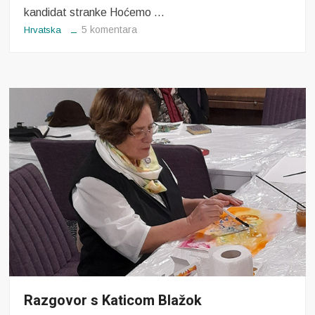
kandidat stranke Hoćemo …
za
5 komentara
Hrvatska
Razgovor
s
Damirom
Lujancom
Razgovor s Katicom Blažok