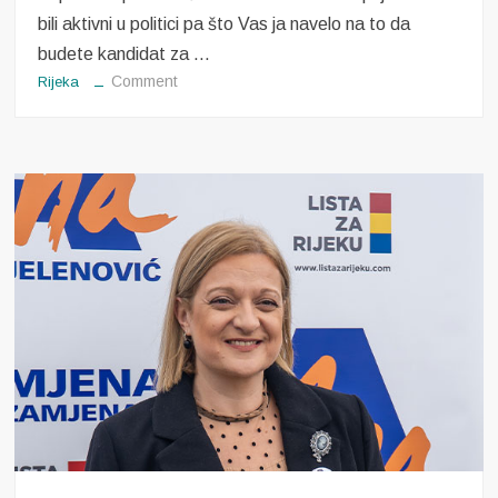
bili aktivni u politici pa što Vas ja navelo na to da
budete kandidat za …
on
Comment
Rijeka
Razgovor
s
Emilom
Marinovom