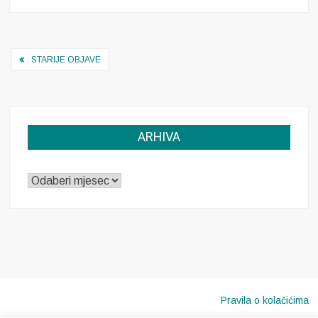
Razgovor
s
Josipom
Navigacija
Ostrogovićem
STARIJE OBJAVE
objava
ARHIVA
ARHIVA
Pravila o kolačićima