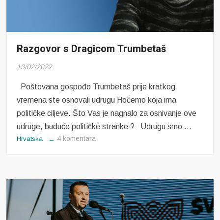
Razgovor s Dragicom Trumbetaš
13/02/2022
Poštovana gospođo Trumbetaš prije kratkog
vremena ste osnovali udrugu Hoćemo koja ima
političke ciljeve. Što Vas je nagnalo za osnivanje ove
udruge, buduće političke stranke ? Udrugu smo …
za
4 komentara
Hrvatska
Razgovor
s
Dragicom
Trumbetaš