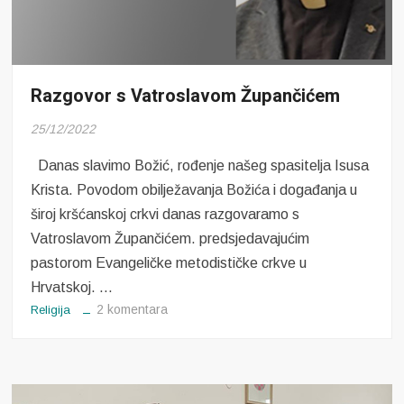
Razgovor s Vatroslavom Župančićem
25/12/2022
Danas slavimo Božić, rođenje našeg spasitelja Isusa
Krista. Povodom obilježavanja Božića i događanja u
široj kršćanskoj crkvi danas razgovaramo s
Vatroslavom Župančićem. predsjedavajućim
pastorom Evangeličke metodističke crkve u
Hrvatskoj. …
za
2 komentara
Religija
Razgovor
s
Vatroslavom
Župančićem