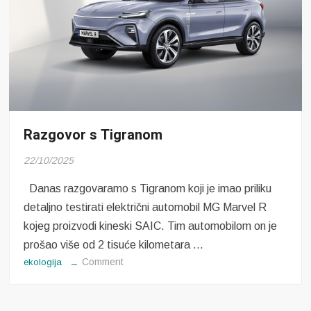
Razgovor s Tigranom
22/10/2025
Danas razgovaramo s Tigranom koji je imao priliku
detaljno testirati električni automobil MG Marvel R
kojeg proizvodi kineski SAIC. Tim automobilom on je
prošao više od 2 tisuće kilometara …
on
Comment
ekologija
Razgovor
s
Tigranom