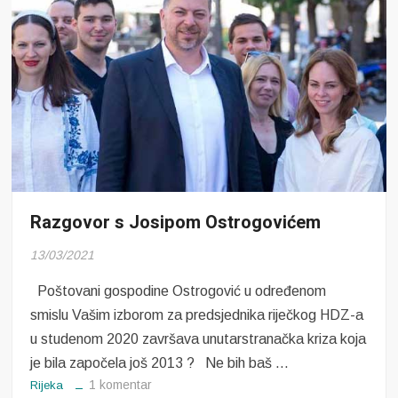
Razgovor s Josipom Ostrogovićem
13/03/2021
Poštovani gospodine Ostrogović u određenom
smislu Vašim izborom za predsjednika riječkog HDZ-a
u studenom 2020 završava unutarstranačka kriza koja
je bila započela još 2013 ? Ne bih baš …
na
1 komentar
Rijeka