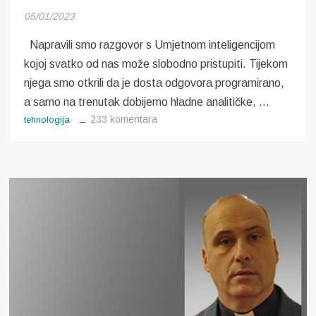
05/01/2023
Napravili smo razgovor s Umjetnom inteligencijom
kojoj svatko od nas može slobodno pristupiti. Tijekom
njega smo otkrili da je dosta odgovora programirano,
a samo na trenutak dobijemo hladne analitičke, …
za
233 komentara
tehnologija
Razgovor
s
umjetnom
inteligencijom