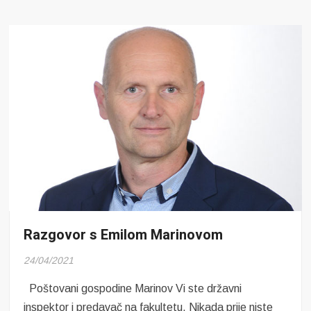
Marijanom
Pavličekom
Razgovor s Emilom Marinovom
24/04/2021
Poštovani gospodine Marinov Vi ste državni
inspektor i predavač na fakultetu. Nikada prije niste