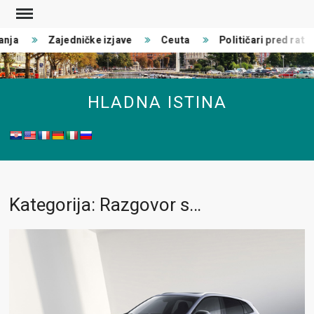
Skip
to
a
Zajedničke izjave
Ceuta
Političari pred rat
content
HLADNA ISTINA
Kategorija: Razgovor s…