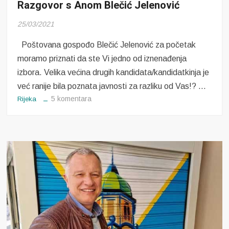
Razgovor s Anom Blečić Jelenović
25/03/2021
Poštovana gospođo Blečić Jelenović za početak
moramo priznati da ste Vi jedno od iznenađenja
izbora. Velika većina drugih kandidata/kandidatkinja je
već ranije bila poznata javnosti za razliku od Vas!? …
za
5 komentara
Rijeka
Razgovor
s
Anom
Blečić
Jelenović