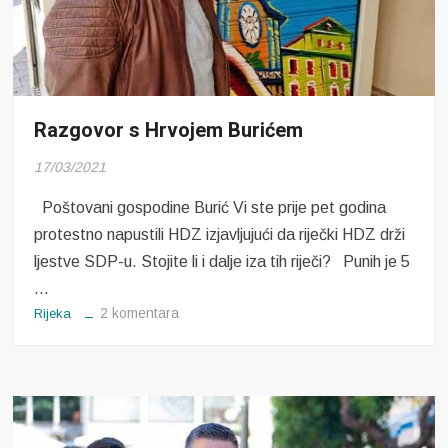
Razgovor s Hrvojem Burićem
17/03/2021
Poštovani gospodine Burić Vi ste prije pet godina
protestno napustili HDZ izjavljujući da riječki HDZ drži
ljestve SDP-u. Stojite li i dalje iza tih riječi? Punih je 5
…
za
2 komentara
Rijeka
Razgovor
s
Hrvojem
Burićem