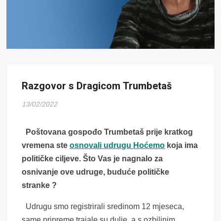
Razgovor s Dragicom Trumbetaš
13/02/2022
Poštovana gospođo Trumbetaš prije kratkog
vremena ste
osnovali udrugu Hoćemo
koja ima
političke ciljeve. Što Vas je nagnalo za
osnivanje ove udruge, buduće političke
stranke ?
Udrugu smo registrirali sredinom 12 mjeseca,
same pripreme trajale su dulje, a s ozbiljnim