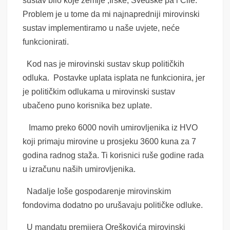
sustav bilo koje zemlje ,Irske, Švedske pa i Čile.
Problem je u tome da mi najnapredniji mirovinski
sustav implementiramo u naše uvjete, neće
funkcionirati.
Kod nas je mirovinski sustav skup političkih
odluka. Postavke uplata isplata ne funkcionira, jer
je političkim odlukama u mirovinski sustav
ubačeno puno korisnika bez uplate.
Imamo preko 6000 novih umirovljenika iz HVO
koji primaju mirovine u prosjeku 3600 kuna za 7
godina radnog staža. Ti korisnici ruše godine rada
u izračunu naših umirovljenika.
Nadalje loše gospodarenje mirovinskim
fondovima dodatno po urušavaju političke odluke.
U mandatu premijera Oreškovića mirovinski