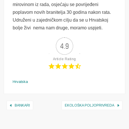
mirovinom iz rada, osjećaju se povrijeđeni
poplavom novih branitelja 30 godina nakon rata.
Udruženi u zajedničkom cilju da se u Hrvatskoj
bolje živi nema nam druge, moramo uspjeti.
4.9
Article Rating
Hrvatska
Navigacija
BANKARI
EKOLOŠKA POLJOPRIVREDA
objava