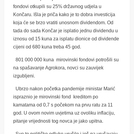
fondovi otkupili su 25% državnog udjela u
Končaru. Išla je priča kako je to dobra investicija
koja će se brzo vratiti unosnom dividendom. Od
tada do sada Končar je isplatio jednu dividendu u
iznosu od 15 kuna za isplatu dionice od dividende
cijeni od 680 kuna treba 45 god.
801 000 000 kuna mirovinski fondovi potrošili su
na spašavanje Agrokora, novci su zauvijek
izgubljeni.
Ubrzo nakon početka pandemije ministar Marić
ispraznio je mirovinski fond kreditom po
kamatama od 0,7 s počekom na prvu ratu za 11
god. U ovom novim uvjetima uz ovoliku inflaciju,
pitanje vrijednosti tog novca je jako upitna.
Sve te političke odluke urušile i još ga urušavaju