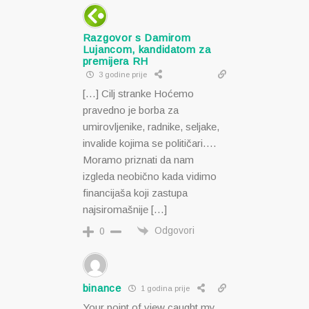
Razgovor s Damirom
Lujancom, kandidatom za
premijera RH
3 godine prije
[…] Cilj stranke Hoćemo
pravedno je borba za
umirovljenike, radnike, seljake,
invalide kojima se političari….
Moramo priznati da nam
izgleda neobično kada vidimo
financijaša koji zastupa
najsiromašnije […]
Odgovori
0
binance
1 godina prije
Your point of view caught my