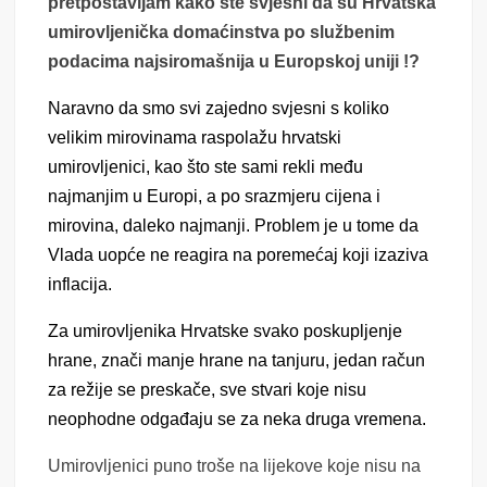
pretpostavljam kako ste svjesni da su Hrvatska
umirovljenička domaćinstva po službenim
podacima najsiromašnija u Europskoj uniji !?
Naravno da smo svi zajedno svjesni s koliko
velikim mirovinama raspolažu hrvatski
umirovljenici, kao što ste sami rekli među
najmanjim u Europi, a po srazmjeru cijena i
mirovina, daleko najmanji. Problem je u tome da
Vlada uopće ne reagira na poremećaj koji izaziva
inflacija.
Za umirovljenika Hrvatske svako poskupljenje
hrane, znači manje hrane na tanjuru, jedan račun
za režije se preskače, sve stvari koje nisu
neophodne odgađaju se za neka druga vremena.
Umirovljenici puno troše na lijekove koje nisu na