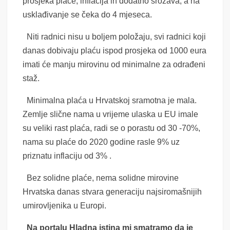
prosjeka plaće, inflacija ih dodatno srozava, a na
usklađivanje se čeka do 4 mjeseca.
Niti radnici nisu u boljem položaju, svi radnici koji
danas dobivaju plaću ispod prosjeka od 1000 eura
imati će manju mirovinu od minimalne za odrađeni
staž.
Minimalna plaća u Hrvatskoj sramotna je mala.
Zemlje slične nama u vrijeme ulaska u EU imale
su veliki rast plaća, radi se o porastu od 30 -70%,
nama su plaće do 2020 godine rasle 9% uz
priznatu inflaciju od 3% .
Bez solidne plaće, nema solidne mirovine
Hrvatska danas stvara generaciju najsiromašnijih
umirovljenika u Europi.
Na portalu Hladna istina mi smatramo da je