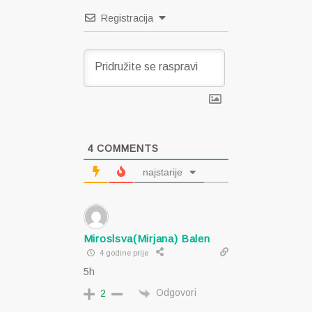
Registracija
4
COMMENTS
najstarije
Miroslsva(Mirjana) Balen
4 godine prije
5h
Odgovori
2