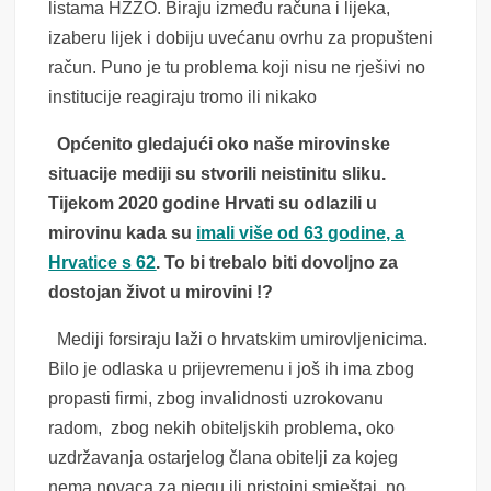
listama HZZO. Biraju između računa i lijeka,
izaberu lijek i dobiju uvećanu ovrhu za propušteni
račun. Puno je tu problema koji nisu ne rješivi no
institucije reagiraju tromo ili nikako
Općenito gledajući oko naše mirovinske
situacije mediji su stvorili neistinitu sliku.
Tijekom 2020 godine Hrvati su odlazili u
mirovinu kada su
imali više od 63 godine, a
Hrvatice s 62
. To bi trebalo biti dovoljno za
dostojan život u mirovini !?
Mediji forsiraju laži o hrvatskim umirovljenicima.
Bilo je odlaska u prijevremenu i još ih ima zbog
propasti firmi, zbog invalidnosti uzrokovanu
radom, zbog nekih obiteljskih problema, oko
uzdržavanja ostarjelog člana obitelji za kojeg
nema novaca za njegu ili pristojni smještaj, no