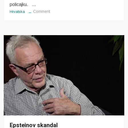
policajku. …
on
Comment
Hrvatska
Napredujemo
Epsteinov skandal