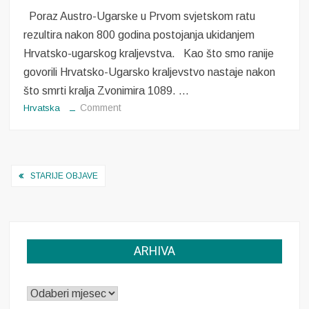
Poraz Austro-Ugarske u Prvom svjetskom ratu
rezultira nakon 800 godina postojanja ukidanjem
Hrvatsko-ugarskog kraljevstva. Kao što smo ranije
govorili Hrvatsko-Ugarsko kraljevstvo nastaje nakon
što smrti kralja Zvonimira 1089. …
on
Comment
Hrvatska
Kraj
Hrvatsko-
ugarskog
Navigacija
kraljevstva
STARIJE OBJAVE
objava
ARHIVA
ARHIVA