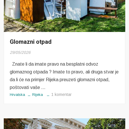
Glomazni otpad
29/05/2026
Znate li da imate pravo na besplatni odvoz
glomaznog otpada ? Imate to pravo, ali druga stvar je
da li će na primjer Rijeka preuzeti glomazni otpad,
poštovati vaše …
na
1 komentar
Hrvatska
Rijeka
Glomazni
otpad