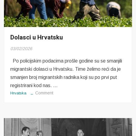
Dolasci u Hrvatsku
03/02/2026
Po policijskim podacima prošle godine su se smanjili
migrantski dolasci u Hrvatsku. Time želimo reći da je
smanjen broj migrantskih radnika koji su po prvi put
registrirani kod nas. …
on
Comment
Hrvatska
Dolasci
u
Hrvatsku