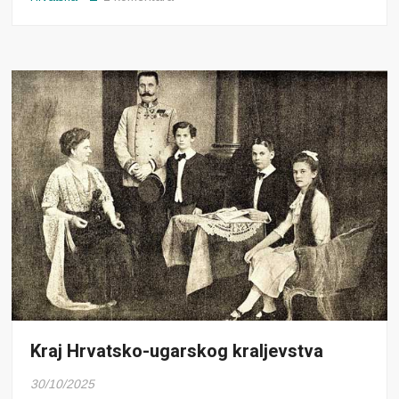
Kanabis
i
tinejdžeri
Kraj Hrvatsko-ugarskog kraljevstva
30/10/2025