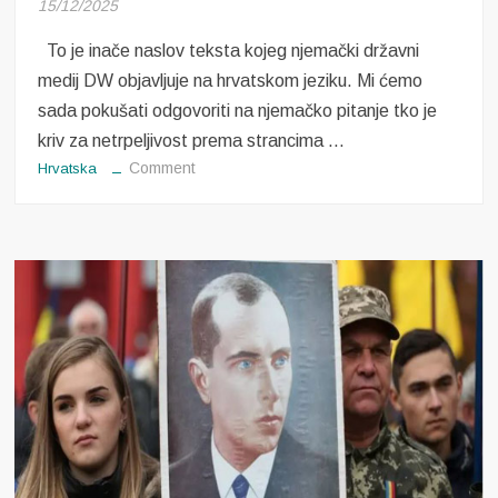
15/12/2025
To je inače naslov teksta kojeg njemački državni
medij DW objavljuje na hrvatskom jeziku. Mi ćemo
sada pokušati odgovoriti na njemačko pitanje tko je
kriv za netrpeljivost prema strancima …
on
Comment
Hrvatska
Tko
je
kriv
za
netrpeljivost