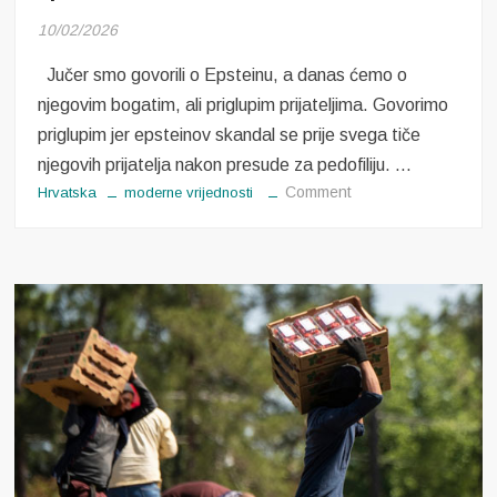
10/02/2026
Jučer smo govorili o Epsteinu, a danas ćemo o
njegovim bogatim, ali priglupim prijateljima. Govorimo
priglupim jer epsteinov skandal se prije svega tiče
njegovih prijatelja nakon presude za pedofiliju. …
on
Comment
Hrvatska
moderne vrijednosti
Epsteinov
skandal