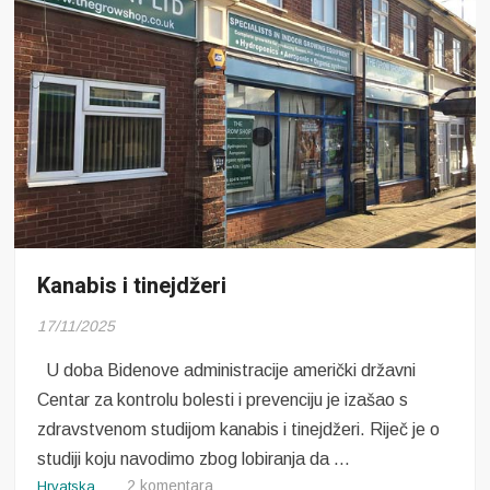
Kanabis i tinejdžeri
17/11/2025
U doba Bidenove administracije američki državni
Centar za kontrolu bolesti i prevenciju je izašao s
zdravstvenom studijom kanabis i tinejdžeri. Riječ je o
studiji koju navodimo zbog lobiranja da …
za
2 komentara
Hrvatska