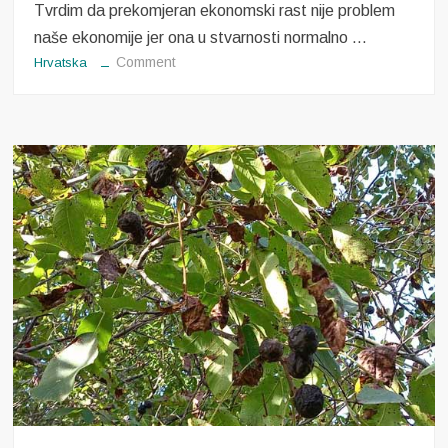
Tvrdim da prekomjeran ekonomski rast nije problem
naše ekonomije jer ona u stvarnosti normalno …
on
Comment
Hrvatska
Prekomjeran
ekonomski
rast