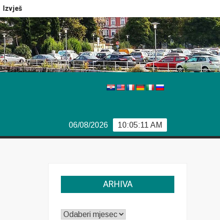
ještaj Europola
Previše demokracije
Sporazum iz Bjor
06/08/2026
10:05:11 AM
ARHIVA
ARHIVA