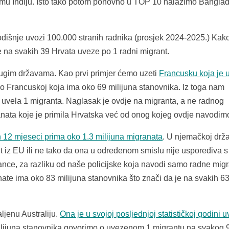
 i samu Indiju. Isto tako potom ponovno u TOP 10 nalazimo Bangla
dišnje uvozi 100.000 stranih radnika (prosjek 2024-2025.) Kako
e na svakih 39 Hrvata uveze po 1 radni migrant.
gim državama. Kao prvi primjer ćemo uzeti
Francusku koja je 
 Francuskoj koja ima oko 69 milijuna stanovnika. Iz toga nam
uvela 1 migranta. Naglasak je ovdje na migranta, a ne radnog
ranata koje je primila Hrvatska već od onog kojeg ovdje navodim
h 12 mjeseci prima oko 1.3 milijuna migranata
. U njemačkoj drž
nt iz EU ili ne tako da ona u određenom smislu nije usporediva s
ance, za razliku od naše policijske koja navodi samo radne mig
ate ima oko 83 milijuna stanovnika što znači da je na svakih 6
ljenu Australiju.
Ona je u svojoj posljednjoj statističkoj godini 
milijuna stanovnika govorimo o uvezenom 1 migrantu na svakog 