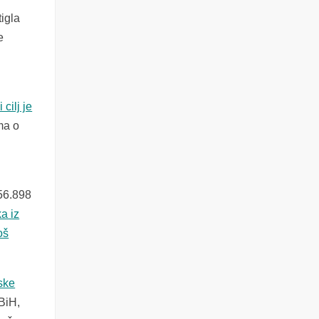
igla
e
cilj je
ima o
 56.898
a iz
oš
ske
BiH,