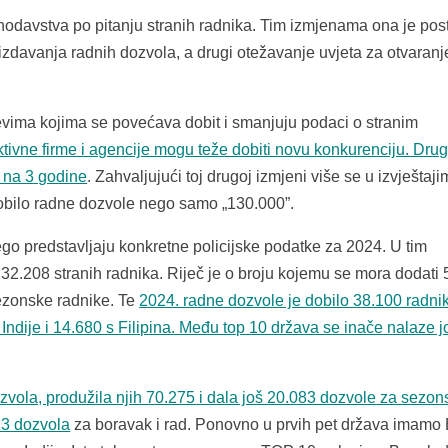
odavstva po pitanju stranih radnika. Tim izmjenama ona je post
 izdavanja radnih dozvola, a drugi otežavanje uvjeta za otvaranj
jevima kojima se povećava dobit i smanjuju podaci o stranim
ktivne firme i agencije mogu teže dobiti novu konkurenciju. Drugi 
 na 3 godine
. Zahvaljujući toj drugoj izmjeni više se u izvještaj
dobilo radne dozvole nego samo „130.000”.
go predstavljaju konkretne policijske podatke za 2024. U tim
2.208 stranih radnika. Riječ je o broju kojemu se mora dodati
ezonske radnike. Te
2024. radne dozvole je dobilo 38.100 radnik
 Indije i 14.680 s Filipina. Među top 10 država se inače nalaze j
zvola, produžila njih 70.275 i dala još 20.083 dozvole za sezon
23 dozvola
za boravak i rad. Ponovno u prvih pet država imamo 