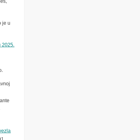
deš,
 je u
u 2025.
o.
avnoj
rante
3
uvezla
91