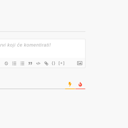
{}
[+]