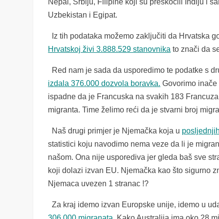
Nepal, Srbiju, Filipine koji su preskočili Indiju
Uzbekistan i Egipat.
Iz tih podataka možemo zaključiti da Hrvatska go
Hrvatskoj živi 3.888.529 stanovnika
to znači da s
Red nam je sada da usporedimo te podatke s dru
izdala 376.000 dozvola boravka.
Govorimo inače o
ispadne da je Francuska na svakih 183 Francuza 
migranta. Time želimo reći da je stvarni broj mig
Naš drugi primjer je Njemačka koja u
posljednji
statistici koju navodimo nema veze da li je migra
našom. Ona nije usporediva jer gleda baš sve str
koji dolazi izvan EU. Njemačka kao što sigurno zn
Njemaca uvezen 1 stranac !?
Za kraj idemo izvan Europske unije, idemo u uda
306.000 migranata
. Kako Australija ima oko 28 