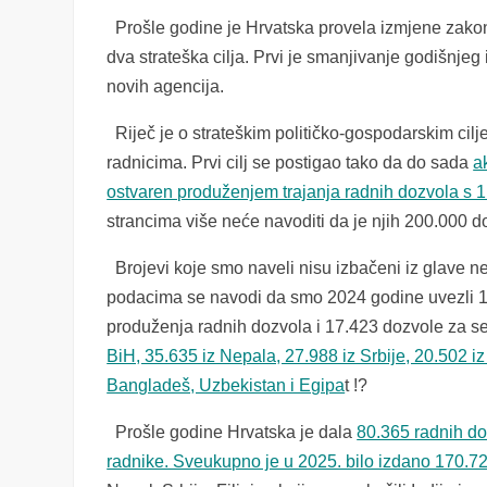
Prošle godine je Hrvatska provela izmjene zakon
dva strateška cilja. Prvi je smanjivanje godišnjeg
novih agencija.
Riječ je o strateškim političko-gospodarskim cil
radnicima. Prvi cilj se postigao tako da do sada
a
ostvaren produženjem trajanja radnih dozvola s 1
strancima više neće navoditi da je njih 200.000 
Brojevi koje smo naveli nisu izbačeni iz glave ne
podacima se navodi da smo 2024 godine uvezli 13
produženja radnih dozvola i 17.423 dozvole za s
BiH, 35.635 iz Nepala, 27.988 iz Srbije, 20.502 iz
Bangladeš, Uzbekistan i Egipa
t !?
Prošle godine Hrvatska je dala
80.365 radnih do
radnike. Sveukupno je u 2025. bilo izdano 170.7