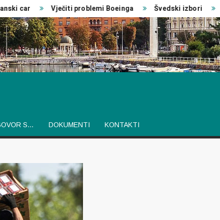
i car
Vječiti problemi Boeinga
Švedski izbori
Izv
GOVOR S…
DOKUMENTI
KONTAKTI