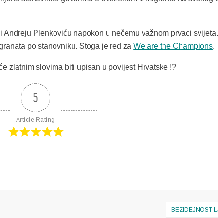
i Andreju Plenkoviću napokon u nečemu važnom prvaci svijeta.
igranata po stanovniku. Stoga je red za
We are the Champions
.
 zlatnim slovima biti upisan u povijest Hrvatske !?
5
Article Rating
BEZIDEJNOST L