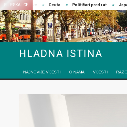
Skip
jedničke izjave
BLJESKALICE
Ceuta
Političari pred rat
Japansk
to
content
HLADNA ISTINA
NAJNOVIJE VIJESTI
O NAMA
VIJESTI
RAZ