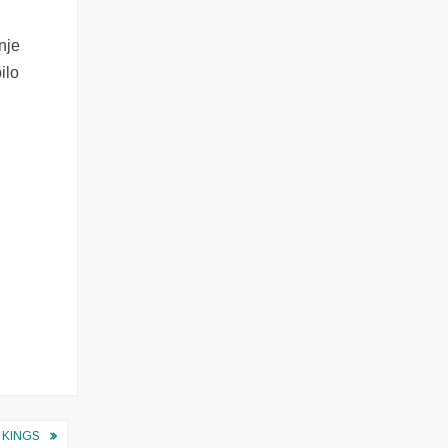
nje
ilo
 KINGS