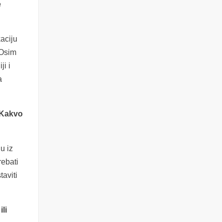
e
kaciju
 Osim
ji i
a
. Kakvo
u iz
rebati
taviti
li