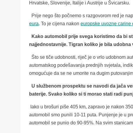
Hrvatske, Slovenije, Italije i Austrije u Švicarsku.
Prije nego što počnemo s razgovorom red je na
eura
.
To je c
ijena
nakon
europske
uvozne carine
Kako automobil prije svega koristimo da bi st
najjednostavnije. Tigran koliko je bila udobna
Što se tiče udobnosti, riječ je o vrlo udobnom aut
automatskog podešavanja prednjih svjetala, indi
omogućuje da se ne umorite na dugim putovanji
U službenom prospektu se navodi da jača ver
baterije. Svako koliko si ti morao stati radi pu
Iako u brošuri piše 405 km, zapravo je nakon 350
automobil smo punili 10-11 puta. Punjenje je u pro
automobil se punio do 90-95%. Na svim stanica