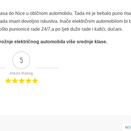
asa do Nice u običnom automobilu. Tada mi je trebalo puno ma
 sada imam dovoljno iskustva. Inače električnim automobilom bi b
to punionice rade 24/7,a po ljeti duže rade i kafići, dućani.
 vožnje električnog automobila
više
srednje klase.
5
Article Rating
NO