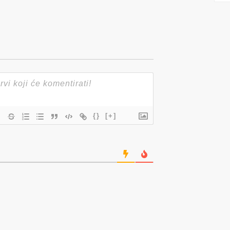
{}
[+]