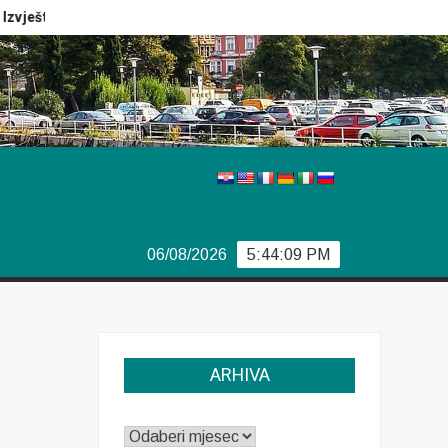
ještaj Europola
Previše demokracije
Sporazum iz Bjor
06/08/2026
5:44:09 PM
ARHIVA
ARHIVA