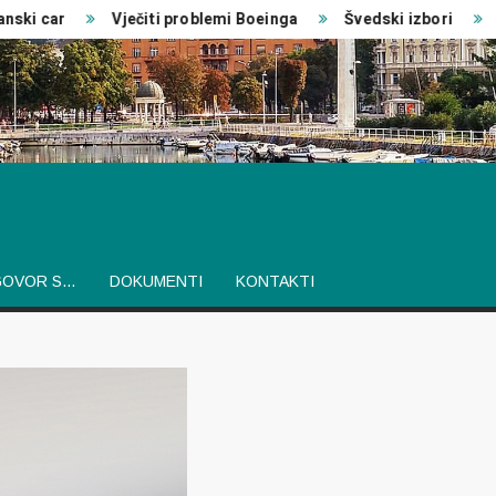
i car
Vječiti problemi Boeinga
Švedski izbori
Izv
GOVOR S…
DOKUMENTI
KONTAKTI