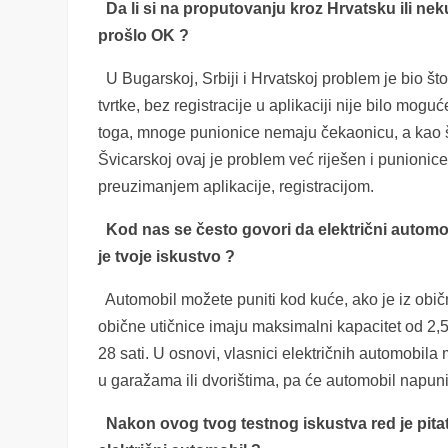
Da li si na proputovanju kroz Hrvatsku ili nek
prošlo OK ?
U Bugarskoj, Srbiji i Hrvatskoj problem je bio što
tvrtke, bez registracije u aplikaciji nije bilo mo
toga, mnoge punionice nemaju čekaonicu, a kao što
Švicarskoj ovaj je problem već riješen i punion
preuzimanjem aplikacije, registracijom.
Kod nas se često govori da električni automobi
je tvoje iskustvo ?
Automobil možete puniti kod kuće, ako je iz običn
obične utičnice imaju maksimalni kapacitet od 2,
28 sati.
U osnovi, vlasnici električnih automobila 
u garažama ili dvorištima, pa će automobil napunit
Nakon ovog tvog testnog iskustva red je pitati 