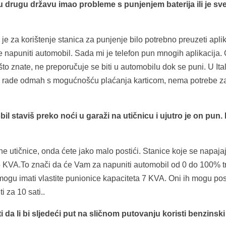
u drugu državu imao probleme s punjenjem baterija ili je sv
 je za korištenje stanica za punjenje bilo potrebno preuzeti apli
guće napuniti automobil. Sada mi je telefon pun mnogih aplikacija.
 znate, ne preporučuje se biti u automobilu dok se puni. U Itali
ice rade odmah s mogućnošću plaćanja karticom, nema potrebe z
l staviš preko noći u garaži na utičnicu i ujutro je on pun
e utičnice, onda ćete jako malo postići.
Stanice koje se napajaj
5 KVA.To znači da će Vam za napuniti automobil od 0 do 100% t
mogu imati vlastite punionice kapaciteta 7 KVA. Oni ih mogu pos
i za 10 sati..
da li bi sljedeći put na sličnom putovanju koristi benzinski i