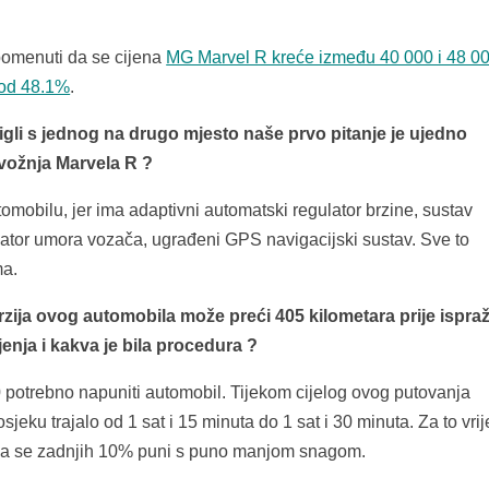
pomenuti da se
cijena
MG Marvel R kreće između 40 000 i 48 0
 od 48.1%
.
igli s jednog na drugo mjesto naše prvo pitanje je ujedno
 vožnja Marvela R ?
omobilu, jer ima adaptivni automatski regulator brzine, sustav
kator umora vozača, ugrađeni GPS navigacijski sustav. Sve to
ma.
zija ovog automobila može preći 4
05
kilometara prije ispra
njenja i kakva je bila procedura ?
 potrebno napuniti automobil. Tijekom cijelog ovog putovanja
sjeku trajalo od 1 sat i 15 minuta do 1 sat i 30 minuta. Za to vri
ma se zadnjih 10% puni s puno manjom snagom.