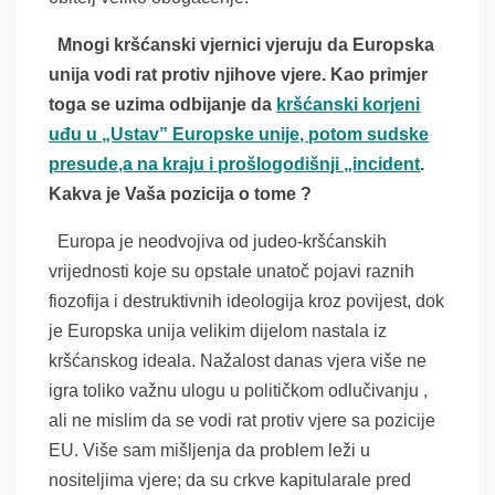
Mnogi kršćanski vjernici vjeruju da Europska
unija vodi rat protiv njihove vjere. Kao primjer
toga se uzima odbijanje da
kršćanski korjeni
uđu u „Ustav” Europske unije, potom sudske
presude,a na kraju i prošlogodišnji „incident
.
Kakva je Vaša pozicija o tome ?
Europa je neodvojiva od judeo-kršćanskih
vrijednosti koje su opstale unatoč pojavi raznih
fiozofija i destruktivnih ideologija kroz povijest, dok
je Europska unija velikim dijelom nastala iz
kršćanskog ideala. Nažalost danas vjera više ne
igra toliko važnu ulogu u političkom odlučivanju ,
ali ne mislim da se vodi rat protiv vjere sa pozicije
EU. Više sam mišljenja da problem leži u
nositeljima vjere; da su crkve kapitularale pred