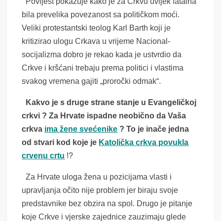
Povijest pokazuje kako je za Crkvu uvijek fatalna
bila prevelika povezanost sa političkom moći.
Veliki protestantski teolog Karl Barth koji je
kritizirao ulogu Crkava u vrijeme Nacional-
socijalizma dobro je rekao kada je ustvrdio da
Crkve i kršćani trebaju prema politici i vlastima
svakog vremena gajiti „proročki odmak“.
Kakvo je s druge strane stanje u Evangeličkoj
crkvi ? Za Hrvate ispadne neobično da Vaša
crkva
ima žene svećenike
? To je inače jedna
od stvari kod koje je
Katolička crkva povukla
crvenu crtu
!?
Za Hrvate uloga žena u pozicijama vlasti i
upravljanja očito nije problem jer biraju svoje
predstavnike bez obzira na spol. Drugo je pitanje
koje Crkve i vjerske zajednice zauzimaju glede