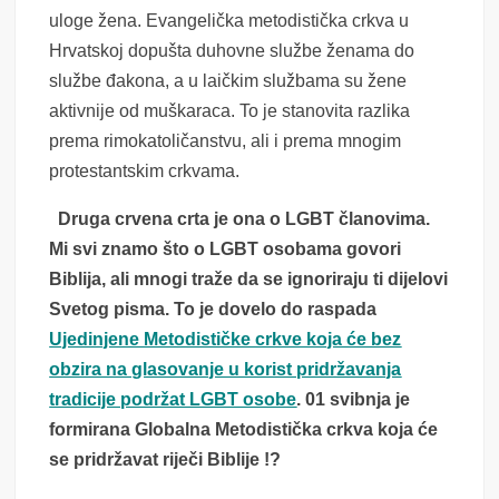
uloge žena. Evangelička metodistička crkva u
Hrvatskoj dopušta duhovne službe ženama do
službe đakona, a u laičkim službama su žene
aktivnije od muškaraca. To je stanovita razlika
prema rimokatoličanstvu, ali i prema mnogim
protestantskim crkvama.
Druga crvena crta je ona o LGBT članovima.
Mi svi znamo što o LGBT osobama govori
Biblija, ali mnogi traže da se ignoriraju ti dijelovi
Svetog pisma. To je dovelo do raspada
Ujedinjene Metodističke crkve koja će bez
obzira na glasovanje u korist pridržavanja
tradicije podržat LGBT osobe
. 01 svibnja je
formirana Globalna Metodistička crkva koja će
se pridržavat riječi Biblije !?