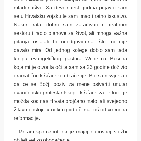
mladenaštvo. Sa devetnaest godina prijavio sam
se u Hrvatsku vojsku te sam imao i ratno iskustvo.
Nakon rata, dobro sam zarađivao u realnom
sektoru i radio planove za život, ali mnoga važna
pitanja ostajali bi neodgovorena- što mi nije
davalo mira. Od jednog kolege dobio sam tada
knjigu evangeličkog pastora Wilhelma Buscha
koja mi je otvorila oči te sam sa 23 godine doživio
dramatično kršćansko obračenje. Bio sam svjestan
da će se Božji poziv za mene ostvariti unutar
evanđeosko-protestantskog kršćanstva. Ono je
možda kod nas Hrvata brojčano malo, ali svejedno
žilavo opstoji- u nekim područjima još od vremena
reformacije.
Moram spomenuti da je mojoj duhovnoj službi
obitelj veliko obogaćenje.