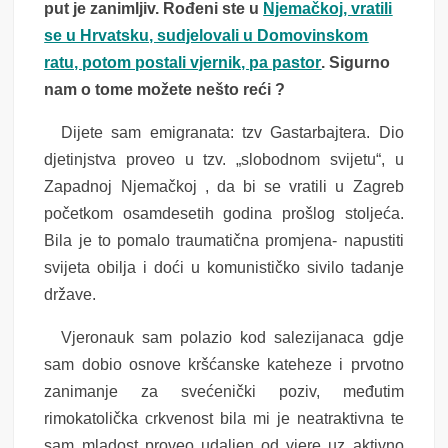
put je zanimljiv. Rođeni ste u
Njemačkoj, vratili
se u Hrvatsku, sudjelovali u Domovinskom
ratu, potom postali vjernik, pa pastor
. Sigurno
nam o tome možete nešto reći ?
Dijete sam emigranata: tzv Gastarbajtera. Dio
djetinjstva proveo u tzv. „slobodnom svijetu“, u
Zapadnoj Njemačkoj , da bi se vratili u Zagreb
početkom osamdesetih godina prošlog stoljeća.
Bila je to pomalo traumatična promjena- napustiti
svijeta obilja i doći u komunističko sivilo tadanje
države.
Vjeronauk sam polazio kod salezijanaca gdje
sam dobio osnove kršćanske kateheze i prvotno
zanimanje za svećenički poziv, međutim
rimokatolička crkvenost bila mi je neatraktivna te
sam mladost proveo udaljen od vjere uz aktivno