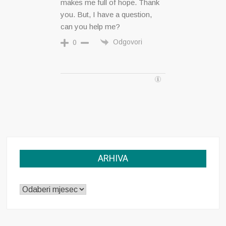
makes me full of hope. Thank
you. But, I have a question,
can you help me?
Odgovori
0
ARHIVA
ARHIVA