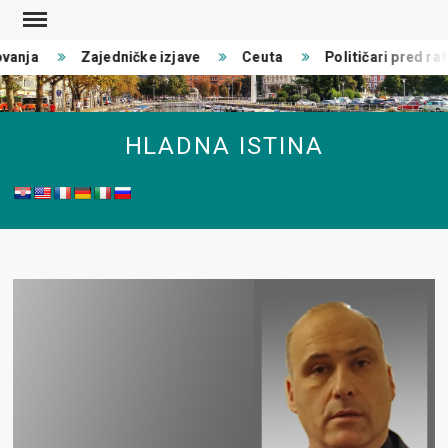
Skip
to
vanja
Zajedničke izjave
Ceuta
Političari pred rat
content
HLADNA ISTINA