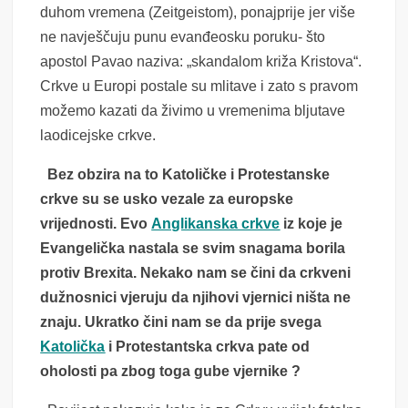
duhom vremena (Zeitgeistom), ponajprije jer više
ne navješčuju punu evanđeosku poruku- što
apostol Pavao naziva: „skandalom križa Kristova“.
Crkve u Europi postale su mlitave i zato s pravom
možemo kazati da živimo u vremenima bljutave
laodicejske crkve.
Bez obzira na to Katoličke i Protestanske
crkve su se usko vezale za europske
vrijednosti. Evo
Anglikanska crkve
iz koje je
Evangelička nastala se svim snagama borila
protiv Brexita. Nekako nam se čini da crkveni
dužnosnici vjeruju da njihovi vjernici ništa ne
znaju. Ukratko čini nam se da prije svega
Katolička
i Protestantska crkva pate od
oholosti pa zbog toga gube vjernike ?