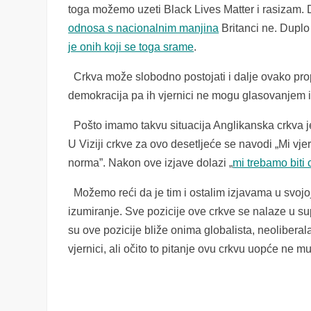
toga možemo uzeti Black Lives Matter i rasizam.
odnosa s nacionalnim manjina
Britanci ne. Duplo
je onih koji se toga srame
.
Crkva može slobodno postojati i dalje ovako propa
demokracija pa ih vjernici ne mogu glasovanjem iz
Pošto imamo takvu situacija Anglikanska crkva je 
U Viziji crkve za ovo desetljeće se navodi „Mi v
norma”. Nakon ove izjave dolazi „
mi trebamo biti 
Možemo reći da je tim i ostalim izjavama u svojoj
izumiranje. Sve pozicije ove crkve se nalaze u s
su ove pozicije bliže onima globalista, neoliberala
vjernici, ali očito to pitanje ovu crkvu uopće ne mu