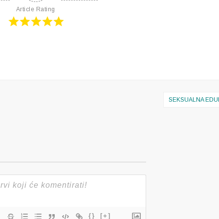
Article Rating
SEKSUALNA EDU
{}
[+]