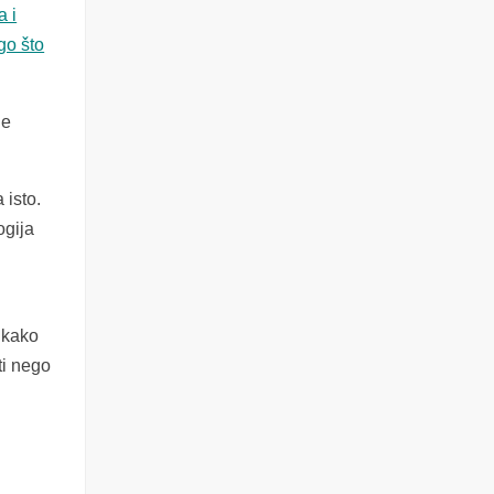
a i
go što
je
 isto.
ogija
 kako
ti nego