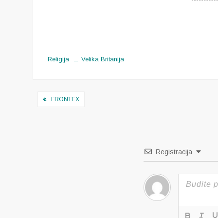
Religija
Velika Britanija
Navigacija
FRONTEX
objava
Registracija