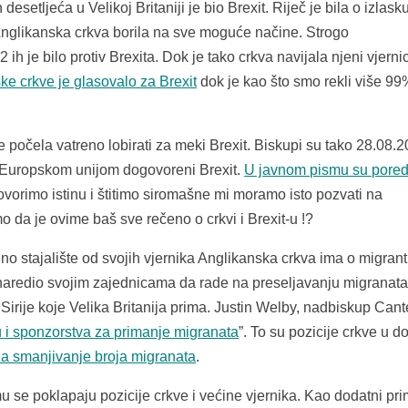
setljeća u Velikoj Britaniji je bio Brexit. Riječ je bila o izlask
 Anglikanska crkva borila na sve moguće načine. Strogo
h je bilo protiv Brexita. Dok je tako crkva navijala njeni vjernic
e crkve je glasovalo za Brexit
dok je kao što smo rekli više 99
 počela vatreno lobirati za meki Brexit. Biskupi su tako 28.08.
 s Europskom unijom dogovoreni Brexit.
U javnom pismu su pore
ovorimo istinu i štitimo siromašne mi moramo isto pozvati na
da je ovime baš sve rečeno o crkvi i Brexit-u !?
 stajalište od svojih vjernika Anglikanska crkva ima o migran
 naredio svojim zajednicama da rade na preseljavanju migranat
 Sirije koje Velika Britanija prima. Justin Welby, nadbiskup Cant
i sponzorstva za primanje migranata
”. To su pozicije crkve u d
za smanjivanje broja migranata
.
u se poklapaju pozicije crkve i većine vjernika. Kao dodatni pri