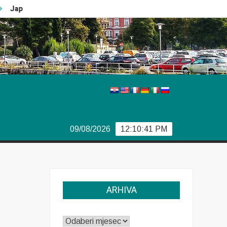
Japanski car
Vječiti problemi Boeinga
Švedski izbori
09/08/2026
12:10:42 PM
ARHIVA
ARHIVA