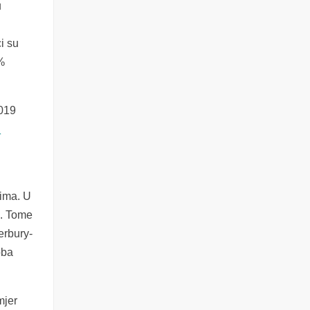
u
i su
%
2019
d
tima. U
a. Tome
erbury-
oba
mjer