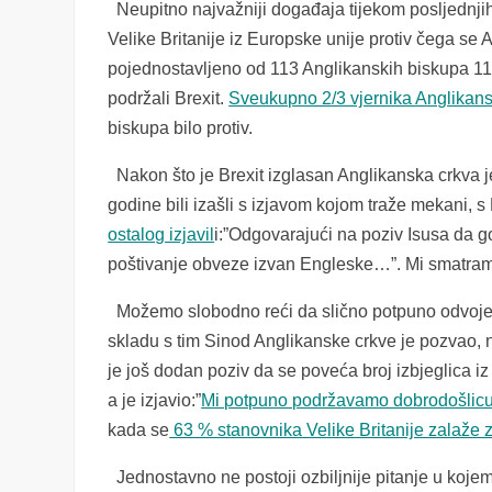
Neupitno najvažniji događaja tijekom posljednjih de
Velike Britanije iz Europske unije protiv čega se
pojednostavljeno od 113 Anglikanskih biskupa 112 i
podržali Brexit.
Sveukupno 2/3 vjernika Anglikansk
biskupa bilo protiv.
Nakon što je Brexit izglasan Anglikanska crkva je
godine bili izašli s izjavom kojom traže mekani,
ostalog izjavil
i:”Odgovarajući na poziv Isusa da g
poštivanje obveze izvan Engleske…”. Mi smatramo 
Možemo slobodno reći da slično potpuno odvojeno
skladu s tim Sinod Anglikanske crkve je pozvao,
je još dodan poziv da se poveća broj izbjeglica iz
a je izjavio:”
Mi potpuno podržavamo dobrodošlicu 
kada se
63 % stanovnika Velike Britanije zalaže 
Jednostavno ne postoji ozbiljnije pitanje u kojem