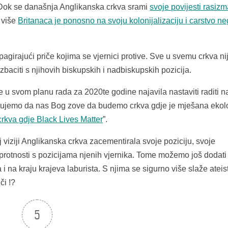
 Dok se današnja Anglikanska crkva srami
svoje povijesti rasizm
 više
Britanaca je ponosno na svoju kolonijalizaciju i carstvo ne
girajući priče kojima se vjernici protive. Sve u svemu crkva ni
baciti s njihovih biskupskih i nadbiskupskih pozicija.
u svom planu rada za 2020te godine najavila nastaviti raditi na
jerujemo da nas Bog zove da budemo crkva gdje je mješana ekol
crkva gdje Black Lives Matter
”.
 viziji Anglikanska crkva zacementirala svoje poziciju, svoje
uprotnosti s pozicijama njenih vjernika. Tome možemo još dodati
 i na kraju krajeva laburista. S njima se sigurno više slaže ateis
či !?
5