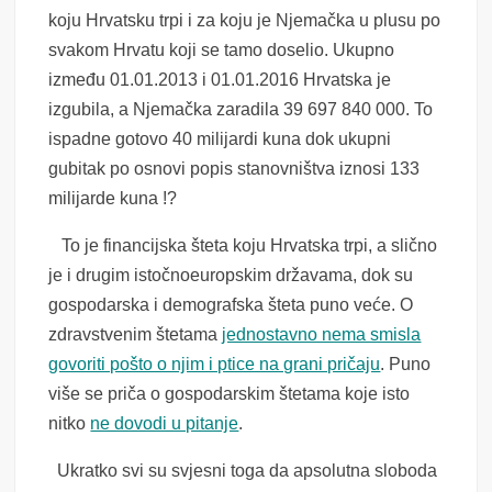
koju Hrvatsku trpi i za koju je Njemačka u plusu po
svakom Hrvatu koji se tamo doselio. Ukupno
između 01.01.2013 i 01.01.2016 Hrvatska je
izgubila, a Njemačka zaradila 39 697 840 000. To
ispadne gotovo 40 milijardi kuna dok ukupni
gubitak po osnovi popis stanovništva iznosi 133
milijarde kuna !?
To je financijska šteta koju Hrvatska trpi, a slično
je i drugim istočnoeuropskim državama, dok su
gospodarska i demografska šteta puno veće. O
zdravstvenim štetama
jednostavno nema smisla
govoriti pošto o njim i ptice na grani pričaju
. Puno
više se priča o gospodarskim štetama koje isto
nitko
ne dovodi u pitanje
.
Ukratko svi su svjesni toga da apsolutna sloboda