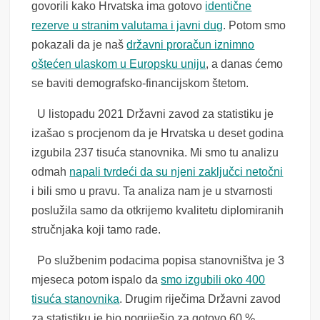
govorili kako Hrvatska ima gotovo
identične
rezerve u stranim valutama i javni dug
. Potom smo
pokazali da je naš
državni proračun iznimno
oštećen ulaskom u Europsku uniju
, a danas ćemo
se baviti demografsko-financijskom štetom.
U listopadu 2021 Državni zavod za statistiku je
izašao s procjenom da je Hrvatska u deset godina
izgubila 237 tisuća stanovnika. Mi smo tu analizu
odmah
napali tvrdeći da su njeni zaključci netočni
i bili smo u pravu. Ta analiza nam je u stvarnosti
poslužila samo da otkrijemo kvalitetu diplomiranih
stručnjaka koji tamo rade.
Po službenim podacima popisa stanovništva je 3
mjeseca potom ispalo da
smo izgubili oko 400
tisuća stanovnika
. Drugim riječima Državni zavod
za statistiku je bio pogriješio za gotovo 60 %.