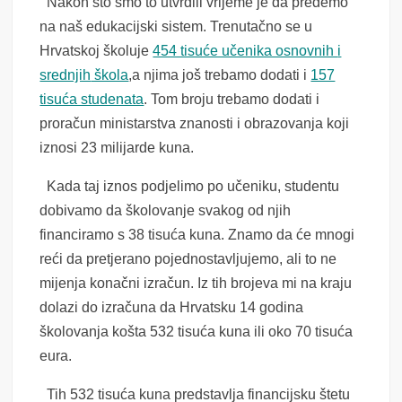
Nakon što smo to utvrdili vrijeme je da pređemo
na naš edukacijski sistem. Trenutačno se u
Hrvatskoj školuje
454 tisuće učenika osnovnih
i
srednjih
škola
,a njima još trebamo dodati i
157
tisuća studenata
. Tom broju trebamo dodati i
proračun ministarstva znanosti i obrazovanja koji
iznosi 23 milijarde kuna.
Kada taj iznos podjelimo po učeniku, studentu
dobivamo da školovanje svakog od njih
financiramo s 38 tisuća kuna. Znamo da će mnogi
reći da pretjerano pojednostavljujemo, ali to ne
mijenja konačni izračun. Iz tih brojeva mi na kraju
dolazi do izračuna da Hrvatsku 14 godina
školovanja košta 532 tisuća kuna ili oko 70 tisuća
eura.
Tih 532 tisuća kuna predstavlja financijsku štetu