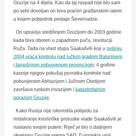
Gruzije na 4 dijela. Kao da taj raspad nije bio sam
po sebi dovoljan on biva praćen građanskim ratom
u kojem pobjednik postaje Ševernadze.
On upravlja središnjom Gruzijom do 2003 godine
kada biva oboren u zapadnom puču, revoluciji
Ruža. Tada na vlast stupa Saakašvili koji u
svibnju
2004 vraća kontrolu nad lučkim gradom Batumijem
i tamošnjom pobunjenom provincijom
. 4 godine
kasnije njegov pokušaj povratka kontrole nad
pobunjenom Abhazijom i Južnom Osetijom
završava ruskom invazijom i
katastrofalnim
porazom Gruzije
.
Kako Rusija nije iskoristila pobjedu za
instaliranje kvislinške proruske vlade Saakašvili je
nastavio svojim putem. Riječ je bio o daljnjem
okretanju Gruzije prema SAD, Europskoj uniji,