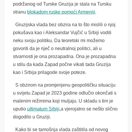
podržanog od Turske Gruzija je stala na Tursku
stranu
blokadom ruske pomoći Armeniji
.
Gruzijska vlada bez obzira na to što mislili o njoj
pokušava kao i Aleksandar Vujčić u Srbiji voditi
neku svoju politiku. Da teoretski mi možemo
govoriti da je riječ o neutralnoj politici, ali u
stvarnosti je ona prozapadna. Ona je prozapadna
u stilu da kada Zapad počne vikati tada Gruzija
kao i Srbija prilagode svoje poteze.
S obzirom na promjenjenu geopolitičku situaciju
u svijetu Zapad je 2023 godine odlučio okončati s
malenim režimima koji muljaju. U skladu s tim je
uputio
ultimatum Srbiji
,a vjerojatno se nešto slično
dogodilo u Gruziji.
Kako bi se tamošnja vlada zaštitila od novog