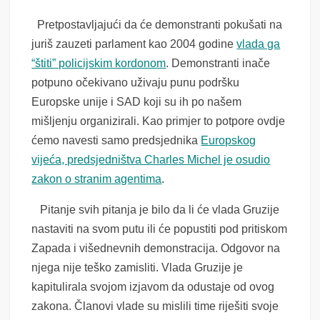
Pretpostavljajući da će demonstranti pokušati na
juriš zauzeti parlament kao 2004 godine
vlada ga
“štiti” policijskim kordonom
. Demonstranti inače
potpuno očekivano uživaju punu podršku
Europske unije i SAD koji su ih po našem
mišljenju organizirali. Kao primjer to potpore ovdje
ćemo navesti samo predsjednika
Europskog
vijeća, predsjedništva Charles Michel je osudio
zakon o stranim agentima
.
Pitanje svih pitanja je bilo da li će vlada Gruzije
nastaviti na svom putu ili će popustiti pod pritiskom
Zapada i višednevnih demonstracija. Odgovor na
njega nije teško zamisliti. Vlada Gruzije je
kapitulirala svojom izjavom da odustaje od ovog
zakona. Članovi vlade su mislili time riješiti svoje