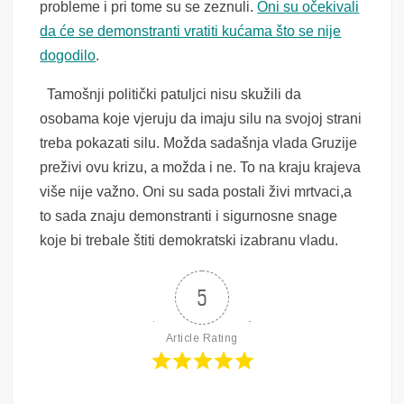
probleme i pri tome su se zeznuli.
Oni su očekivali
da će se demonstranti vratiti kućama što se nije
dogodilo
.
Tamošnji politički patuljci nisu skužili da
osobama koje vjeruju da imaju silu na svojoj strani
treba pokazati silu. Možda sadašnja vlada Gruzije
preživi ovu krizu, a možda i ne. To na kraju krajeva
više nije važno. Oni su sada postali živi mrtvaci,a
to sada znaju demonstranti i sigurnosne snage
koje bi trebale štiti demokratski izabranu vladu.
5
Article Rating