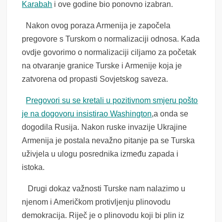
Karabah
i ove godine bio ponovno izabran.
Nakon ovog poraza Armenija je započela
pregovore s Turskom o normalizaciji odnosa. Kada
ovdje govorimo o normalizaciji ciljamo za početak
na otvaranje granice Turske i Armenije koja je
zatvorena od propasti Sovjetskog saveza.
Pregovori su se kretali u pozitivnom smjeru pošto
je na dogovoru insistirao Washington
,a onda se
dogodila Rusija. Nakon ruske invazije Ukrajine
Armenija je postala nevažno pitanje pa se Turska
uživjela u ulogu posrednika između zapada i
istoka.
Drugi dokaz važnosti Turske nam nalazimo u
njenom i Američkom protivljenju plinovodu
demokracija. Riječ je o plinovodu koji bi plin iz