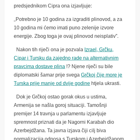
predsjednikom Cipra ona izjavljuje:
„
Potrebno je 10 godina za izgraditi plinovod, a za
10 godina mi ćemo imati puno zelenije izvore
energije. Zbog toga je ovaj plinovod neisplativ”.
Nakon tih riječi ona je pozvala
Izrael, Grčku,
Cipar i Tursku da zajedno rade na alternativnim
pravcima dostave plina
!? Njene riječi su bile
diplomatski šamar prije svega
Grčkoj čije more je
Turska prije manje od dvije godine
htjela ukrasti.
Dok je Grčkoj ostao gorak okus u ustima,
Armenija se našla goroj situaciji. Tamošnji
premijer 14 travnja u parlamentu izjavljuje
spremnost priznati da je Nagorni Karabah dio
Azerbejdžana. Ta javna izjava čiji cilj biva
normalizacija odnosa s Turskom i Azerbejdžanom