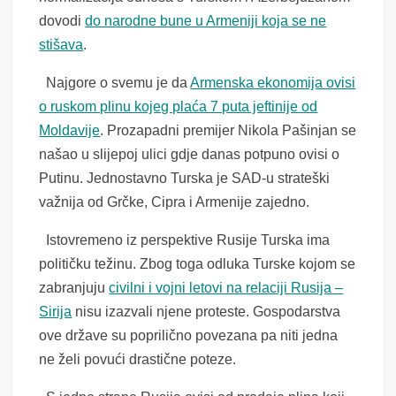
dovodi
do narodne bune u Armeniji koja se ne
stišava
.
Najgore o svemu je da
Armenska ekonomija ovisi
o ruskom plinu kojeg plaća 7 puta jeftinije od
Moldavije
. Prozapadni premijer Nikola Pašinjan se
našao u slijepoj ulici gdje danas potpuno ovisi o
Putinu. Jednostavno Turska je SAD-u strateški
važnija od Grčke, Cipra i Armenije zajedno.
Istovremeno iz perspektive Rusije Turska ima
političku težinu. Zbog toga odluka Turske kojom se
zabranjuju
civilni i vojni letovi na relaciji Rusija –
Sirija
nisu izazvali njene proteste. Gospodarstva
ove države su poprilično povezana pa niti jedna
ne želi povući drastične poteze.