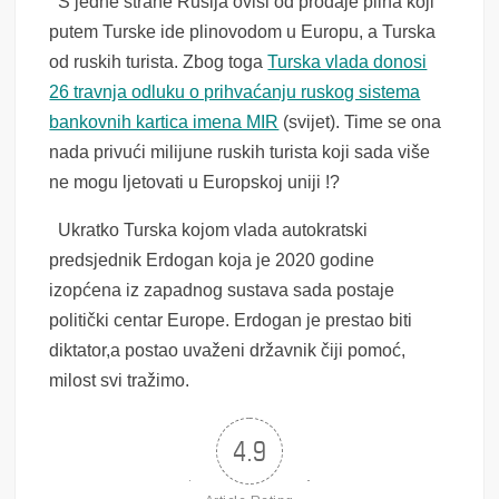
S jedne strane Rusija ovisi od prodaje plina koji
putem Turske ide plinovodom u Europu, a Turska
od ruskih turista. Zbog toga
Turska vlada donosi
26 travnja odluku o prihvaćanju ruskog sistema
bankovnih kartica imena MIR
(svijet). Time se ona
nada privući milijune ruskih turista koji sada više
ne mogu ljetovati u Europskoj uniji !?
Ukratko Turska kojom vlada autokratski
predsjednik Erdogan koja je 2020 godine
izopćena iz zapadnog sustava sada postaje
politički centar Europe. Erdogan je prestao biti
diktator,a postao uvaženi državnik čiji pomoć,
milost svi tražimo.
4.9