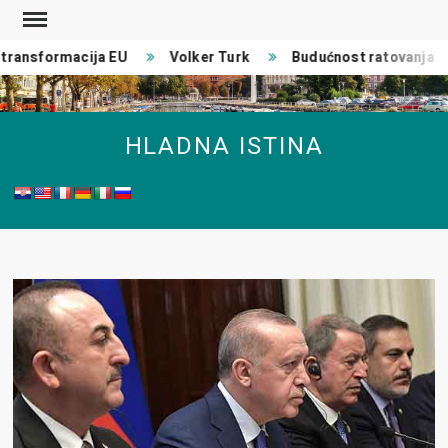
Skip
to
ransformacija EU
Volker Turk
Budućnost ratovanja
content
HLADNA ISTINA