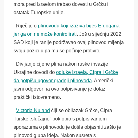
mora pred Izraelom trebao dovesti u Grčku i
ostatak Europske unije.
Riječ je o
plinovodu koji izaziva bijes Erdogana
jer ga on ne može kontrolirati
. Još u siječnju 2022
SAD koji je ranije podržavao ovaj plinovod mijenja
svoju poziciju pa mu se počinje protiviti.
Divljanje cijene plina nakon ruske invazije
Ukrajine dovodi do
odluke Izraela, Cipra i Grčke
da potpišu ugovor gradnji plinovoda
. Američki
javni odgovor na ovo potpisivanje je dolazi
praktički istovremeno.
Victoria Nuland
čiji se obilazak Grčke, Cipra i
Turske „slučajno” poklopio s potpisivanjem
sporazuma o plinovodu je došla objasniti zašto je
plinovod glupa ideja. Nakon susreta s