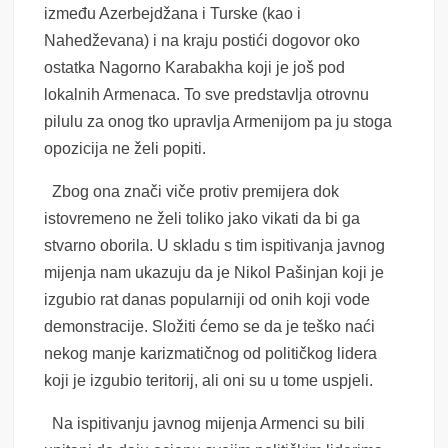
između Azerbejdžana i Turske (kao i
Nahedževana) i na kraju postići dogovor oko
ostatka Nagorno Karabakha koji je još pod
lokalnih Armenaca. To sve predstavlja otrovnu
pilulu za onog tko upravlja Armenijom pa ju stoga
opozicija ne želi popiti.
Zbog ona znači viče protiv premijera dok
istovremeno ne želi toliko jako vikati da bi ga
stvarno oborila. U skladu s tim ispitivanja javnog
mijenja nam ukazuju da je Nikol Pašinjan koji je
izgubio rat danas popularniji od onih koji vode
demonstracije. Složiti ćemo se da je teško naći
nekog manje karizmatičnog od političkog lidera
koji je izgubio teritorij, ali oni su u tome uspjeli.
Na ispitivanju javnog mijenja Armenci su bili