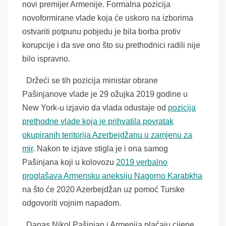
novi premijer Armenije. Formalna pozicija
novoformirane vlade koja će uskoro na izborima
ostvariti potpunu pobjedu je bila borba protiv
korupcije i da sve ono što su prethodnici radili nije
bilo ispravno.
Držeći se tih pozicija ministar obrane
Pašinjanove vlade je 29 ožujka 2019 godine u
New York-u izjavio da vlada odustaje od
pozicija
prethodne vlade koja je prihvatila povratak
okupiranih teritorija Azerbejdžanu u zamjenu za
mir
. Nakon te izjave stigla je i ona samog
Pašinjana koji u kolovozu
2019 verbalno
proglašava Armensku aneksiju Nagorno Karabkha
na što će 2020 Azerbejdžan uz pomoć Turske
odgovoriti vojnim napadom.
Danas Nikol Pašinjan i Armenija plaćaju cijene