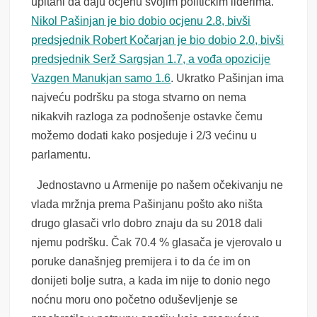
upitani da daju ocjenu svojim političkim liderima.
Nikol Pašinjan je bio dobio ocjenu 2.8, bivši
predsjednik Robert Kočarjan je bio dobio 2.0, bivši
predsjednik Serž Sargsjan 1.7, a vođa opozicije
Vazgen Manukjan samo 1.6
. Ukratko Pašinjan ima
najveću podršku pa stoga stvarno on nema
nikakvih razloga za podnošenje ostavke čemu
možemo dodati kako posjeduje i 2/3 većinu u
parlamentu.
Jednostavno u Armenije po našem očekivanju ne
vlada mržnja prema Pašinjanu pošto ako ništa
drugo glasači vrlo dobro znaju da su 2018 dali
njemu podršku. Čak 70.4 % glasača je vjerovalo u
poruke današnjeg premijera i to da će im on
donijeti bolje sutra, a kada im nije to donio nego
noćnu moru ono početno oduševljenje se