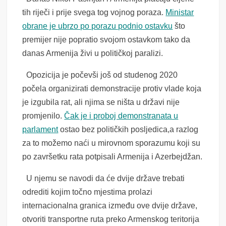
tih riječi i prije svega tog vojnog poraza.
Ministar
obrane je ubrzo po porazu podnio ostavku
što
premijer nije popratio svojom ostavkom tako da
danas Armenija živi u političkoj paralizi.
Opozicija je počevši još od studenog 2020
počela organizirati demonstracije protiv vlade koja
je izgubila rat, ali njima se ništa u državi nije
promjenilo.
Čak je i proboj demonstranata u
parlament
ostao bez političkih posljedica,a razlog
za to možemo naći u mirovnom sporazumu koji su
po završetku rata potpisali Armenija i Azerbejdžan.
U njemu se navodi da će dvije države trebati
odrediti kojim točno mjestima prolazi
internacionalna granica između ove dvije države,
otvoriti transportne ruta preko Armenskog teritorija