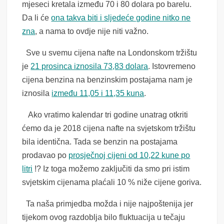
mjeseci kretala između 70 i 80 dolara po barelu.
Da li će
ona takva biti i sljedeće godine nitko ne
zna
, a nama to ovdje nije niti važno.
Sve u svemu cijena nafte na Londonskom tržištu
je
21 prosinca iznosila 73,83 dolara
. Istovremeno
cijena benzina na benzinskim postajama nam je
iznosila
između 11,05 i 11,35 kuna
.
Ako vratimo kalendar tri godine unatrag otkriti
ćemo da je 2018 cijena nafte na svjetskom tržištu
bila identična. Tada se benzin na postajama
prodavao po
prosječnoj cijeni od 10,22 kune po
litri
!? Iz toga možemo zaključiti da smo pri istim
svjetskim cijenama plaćali 10 % niže cijene goriva.
Ta naša primjedba možda i nije najpoštenija jer
tijekom ovog razdoblja bilo fluktuacija u tečaju