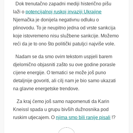
Dok trenutačno zapadni mediji histerično pišu
laži o
potencijalnoj ruskoj invaziji Ukrajine
Njemačka je donijela negativnu odluku o
plinovodu. To je neupitno jedna od vrste sankcija
koje istovremeno nisu službene sankcije. Možemo
reći da je to ono što politički patuljci najviše vole.
Nadam se da smo ovim tekstom uspjeli barem
djelomično objasniti zašto su ove godine porasle
cijene energije. O tematici se može još puno
detaljnije govoriti, ali cilj nam je bio samo ukazati
na glavne energetske trendove.
Za kraj ćemo još samo napomenuti da Karin
Kneissl spada u grupu bivših dužnosnika pod
ruskim utjecajem. O
njima smo bili ranije pisali
!?