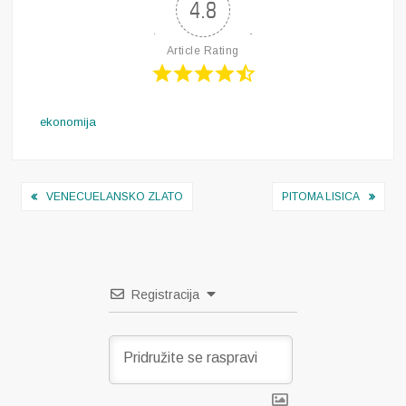
4.8
Article Rating
ekonomija
Navigacija
VENECUELANSKO ZLATO
PITOMA LISICA
objava
Registracija