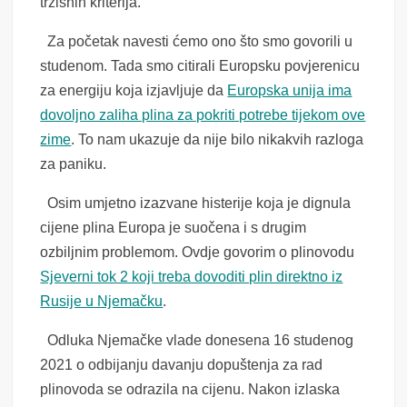
tržišnih kriterija.
Za početak navesti ćemo ono što smo govorili u
studenom. Tada smo citirali Europsku povjerenicu
za energiju koja izjavljuje da
Europska unija ima
dovoljno zaliha plina za pokriti potrebe tijekom ove
zime
. To nam ukazuje da nije bilo nikakvih razloga
za paniku.
Osim umjetno izazvane histerije koja je dignula
cijene plina Europa je suočena i s drugim
ozbiljnim problemom. Ovdje govorim o plinovodu
Sjeverni tok 2 koji treba dovoditi plin direktno iz
Rusije u Njemačku
.
Odluka Njemačke vlade donesena 16 studenog
2021 o odbijanju davanju dopuštenja za rad
plinovoda se odrazila na cijenu. Nakon izlaska