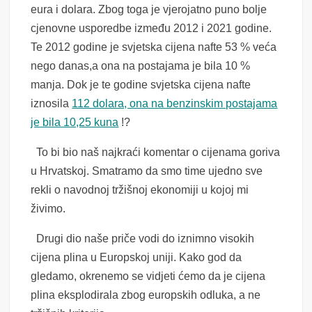
eura i dolara. Zbog toga je vjerojatno puno bolje
cjenovne usporedbe između 2012 i 2021 godine.
Te 2012 godine je svjetska cijena nafte 53 % veća
nego danas,a ona na postajama je bila 10 %
manja. Dok je te godine svjetska cijena nafte
iznosila
112 dolara, ona na benzinskim postajama
je bila 10,25 kuna
!?
To bi bio naš najkraći komentar o cijenama goriva
u Hrvatskoj. Smatramo da smo time ujedno sve
rekli o navodnoj tržišnoj ekonomiji u kojoj mi
živimo.
Drugi dio naše priče vodi do iznimno visokih
cijena plina u Europskoj uniji. Kako god da
gledamo, okrenemo se vidjeti ćemo da je cijena
plina eksplodirala zbog europskih odluka, a ne