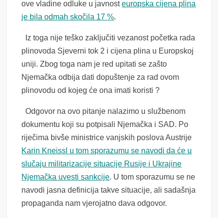
ove vladine odluke u javnost
europska cijena plina
je bila odmah skočila 17 %
.
Iz toga nije teško zaključiti vezanost početka rada
plinovoda Sjeverni tok 2 i cijena plina u Europskoj
uniji. Zbog toga nam je red upitati se zašto
Njemačka odbija dati dopuštenje za rad ovom
plinovodu od kojeg će ona imati koristi ?
Odgovor na ovo pitanje nalazimo u službenom
dokumentu koji su potpisali Njemačka i SAD. Po
riječima bivše ministrice vanjskih poslova Austrije
Karin Kneissl u tom sporazumu se navodi da će u
slučaju militarizacije situacije Rusije i Ukrajine
Njemačka uvesti sankcije
. U tom sporazumu se ne
navodi jasna definicija takve situacije, ali sadašnja
propaganda nam vjerojatno dava odgovor.