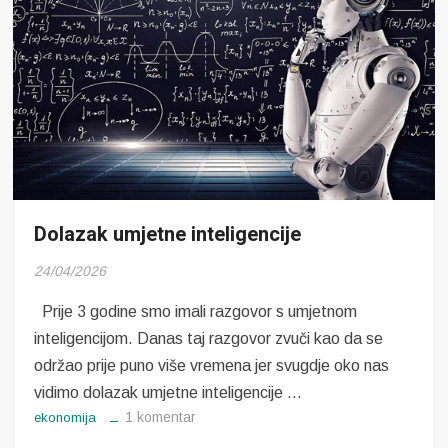
Dolazak umjetne inteligencije
24/04/2026
Prije 3 godine smo imali razgovor s umjetnom
inteligencijom. Danas taj razgovor zvuči kao da se
održao prije puno više vremena jer svugdje oko nas
vidimo dolazak umjetne inteligencije …
na
1 komentar
ekonomija
Dolazak