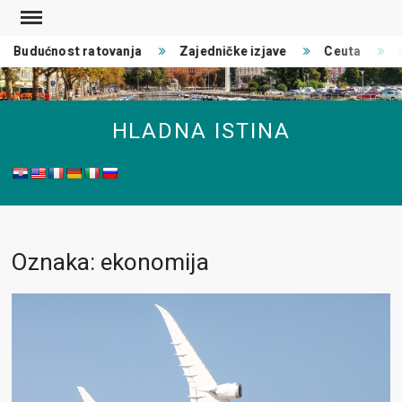
Skip
to
udućnost ratovanja
Zajedničke izjave
Ceuta
Poli
content
HLADNA ISTINA
Oznaka: ekonomija