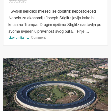
06/05/2026
Svakih nekoliko mjeseci se dobitnik nepostojećeg
Nobela za ekonomiju Joseph Stiglitz javlja kako bi
kritizirao Trumpa. Drugim riječima Stiglitz nastavlja po
svome uvjeren u pravilnost svog puta. Prije …
on
Comment
ekonomija
Stiglitz
nastavlja
po
svome