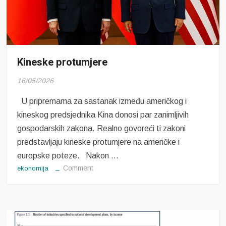
Kineske protumjere
16/05/2026
U pripremama za sastanak između američkog i
kineskog predsjednika Kina donosi par zanimljivih
gospodarskih zakona. Realno govoreći ti zakoni
predstavljaju kineske protumjere na američke i
europske poteze. Nakon …
on
Comment
ekonomija
Kineske
protumjere