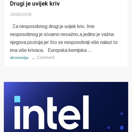
Drugi je uvijek kriv
26/06/2026
Za nesposobnog drugi je uvijek kriv. Ime
nesposobnog je stvarno nevažno,a jedino je važna
njegova pozicija jer što se nesposobniji više nalazi to
ima više krivaca. Europska kemijska …
on
Comment
ekonomija
Drugi
je
uvijek
kriv