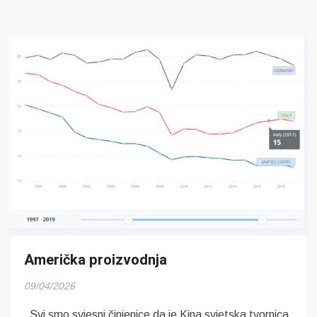
umjetne
inteligencije
Američka proizvodnja
09/04/2026
Svi smo svjesni činjenice da je Kina svjetska tvornica,