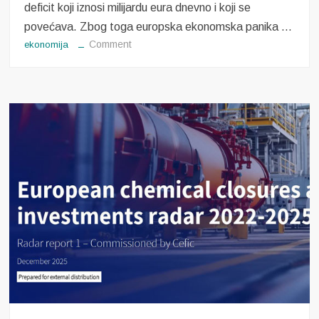
deficit koji iznosi milijardu eura dnevno i koji se
povećava. Zbog toga europska ekonomska panika …
on
Comment
ekonomija
Europska
ekonomska
panika