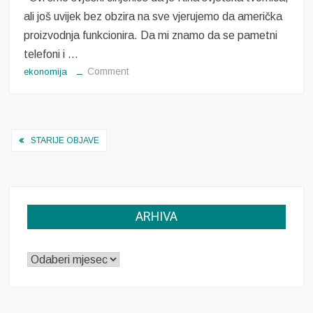
ali još uvijek bez obzira na sve vjerujemo da američka
proizvodnja funkcionira. Da mi znamo da se pametni
telefoni i …
on
Comment
ekonomija
Američka
proizvodnja
Navigacija
STARIJE OBJAVE
objava
ARHIVA
ARHIVA