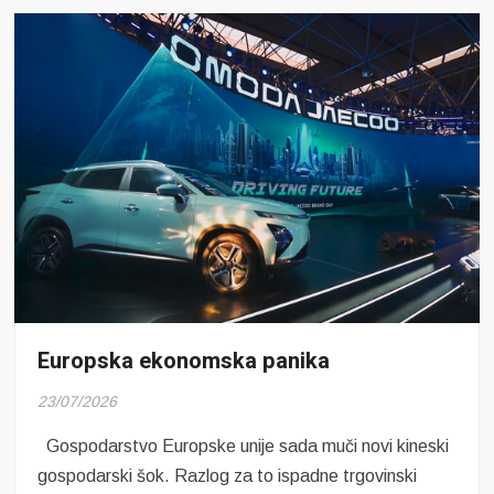
Europska ekonomska panika
23/07/2026
Gospodarstvo Europske unije sada muči novi kineski
gospodarski šok. Razlog za to ispadne trgovinski