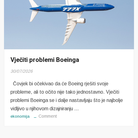
Vječiti problemi Boeinga
30/07/2026
Čovjek bi očekivao da će Boeing rješiti svoje
probleme, ali to očito nije tako jednostavno. Vječiti
problemi Boeinga se i dalje nastavljaju što je najbolje
vidljivo u njihovom dizajniranju …
on
Comment
ekonomija
Vječiti
problemi
Boeinga