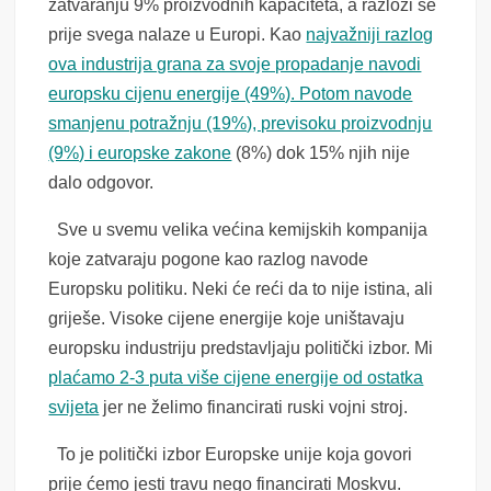
zatvaranju 9% proizvodnih kapaciteta, a razlozi se
prije svega nalaze u Europi. Kao
najvažniji razlog
ova industrija grana za svoje propadanje navodi
europsku cijenu energije (49%). Potom navode
smanjenu potražnju (19%), previsoku proizvodnju
(9%) i europske zakone
(8%) dok 15% njih nije
dalo odgovor.
Sve u svemu velika većina kemijskih kompanija
koje zatvaraju pogone kao razlog navode
Europsku politiku. Neki će reći da to nije istina, ali
griješe. Visoke cijene energije koje uništavaju
europsku industriju predstavljaju politički izbor. Mi
plaćamo 2-3 puta više cijene energije od ostatka
svijeta
jer ne želimo financirati ruski vojni stroj.
To je politički izbor Europske unije koja govori
prije ćemo jesti travu nego financirati Moskvu.