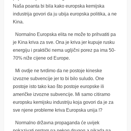
Naša poanta bi bila kako europska kemijska
industrija govori da ju ubija europska politika, a ne
Kina.
Normalno Europska elita ne može to prihvatiti pa
je Kina kriva za sve. Ona je kriva jer kupuje rusku
energiju i praktički nema ugljični porez pa ima 50-
70% niže cijene od Europe.
Mi ovdje ne tvrdimo da ne postoje kineske
izvozne subvencije jer to bi bilo suludo. One
postoje isto tako kao što postoje europske ili
američke izvozne subvencije. Mi samo citiramo
europsku kemijsku industriju koja govori da je za
sve njene probleme kriva Europska unija !?
Normalno državna propaganda će uvijek
pokazivati prstom na nekog drugog,a nikada na