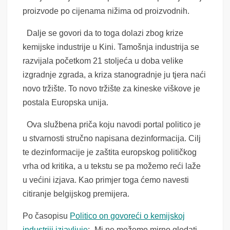
proizvode po cijenama nižima od proizvodnih.
Dalje se govori da to toga dolazi zbog krize
kemijske industrije u Kini. Tamošnja industrija se
razvijala početkom 21 stoljeća u doba velike
izgradnje zgrada, a kriza stanogradnje ju tjera naći
novo tržište. To novo tržište za kineske viškove je
postala Europska unija.
Ova službena priča koju navodi portal politico je
u stvarnosti stručno napisana dezinformacija. Cilj
te dezinformacije je zaštita europskog političkog
vrha od kritika, a u tekstu se pa možemo reći laže
u većini izjava. Kao primjer toga ćemo navesti
citiranje belgijskog premijera.
Po časopisu
Politico on govoreći o kemijskoj
industriji izjavljuje
: „Mi ne možemo mirno gledati