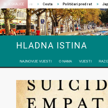
Skip
jedničke izjave
BLJESKALICE
Ceuta
Političari pred rat
Japansk
to
content
HLADNA ISTINA
NAJNOVIJE VIJESTI
O NAMA
VIJESTI
RAZ