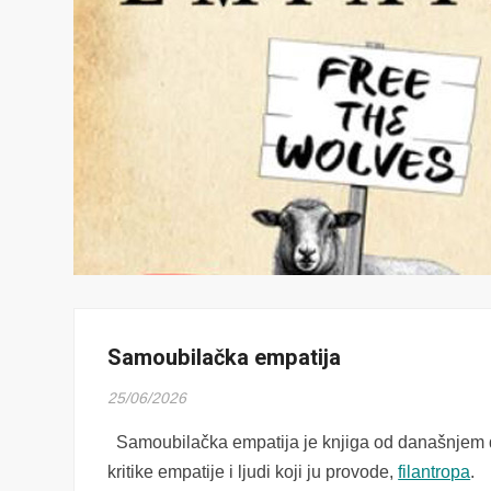
Samoubilačka empatija
25/06/2026
Samoubilačka empatija je knjiga od današnjem d
kritike empatije i ljudi koji ju provode,
filantropa
.