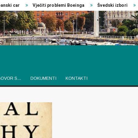
i car
Vječiti problemi Boeinga
Švedski izbori
Izv
GOVOR S…
DOKUMENTI
KONTAKTI