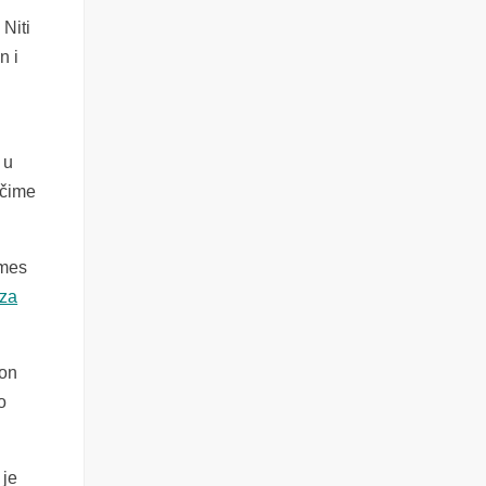
Niti
n i
 u
 čime
imes
iza
 on
o
 je