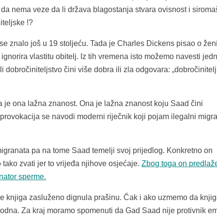
da nema veze da li država blagostanja stvara ovisnost i siroma
teljske !?
se znalo još u 19 stoljeću. Tada je Charles Dickens pisao o ženi
gnorira vlastitu obitelj. Iz tih vremena isto možemo navesti jed
 dobročiniteljstvo čini više dobra ili zla odgovara: „dobročinitelj
 je ona lažna znanost. Ona je lažna znanost koju Saad čini
provokacija se navodi moderni riječnik koji pojam ilegalni migr
migranata pa na tome Saad temelji svoj prijedlog. Konkretno on
tako zvati jer to vrijeđa njihove osjećaje.
Zbog toga on predla
onator sperme.
e knjiga zasluženo dignula prašinu. Čak i ako uzmemo da knji
ugodna. Za kraj moramo spomenuti da Gad Saad nije protivnik em