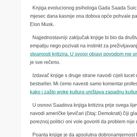
Knjiga evolucionog psihologa Gada Saada Suicida
mjesec dana kasnije ona dobiva opće pohvale pa g
Elon Musk.
Najjednostavniji zaključak knjige bi bio da društ
empatiju nego pozivati na instinkt za preživljavan
stvarnosti kritizira. U svojoj objavi povodom nje 
je sve rečeno.
Izdavač knjige s druge strane navodi cijeli tucet
bestseller. Mi ćemo navesti samo komentar profeso
kako i zašto woke kultura uništava zapadnu kultur
U osnovi Saadova knjiga kritizira prije svega lij
navodi američke ljevičari (čitaj: Demokrati) čiji gla
poreznoj politici oni vole govoriti da problem nij
Poanta knjige je da apsolutna dobronamjernost ka