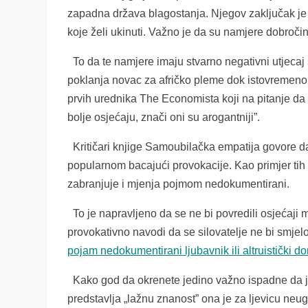
zapadna država blagostanja. Njegov zaključak je 
koje želi ukinuti. Važno je da su namjere dobročini
To da te namjere imaju stvarno negativni utjecaj 
poklanja novac za afričko pleme dok istovremeno i
prvih urednika The Economista koji na pitanje da li
bolje osjećaju, znači oni su arogantniji”.
Kritičari knjige Samoubilačka empatija govore da
popularnom bacajući provokacije. Kao primjer tih 
zabranjuje i mjenja pojmom nedokumentirani.
To je napravljeno da se ne bi povredili osjećaji 
provokativno navodi da se silovatelje ne bi smjelo 
pojam nedokumentirani ljubavnik ili altruistički d
Kako god da okrenete jedino važno ispadne da j
predstavlja „lažnu znanost” ona je za ljevicu ne