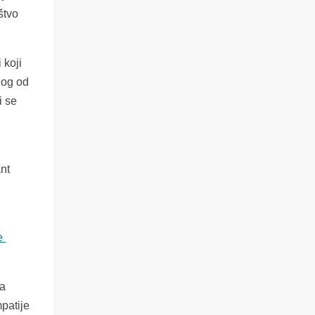
štvo
 koji
nog od
i se
ant
že
ga
patije