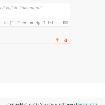
{}
[+]
Copyright © 2020 · Sva prava pridržana ·
Hladna Istina