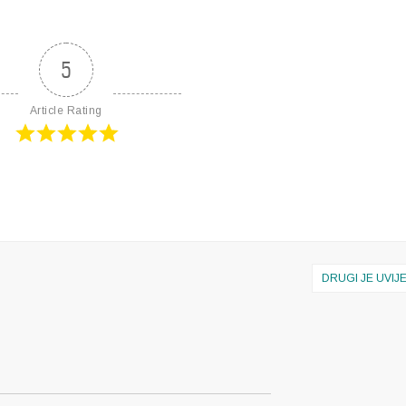
5
Article Rating
DRUGI JE UVIJ