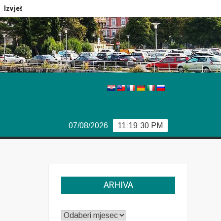
ještaj Europola
Previše demokracije
Sporazum iz Bjor
07/08/2026
11:19:31 PM
ARHIVA
ARHIVA