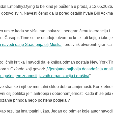
l Empathy:Dying to be kind je puštena u prodaju 12.05.2026. 
otovo svih. Navesti ćemo da ju pored ostalih hvale Bill Ackma
vo umire kada se više trudi pokazati neograničenu toleranciju i
je. Časopis Time se ne usuđuje otvoreno kritizirati knjigu iako je
on navodi da je Saad prijatelj Muska
i protivnik otvorenih granica
 odličnih kritika i navodi da je knjiga odmah postala New York T
ra s Oxforda koji govori: „
Vjerojatno najbolja dosadašnja anal
u gušenjem znanosti, javnih organizacija i društva
”.
eve stranke i njihov mentalni sklop dobronamjernosti. Konkretno
vni cilj politika je filantropija i dobronamjernost. Kada ih se pita 
e dizanje prihoda nego poštena podjela!?
o rezultat ima totalni užas. Jedan od primjer koje autor navodi