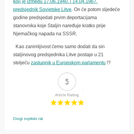
koji je između 17.06.1940. i 14.04.1967.
predsjednik Sovjetske Litve
. On će potom sljedeće
godine predsjedati prvim deportacijama
stanovnika koje Staljin naređuje kratko prije
Njemačkog napada na SSSR.
Kao zanimljivost ćemo samo dodati da sin
staljinovog predsjednika Litve postaje u 21
stoljeću
zastupnik u Europskom parlamentu
!?
5
Article Rating
Drugi svjetski rat