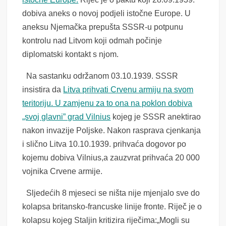
dobiva aneks o novoj podjeli istočne Europe. U
aneksu Njemačka prepušta SSSR-u potpunu
kontrolu nad Litvom koji odmah počinje
diplomatski kontakt s njom.
Na sastanku održanom 03.10.1939. SSSR
insistira da
Litva prihvati Crvenu armiju na svom
teritoriju. U zamjenu za to ona na poklon dobiva
„svoj glavni” grad Vilnius
kojeg je SSSR anektirao
nakon invazije Poljske. Nakon rasprava cjenkanja
i slično Litva 10.10.1939. prihvaća dogovor po
kojemu dobiva Vilnius,a zauzvrat prihvaća 20 000
vojnika Crvene armije.
Sljedećih 8 mjeseci se ništa nije mjenjalo sve do
kolapsa britansko-francuske linije fronte. Riječ je o
kolapsu kojeg Staljin kritizira riječima:„Mogli su