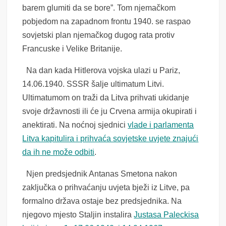
barem glumiti da se bore”. Tom njemačkom
pobjedom na zapadnom frontu 1940. se raspao
sovjetski plan njemačkog dugog rata protiv
Francuske i Velike Britanije.
Na dan kada Hitlerova vojska ulazi u Pariz,
14.06.1940. SSSR šalje ultimatum Litvi.
Ultimatumom on traži da Litva prihvati ukidanje
svoje državnosti ili će ju Crvena armija okupirati i
anektirati. Na noćnoj sjednici
vlade i parlamenta
Litva kapitulira i prihvaća sovjetske uvjete znajući
da ih ne može odbiti
.
Njen predsjednik Antanas Smetona nakon
zaključka o prihvaćanju uvjeta bježi iz Litve, pa
formalno država ostaje bez predsjednika. Na
njegovo mjesto Staljin instalira
Justasa Paleckisa