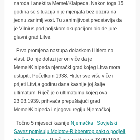
naroda i anektira Memel/Klaipeda. Nakon toga 15
godina se situacija nije mjenjala bez obzira na
jednu zanimljivost. Tu zanimljivost predstavlja da
je Vilnius pod poljskom okupacijom bio de jure
glavni grad Litve.
Prva promjena nastupa dolaskom Hitlera na
vlast. Do nje dolazi jer on viče da je
Memel/Klaipeda njemački grad kojeg Litva mora
ustupiti. Početkom 1938. Hitler sve više viče i
prijeti Litvi,a godinu dana kasnije joj šalje
ultimatum. Riječ je o ultimatumu kojeg ova
23.03.1939. prihvaća prepuštajući grad
Memel/Klaipeda i njegovu regiju Njemačkoj.
Točno 5 mjeseci kasnije
Njemačka i Sovjetski
Savez potpisuju Molotov-Ribbentrop pakt o podjeli
istočne Europe.
Riječ je o paktu koji 28.09.1939.