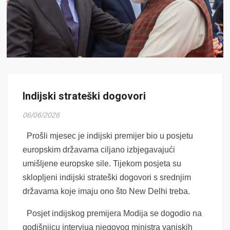
Indijski strateški dogovori
06/06/2026
Prošli mjesec je indijski premijer bio u posjetu
europskim državama ciljano izbjegavajući
umišljene europske sile. Tijekom posjeta su
sklopljeni indijski strateški dogovori s srednjim
državama koje imaju ono što New Delhi treba.
Posjet indijskog premijera Modija se dogodio na
godišnjicu intervjua njegovog ministra vanjskih