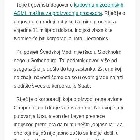
To je trgovinski dogovor o
kupovinu nizozemskih,
ASML mašina za proizvodnju procesora
. Riječ je o
dogovoru o gradnji indijske tvornice procesora
vrijedne 11 milijardi dolara. Indijski vlasnik te
tvornice će biti korporacija Tata Electronics.
Pri posjeti Švedskoj Modi nije išao u Stockholm
nego u Gothenburg. Taj podatak govori više od
svega zašto je došlo do tog sastanka. Za one koji
ne znaju navesti ćemo da se u ovom gradu nalazi
sjedište švedske korporacije Saab.
Riječ je o korporaciji koja proizvodi ratne avione
Grippen i tucet druge vojne opreme. Na ovoj etapi
putovanja Ursula von der Leyen presreće
indijskog premijera da bi mu nešto „objasnila”. Za
one kojima još nije jasno zašto su Indijci došli u