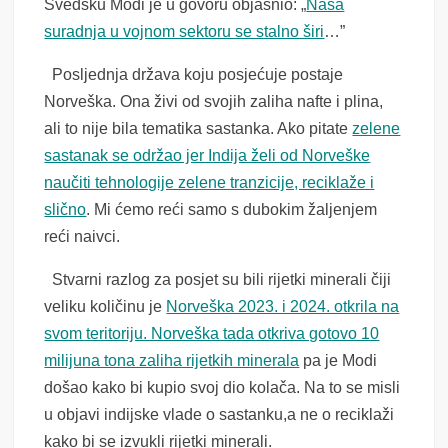
Švedsku Modi je u govoru objasnio: „
Naša
suradnja u vojnom sektoru se stalno širi
…”
Posljednja država koju posjećuje postaje
Norveška. Ona živi od svojih zaliha nafte i plina,
ali to nije bila tematika sastanka. Ako pitate
zelene
sastanak se održao jer Indija želi od Norveške
naučiti tehnologije zelene tranzicije, reciklaže i
slično
. Mi ćemo reći samo s dubokim žaljenjem
reći naivci.
Stvarni razlog za posjet su bili rijetki minerali čiji
veliku količinu je
Norveška 2023. i 2024. otkrila na
svom teritoriju. Norveška tada otkriva gotovo 10
milijuna tona zaliha rijetkih minerala
pa je Modi
došao kako bi kupio svoj dio kolača. Na to se misli
u objavi indijske vlade o sastanku,a ne o reciklaži
kako bi se izvukli rijetki minerali.