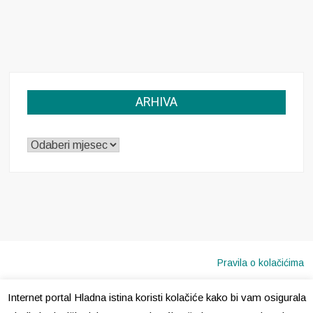
ARHIVA
ARHIVA
Pravila o kolačićima
Internet portal Hladna istina koristi kolačiće kako bi vam osigurala
Copyright © 2020 · Sva prava pridržana ·
Hladna Istina