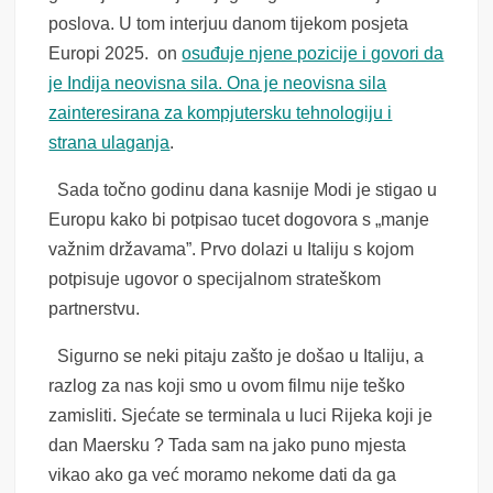
poslova. U tom interjuu danom tijekom posjeta
Europi 2025. on
osuđuje njene pozicije i govori da
je Indija neovisna sila. Ona je neovisna sila
zainteresirana za kompjutersku tehnologiju i
strana ulaganja
.
Sada točno godinu dana kasnije Modi je stigao u
Europu kako bi potpisao tucet dogovora s „manje
važnim državama”. Prvo dolazi u Italiju s kojom
potpisuje ugovor o specijalnom strateškom
partnerstvu.
Sigurno se neki pitaju zašto je došao u Italiju, a
razlog za nas koji smo u ovom filmu nije teško
zamisliti. Sjećate se terminala u luci Rijeka koji je
dan Maersku ? Tada sam na jako puno mjesta
vikao ako ga već moramo nekome dati da ga