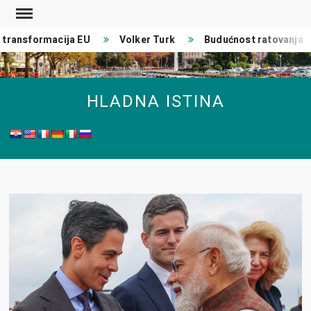
Skip
to
ransformacija EU
Volker Turk
Budućnost ratovanja
content
HLADNA ISTINA