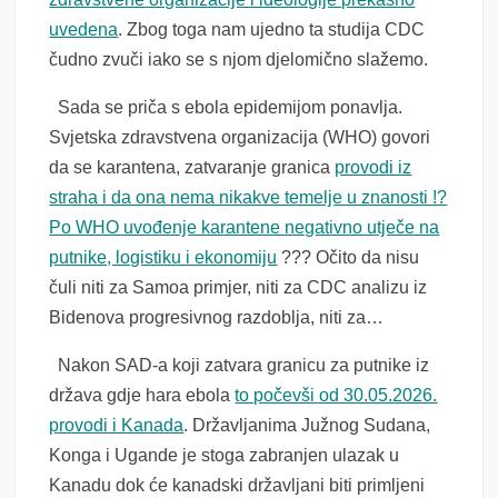
uvedena
. Zbog toga nam ujedno ta studija CDC
čudno zvuči iako se s njom djelomično slažemo.
Sada se priča s ebola epidemijom ponavlja.
Svjetska zdravstvena organizacija (WHO) govori
da se karantena, zatvaranje granica
provodi iz
straha i da ona nema nikakve temelje u znanosti !?
Po WHO uvođenje karantene negativno utječe na
putnike, logistiku i ekonomiju
??? Očito da nisu
čuli niti za Samoa primjer, niti za CDC analizu iz
Bidenova progresivnog razdoblja, niti za…
Nakon SAD-a koji zatvara granicu za putnike iz
država gdje hara ebola
to počevši od 30.05.2026.
provodi i Kanada
. Državljanima Južnog Sudana,
Konga i Ugande je stoga zabranjen ulazak u
Kanadu dok će kanadski državljani biti primljeni