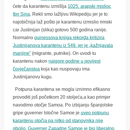
ćete da karantenu izmišlja
1025. arapski mislioc
Ibn Sina
. Rekli smo lažljivu Wikipediju jer je to
najobičnija laž pošto je karantenu izmislio rimski
car Justinijan (slika) gotovo 500 godina ranije.
Normalno
guinessova knjiga rekorda kritizira
Justinijanova karantenu iz 549. jer je „kažnjavala
manjine”
(migrante, putnike). On uvodi tu
karantenu nakon
najgore godine u povijest
čovječanstva
koja kao nuspovaju ima
Justinijanovu kugu.
Potpuna karantena se mogla iznimno efikasno
provoditi još početkom 20 stoljeća,a kao primjer
navodimo otočje Samoa. Po izbijanju španjolske
gripe guverner Istočne Samoe je
uveo potpunu
karantenu otočja pa nitko od stanovnika nije
obolio. Guverner Zapadne Samoe je bio liberalno