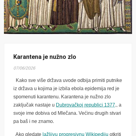
Karantena je nužno zlo
07/06/2026
Kako sve više država uvode odbija primiti putnike
iz država u kojima je izbila ebola epidemija red je
spomenuti karantenu. Karantena je nužno zlo
zaključak nastaje u
Dubrovačkoj republici 1377
., a
svoje ime dobiva od Mlečana. Većinu drugih stvari
pa baš i ne znamo.
Ako gledate
lažljivu progresivnu Wikipediju
otkriti