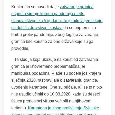
Konkretno se navodi da je
zatvaranje granica
usporilo širenje korona pandemija među
stanovništvom za 5 tjedana. To je bilo vrijeme koje
su dobili zdravstveni sustavi
da se pripreme za
borbu protiv pandemije. Zbog toga je zatvaranje
granica bilo korisno za one države koje su ga
provodile.
Ta studija koja ukazuje na korist od zatvaranja
granica je istovremeno problematična jer
manipulira podacima. Vlade su počele još krajem
siječnja 2020. raspravljale o zatvaranju granica,
uvođenju karantene. One su pričale, ali se to nitko
nije usudio učiniti do 10.03.2020. kada su deseci
tisuća prenosioci virusa već bili na njihovom
teritoriju.
Karantena je zbog protivljenja Svjetske
zdravstvene organizacije i ideologije prekasno