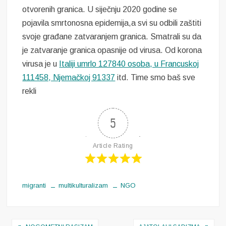
otvorenih granica. U siječnju 2020 godine se
pojavila smrtonosna epidemija,a svi su odbili zaštiti
svoje građane zatvaranjem granica. Smatrali su da
je zatvaranje granica opasnije od virusa. Od korona
virusa je u
Italiji umrlo 127840 osoba, u Francuskoj
111458, Njemačkoj 91337
itd. Time smo baš sve
rekli
5
Article Rating
migranti
multikulturalizam
NGO