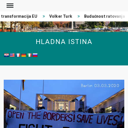
Skip
to
ransformacija EU
Volker Turk
Budućnost ratovanja
content
HLADNA ISTINA