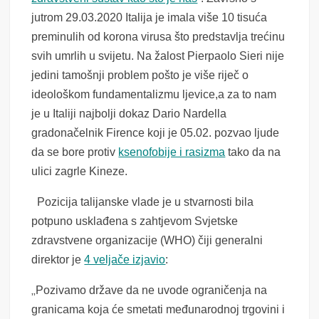
jutrom 29.03.2020 Italija je imala više 10 tisuća
preminulih od korona virusa što predstavlja trećinu
svih umrlih u svijetu. Na žalost Pierpaolo Sieri nije
jedini tamošnji problem pošto je više riječ o
ideološkom fundamentalizmu ljevice,a za to nam
je u Italiji najbolji dokaz Dario Nardella
gradonačelnik Firence koji je 05.02. pozvao ljude
da se bore protiv
ksenofobije i rasizma
tako da na
ulici zagrle Kineze.
Pozicija talijanske vlade je u stvarnosti bila
potpuno usklađena s zahtjevom Svjetske
zdravstvene organizacije (WHO) čiji generalni
direktor je
4 veljače izjavio
:
„
Pozivamo države da ne uvode ograničenja na
granicama koja će smetati međunarodnoj trgovini i