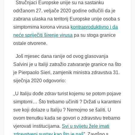
Stručnjaci Europske unije su na sastanku
održanom 27. veljače 2020 godine odlučili da je
zabrana ulaska na teritorij Europske unije osoba s
simptomima korona virusa
kontraproduktivno i da
neće spriječiti širenje virusa
pa su stoga granice
ostale otvorene.
Još mjesec dana ranije od ovog glasovanja
Salvini je u Italiji zatražio zatvaranje granice na što
je Pierpaolo Sieri, zamjenik ministra zdravstva 31.
siječnja 2020 odgovorio:
„
U Italiju dođe zdrav turist kojemu se potom pojave
simptomi… Što trebamo učiniti ? Držati u karanteni
sve koji dolaze u Italiju ? Nemojmo se šaliti. U
ovom trenutku kada se govori o zdravstvu trebamo
vjerovati institucijama.
Svi u svijetu žele imati
zdravstveni sustav kao što je naš
”. Završno s