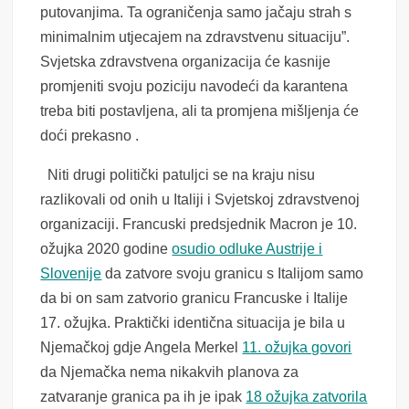
putovanjima. Ta ograničenja samo jačaju strah s
minimalnim utjecajem na zdravstvenu situaciju”.
Svjetska zdravstvena organizacija će kasnije
promjeniti svoju poziciju navodeći da karantena
treba biti postavljena, ali ta promjena mišljenja će
doći prekasno .
Niti drugi politički patuljci se na kraju nisu
razlikovali od onih u Italiji i Svjetskoj zdravstvenoj
organizaciji. Francuski predsjednik Macron je 10.
ožujka 2020 godine
osudio odluke Austrije i
Slovenije
da zatvore svoju granicu s Italijom samo
da bi on sam zatvorio granicu Francuske i Italije
17. ožujka. Praktički identična situacija je bila u
Njemačkoj gdje Angela Merkel
11. ožujka govori
da Njemačka nema nikakvih planova za
zatvaranje granica pa ih je ipak
18 ožujka zatvorila