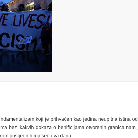
fundamentalizam koji je prihvaćen kao jedina neupitna istina od
zma bez ikakvih dokaza o benificijama otvorenih granica nam 
 tokom posljednjh mjesec-dva dana.