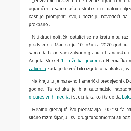
„
Pozivamo države da ne uvode ograničenja na 
ograničenja samo jačaju strah s minimalnim utjec
kasnije promjeniti svoju poziciju navodeći da 
prekasno .
Niti drugi politički patuljci se na kraju nisu razl
predsjednik Macron je 10. ožujka 2020 godine
samo da bi on sam zatvorio granicu Francuske i Ita
Angela Merkel
11. ožujka govori
da Njemačka ne
zatvorila
kada je to već bilo izgubilo na ikakvoj va
Na kraju tu je naravno i američki predsjednik Do
godine. Ta odluka je bila automatski napad
progresivnih medija
i stručnjaka koji tvrde da
bakt
Realno gledajući što predstavlja 100 tisuća mrtv
slično razmišljanju i svi drugi fundamentalisti bez 