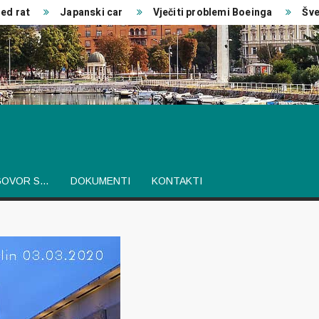
rat
Japanski car
Vječiti problemi Boeinga
Švedski
GOVOR S…
DOKUMENTI
KONTAKTI