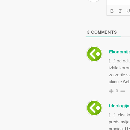
3
COMMENTS
Ekonomija
[…] od odlu
izbila koro
zatvorile 
ukinule Sc
0
Ideologija
[…] tekst k
predstavlj
granica. U 