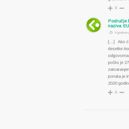
0
Područje 
naziva E
4 godine p
[…] Ako će
desetke ti
odgovorna 
pošto je 2
zatvaranjem
poruka je 
2020 godin
0