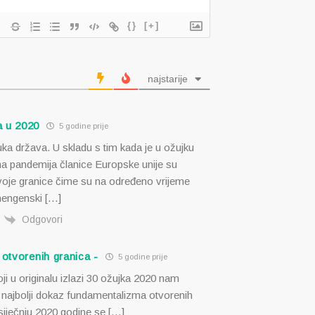
{}
[+]
najstarije
 u 2020
5 godine prije
ka država. U skladu s tim kada je u ožujku
na pandemija članice Europske unije su
svoje granice čime su na određeno vrijeme
hengenski […]
Odgovori
 otvorenih granica -
5 godine prije
oji u originalu izlazi 30 ožujka 2020 nam
a najbolji dokaz fundamentalizma otvorenih
siječnju 2020 godine se […]