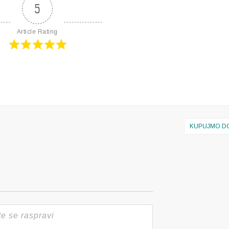
5
Article Rating
KUPUJMO D