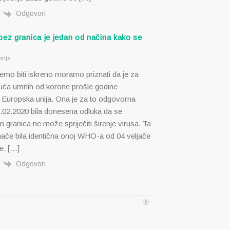
Odgovori
bez granica je jedan od načina kako se
U
rije
mo biti iskreno moramo priznati da je za
suća umrlih od korone prošle godine
Europska unija. Ona je za to odgovorna
7.02.2020 bila donesena odluka da se
 granica ne može spriječiti širenje virusa. Ta
inače bila identična onoj WHO-a od 04 veljače
e. […]
Odgovori