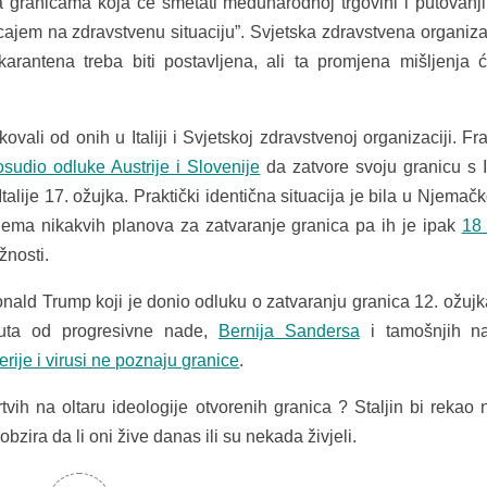
granicama koja će smetati međunarodnoj trgovini i putovanj
ajem na zdravstvenu situaciju”. Svjetska zdravstvena organiza
karantena treba biti postavljena, ali ta promjena mišljenja 
ikovali od onih u Italiji i Svjetskoj zdravstvenoj organizaciji. F
osudio odluke Austrije i Slovenije
da zatvore svoju granicu s I
lije 17. ožujka. Praktički identična situacija je bila u Njemačk
ma nikakvih planova za zatvaranje granica pa ih je ipak
18
žnosti.
nald Trump koji je donio odluku o zatvaranju granica 12. ožuj
nuta od progresivne nade,
Bernija Sandersa
i tamošnjih n
erije i virusi ne poznaju granice
.
ih na oltaru ideologije otvorenih granica ? Staljin bi rekao n
obzira da li oni žive danas ili su nekada živjeli.