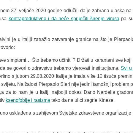
m 27. veljače 2020 godine odlučili da je zabrana ulaska na te
rusa
kontraproduktivno i da neće spriječiti širenje virusa
pa su
i je u Italiji zatražio zatvaranje granice na što je Pierpaolo
govorio:
ave simptomi… Što trebamo učiniti ? Držati u karanteni sve koji
ada se govori o zdravstvu trebamo vjerovati institucijama.
Svi u 
vršno s jutrom 29.03.2020 Italija je imala više 10 tisuća premin
 svijetu. Na žalost Pierpaolo Sieri nije jedini tamošnji problem p
a za to nam je u Italiji najbolji dokaz Dario Nardella gradon
tiv
ksenofobije i rasizma
tako da na ulici zagrle Kineze.
otpuno usklađena s zahtjevom Svjetske zdravstvene organizacij