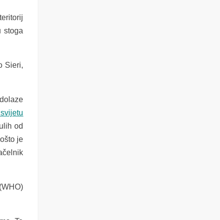
ritorij
 stoga
 Sieri,
 dolaze
svijetu
ulih od
ošto je
ačelnik
e (WHO)