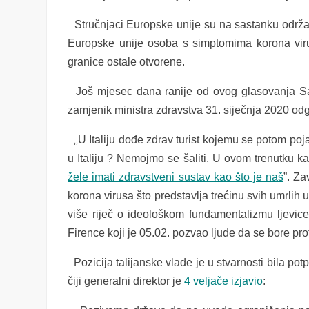
Stručnjaci Europske unije su na sastanku održano
Europske unije osoba s simptomima korona vi
granice ostale otvorene.
Još mjesec dana ranije od ovog glasovanja Salvin
zamjenik ministra zdravstva 31. siječnja 2020 od
„
U Italiju dođe zdrav turist kojemu se potom poj
u Italiju ? Nemojmo se šaliti. U ovom trenutku k
žele imati zdravstveni sustav kao što je naš
”. Za
korona virusa što predstavlja trećinu svih umrlih u
više riječ o ideološkom fundamentalizmu ljevice,
Firence koji je 05.02. pozvao ljude da se bore pro
Pozicija talijanske vlade je u stvarnosti bila p
čiji generalni direktor je
4 veljače izjavio
: