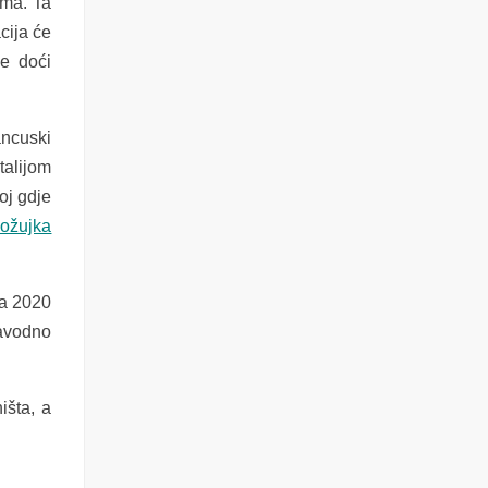
ima. Ta
cija će
će doći
rancuski
talijom
oj gdje
 ožujka
ka 2020
avodno
išta, a