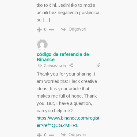
tko to čini. Jedini tko to može
učiniti bez negativnih posljedica
su […]
Odgovori
0
código de referencia de
Binance
3 mjeseci prije
Thank you for your sharing. I
am worried that I lack creative
ideas. It is your article that
makes me full of hope. Thank
you. But, I have a question,
can you help me?
https://www.binance.com/regist
er?ref=QCGZMHR6
Odgovori
0