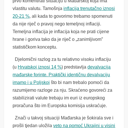
prvo komentirati situaciju u Mađarskoj koja ima
vlastitu valutu. Tamošnja
inflacija trenutačno iznosi
20-21 %
, ali kada to govorimo trebamo spomenuti
da nije riječ o pravoj nego temeljnoj inflaciji.
Temeljna inflacija je inflacija koja ne prati cijene
hrane i goriva tako da je riječ o „zanimljivom”
statističkom konceptu.
Djelomični razlog za tu relativno visoku inflaciju
(u
Hrvatskoj iznosi 14 %
) predstavlja
devalvacija
mađarske forinte. Praktički identičnu devalvaciju
imamo i u Poljskoj
što bi nam trebalo pomoći da
razumijemo razloge za nju. Skraćeno govoreći za
stabilizirati valute trebaju im euri iz europskog
proračuna što im Europska komisija uskraćuje.
Znači u takvoj situaciji Mađarska je šokirala sve i
prošli tjedan uložila
veto na pomoć Ukrajini u visini