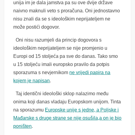
unija im je dala jamstva pa su ove dvije države
naivno maknuli veto s proračuna. Oni jednostavno
nisu znali da se s ideološkim neprijateljem ne
može postići dogovor.
Oni nisu razumjeli da princip dogovora s
ideološkim neprijateljem se nije promjenio u
Europi od 15 stoljeća pa sve do danas. Tako smo
u 15 stoljeću imali europsko pravilo da potpis
sporazuma s nevjernikom
ne vrijedi papi
r
a na
kojem je napisan
.
Taj identični ideološki sklop nalazimo među
onima koji danas vladaju Europskom unijom. Tinta
na sporazumu
Europske unije s jedne, a Poljske i
Mađarske s druge strane se nije osušila,a on je bio
poništen
.