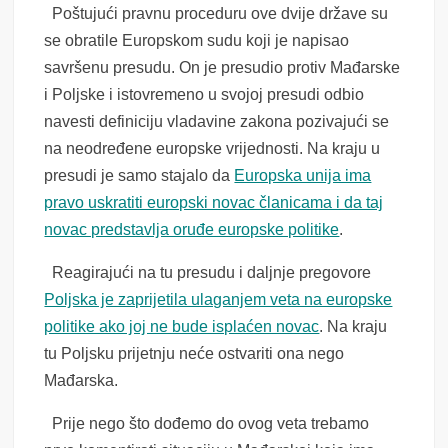
Poštujući pravnu proceduru ove dvije države su
se obratile Europskom sudu koji je napisao
savršenu presudu. On je presudio protiv Mađarske
i Poljske i istovremeno u svojoj presudi odbio
navesti definiciju vladavine zakona pozivajući se
na neodređene europske vrijednosti. Na kraju u
presudi je samo stajalo da
Europska unija ima
pravo uskratiti europski novac članicama i da taj
novac predstavlja oruđe europske politike
.
Reagirajući na tu presudu i daljnje pregovore
Poljska je zaprijetila ulaganjem veta na europske
politike ako joj ne bude isplaćen novac
. Na kraju
tu Poljsku prijetnju neće ostvariti ona nego
Mađarska.
Prije nego što dođemo do ovog veta trebamo