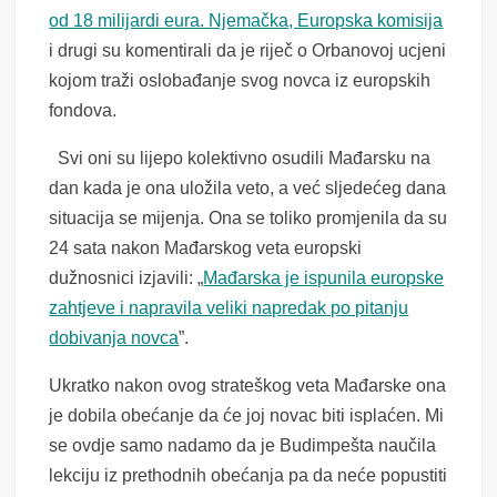
od 18 milijardi eura. Njemačka, Europska komisija
i drugi su komentirali da je riječ o Orbanovoj ucjeni
kojom traži oslobađanje svog novca iz europskih
fondova.
Svi oni su lijepo kolektivno osudili Mađarsku na
dan kada je ona uložila veto, a već sljedećeg dana
situacija se mijenja. Ona se toliko promjenila da su
24 sata nakon Mađarskog veta europski
dužnosnici izjavili: „
Mađarska je ispunila europske
zahtjeve i napravila veliki napredak po pitanju
dobivanja novca
”.
Ukratko nakon ovog strateškog veta Mađarske ona
je dobila obećanje da će joj novac biti isplaćen. Mi
se ovdje samo nadamo da je Budimpešta naučila
lekciju iz prethodnih obećanja pa da neće popustiti