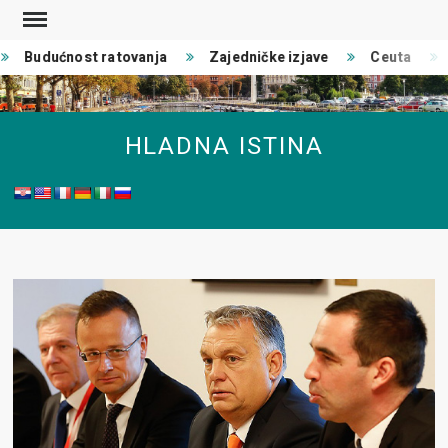
Skip
to
Budućnost ratovanja
Zajedničke izjave
Ceuta
content
HLADNA ISTINA