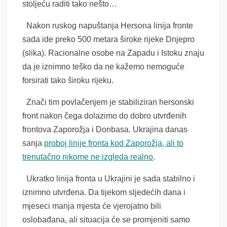
stoljeću raditi tako nešto…
Nakon ruskog napuštanja Hersona linija fronte
sada ide preko 500 metara široke rijeke Dnjepro
(slika). Racionalne osobe na Zapadu i Istoku znaju
da je iznimno teško da ne kažemo nemoguće
forsirati tako široku rijeku.
Znači tim povlačenjem je stabiliziran hersonski
front nakon čega dolazimo do dobro utvrđenih
frontova Zaporožja i Donbasa. Ukrajina danas
sanja
proboj linije fronta kod Zaporožja, ali to
trenutačno nikome ne izgleda realno
.
Ukratko linija fronta u Ukrajini je sada stabilno i
iznimno utvrđena. Da tijekom sljedećih dana i
mjeseci manja mjesta će vjerojatno bili
oslobađana, ali situacija će se promjeniti samo