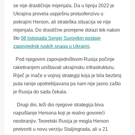
se nije drastičnije mijenjala. Da u lipnju 2022 je
Ukrajina provela uspješnu protuofenzivu u
pokrajini Herson, ali strateška situacija se nije
mijenjala. Do drastične promjene dolazi tek nakon
što
08 listopada Sergej Surovikin postaje
zapovjednik ruskih snaga u Ukrajini
.
Pod njegovim zapovjedništvom Rusija počinje
raketiranjem uništavati ukrajinsku infrastrukturu.
Riječ je inače o vojnoj strategiji koja je bila bezbroj
puta ranije upotrebljavana pa nam nije jasno zašto
je Rusija do sada čekala.
Drugi dio, teži dio njegove strategija biva
napuštanje Hersona koji je realno govoreći
neobranjiv. Teoretski Rusija je mogla Herson
pretvoriti u novu verziju Staljingrada, ali u 21