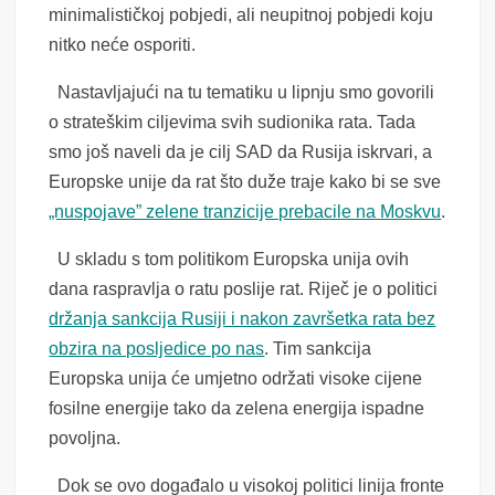
minimalističkoj pobjedi, ali neupitnoj pobjedi koju
nitko neće osporiti.
Nastavljajući na tu tematiku u lipnju smo govorili
o strateškim ciljevima svih sudionika rata. Tada
smo još naveli da je cilj SAD da Rusija iskrvari, a
Europske unije da rat što duže traje kako bi se sve
„nuspojave” zelene tranzicije prebacile na Moskvu
.
U skladu s tom politikom Europska unija ovih
dana raspravlja o ratu poslije rat. Riječ je o politici
držanja sankcija Rusiji i nakon završetka rata bez
obzira na posljedice po nas
. Tim sankcija
Europska unija će umjetno održati visoke cijene
fosilne energije tako da zelena energija ispadne
povoljna.
Dok se ovo događalo u visokoj politici linija fronte