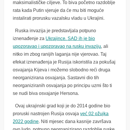
maksimalističke ciljeve. To biva početno razdoblje
rata kada Putin vjeruje da će mu biti moguće
instalirati prorusku vazalsku vladu u Ukrajini.
Ruska invazija je predstavljala potpuno
iznenađenje za
Ukrajince. SAD ih je bio
upozoravao i upozoravao na rusku invaziju
, ali
nitko im zbog ranijih laganja nije vjerovao. T
aj
efekat iznenađenja je Rusija iskoristila za pokušaj
osvajanja Kijeva i možemo slobodno reći druga
neorganizirana osvajanja. Sastavni dio tih
neorganiziranih osvajanja po principu uzmi što ti
se nudi biva osvajanje Hersona.
Ovaj ukrajinski grad koji je do 2014 godine bio
proruski nastrojen Rusija osvaja
već 02 ožujka
2022 godine
. Niti mjesec dana kasnije završava
ovo ludo, potpuno neorganizirano razdoblje ruske