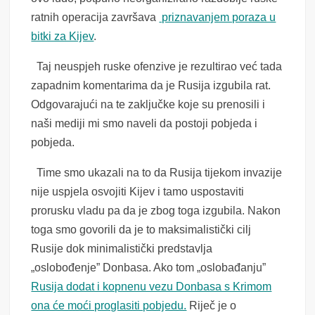
ratnih operacija završava
priznavanjem poraza u
bitki za Kijev
.
Taj neuspjeh ruske ofenzive je rezultirao već tada
zapadnim komentarima da je Rusija izgubila rat.
Odgovarajući na te zaključke koje su prenosili i
naši mediji mi smo naveli da postoji pobjeda i
pobjeda.
Time smo ukazali na to da Rusija tijekom invazije
nije uspjela osvojiti Kijev i tamo uspostaviti
prorusku vladu pa da je zbog toga izgubila. Nakon
toga smo govorili da je to maksimalistički cilj
Rusije dok minimalistički predstavlja
„oslobođenje” Donbasa. Ako tom „oslobađanju”
Rusija dodat i kopnenu vezu Donbasa s Krimom
ona će moći proglasiti pobjedu.
Riječ je o