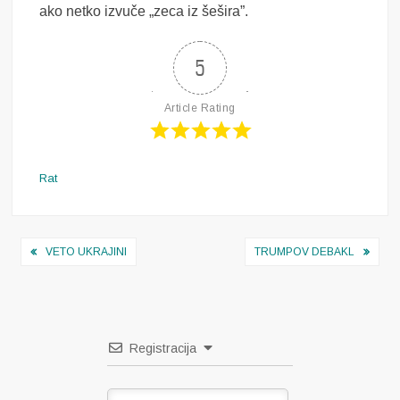
ako netko izvuče „zeca iz šešira”.
5
Article Rating
Rat
Navigacija
VETO UKRAJINI
TRUMPOV DEBAKL
objava
Registracija