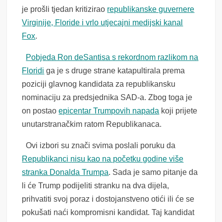
je prošli tjedan kritizirao
republikanske guvernere
Virginije, Floride i vrlo utjecajni medijski kanal
Fox
.
Pobjeda Ron deSantisa s rekordnom razlikom na
Floridi
ga je s druge strane katapultirala prema
poziciji glavnog kandidata za republikansku
nominaciju za predsjednika SAD-a. Zbog toga je
on postao
epicentar Trumpovih napada
koji prijete
unutarstranačkim ratom Republikanaca.
Ovi izbori su znači svima poslali poruku da
Republikanci nisu kao na početku godine više
stranka Donalda Trumpa
. Sada je samo pitanje da
li će Trump podijeliti stranku na dva dijela,
prihvatiti svoj poraz i dostojanstveno otići ili će se
pokušati naći kompromisni kandidat. Taj kandidat