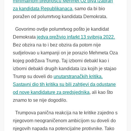
minimalnom prednošću Mehmet Oz biva izabran
za kandidata Republikanaca,
samo da bi bio
poražen od polumrtvog kandidata Demokrata.
Govorimo ovdje polumrtvog pošto je kandidat
Demokrata
jedva preživio infarkt 13 svibnja 2022.
Bez obzira na to i bez obzira da potom nije
sudjelovao u kampanji on je porazio Mehmeta Oza
kojeg podržava Trump. Taj izborni debakl kao i
izborni debakli drugih kandidata iza kojih je stajao
Trump su doveli do
unutarstranačkih kritika.
Sastavni dio tih kritika su bili zahtjevi da odustane
od nove kandidature za predsjednika
, ali kao što
znamo to se nije dogodilo.
Trumpova panična reakcija na te kritike zajedno s
njegovom neograničenom ambicijom su doveli do
njegovih napada na potencijalne protivnike. Tako