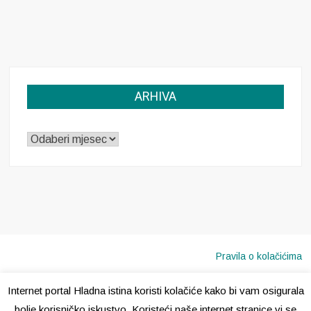
ARHIVA
ARHIVA
Pravila o kolačićima
Internet portal Hladna istina koristi kolačiće kako bi vam osigurala
Copyright © 2020 · Sva prava pridržana ·
Hladna Istina
bolje korisničko iskustvo. Koristeći naše internet stranice vi se