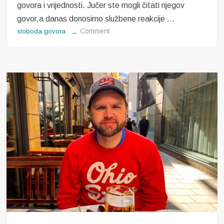
govora i vrijednosti. Jučer ste mogli čitati njegov
govor,a danas donosimo službene reakcije …
on
Comment
sloboda govora
Reakcije
na
govor