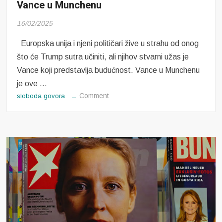
Vance u Munchenu
16/02/2025
Europska unija i njeni političari žive u strahu od onog
što će Trump sutra učiniti, ali njihov stvarni užas je
Vance koji predstavlja budućnost. Vance u Munchenu
je ove …
on
Comment
sloboda govora
Vance
u
Munchenu