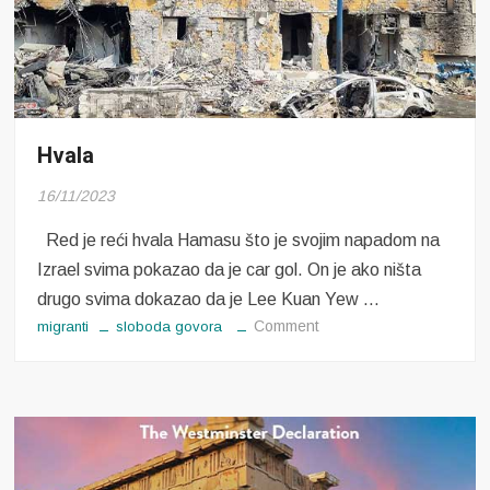
Hvala
16/11/2023
Red je reći hvala Hamasu što je svojim napadom na
Izrael svima pokazao da je car gol. On je ako ništa
drugo svima dokazao da je Lee Kuan Yew …
on
Comment
migranti
sloboda govora
Hvala