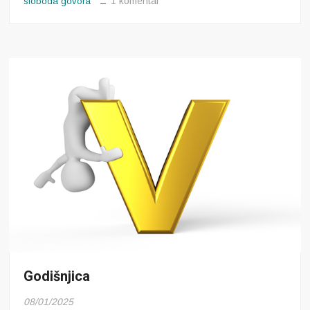
na
1 komentar
sloboda govora
Godina
slobode
govora
Godišnjica
08/01/2025