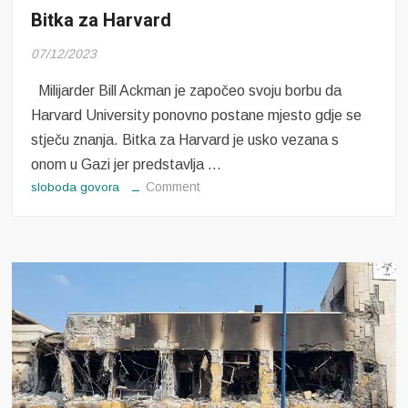
Bitka za Harvard
07/12/2023
Milijarder Bill Ackman je započeo svoju borbu da
Harvard University ponovno postane mjesto gdje se
stječu znanja. Bitka za Harvard je usko vezana s
onom u Gazi jer predstavlja …
on
Comment
sloboda govora
Bitka
za
Harvard