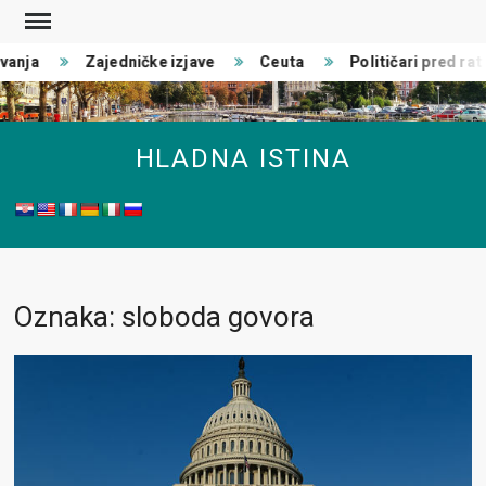
Skip
to
ja
Zajedničke izjave
Ceuta
Političari pred rat
content
HLADNA ISTINA
Oznaka: sloboda govora