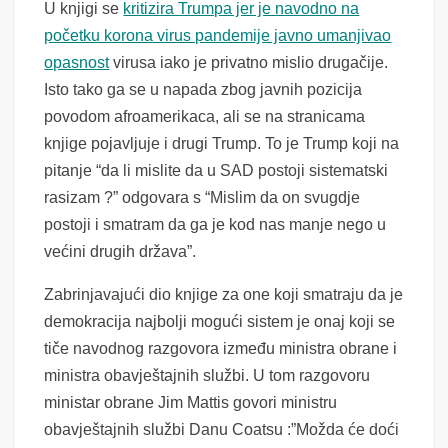
U knjigi se
kritizira Trumpa jer je navodno na
početku korona virus pandemije javno umanjivao
opasnost
virusa iako je privatno mislio drugačije.
Isto tako ga se u napada zbog javnih pozicija
povodom afroamerikaca, ali se na stranicama
knjige pojavljuje i drugi Trump. To je Trump koji na
pitanje “da li mislite da u SAD postoji sistematski
rasizam ?” odgovara s “Mislim da on svugdje
postoji i smatram da ga je kod nas manje nego u
većini drugih država”.
Zabrinjavajući dio knjige za one koji smatraju da je
demokracija najbolji mogući sistem je onaj koji se
tiče navodnog razgovora između ministra obrane i
ministra obavještajnih službi. U tom razgovoru
ministar obrane Jim Mattis govori ministru
obavještajnih službi Danu Coatsu :”Možda će doći