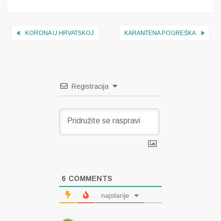
Navigacija
KORONA U HRVATSKOJ
KARANTENA POGREŠKA
objava
Registracija
6
COMMENTS
najstarije