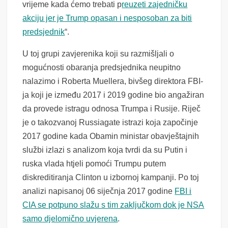
vrijeme kada ćemo trebati p
reuzeti zajedničku
akciju jer je Trump opasan i nesposoban za biti
predsjednik
“.
U toj grupi zavjerenika koji su razmišljali o
mogućnosti obaranja predsjednika neupitno
nalazimo i Roberta Muellera, bivšeg direktora FBI-
ja koji je između 2017 i 2019 godine bio angažiran
da provede istragu odnosa Trumpa i Rusije. Riječ
je o takozvanoj Russiagate istrazi koja započinje
2017 godine kada Obamin ministar obavještajnih
službi izlazi s analizom koja tvrdi da su Putin i
ruska vlada htjeli pomoći Trumpu putem
diskreditiranja Clinton u izbornoj kampanji. Po toj
analizi napisanoj 06 siječnja 2017 godine
FBI i
CIA se potpuno slažu s tim zaključkom dok je NSA
samo djelomično uvjerena
.