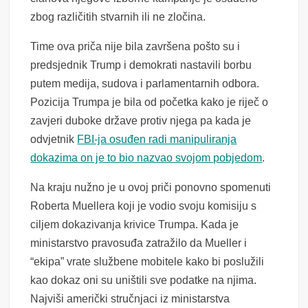
zbog različitih stvarnih ili ne zločina.
Time ova priča nije bila završena pošto su i
predsjednik Trump i demokrati nastavili borbu
putem medija, sudova i parlamentarnih odbora.
Pozicija Trumpa je bila od početka kako je riječ o
zavjeri duboke države protiv njega pa kada je
odvjetnik
FBI-ja osuđen radi manipuliranja
dokazima on je to bio nazvao svojom pobjedom
.
Na kraju nužno je u ovoj priči ponovno spomenuti
Roberta Muellera koji je vodio svoju komisiju s
ciljem dokazivanja krivice Trumpa. Kada je
ministarstvo pravosuđa zatražilo da Mueller i
“ekipa” vrate službene mobitele kako bi poslužili
kao dokaz oni su uništili sve podatke na njima.
Najviši američki stručnjaci iz ministarstva