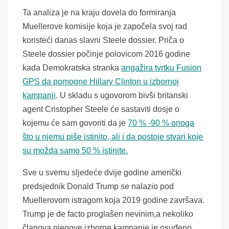
Ta analiza je na kraju dovela do formiranja
Muellerove komisije koja je započela svoj rad
koristeći danas slavni Steele dossier. Priča o
Steele dossier počinje polovicom 2016 godine
kada Demokratska stranka
angažira tvrtku Fusion
GPS da pomogne Hillary Clinton u izbornoj
kampanji
. U skladu s ugovorom bivši britanski
agent Cristopher Steele će sastaviti dosje o
kojemu će sam govoriti da je
70 % -90 % onoga
što u njemu piše istinito, ali i da postoje stvari koje
su možda samo 50 % istinite.
Sve u svemu sljedeće dvije godine američki
predsjednik Donald Trump se nalazio pod
Muellerovom istragom koja 2019 godine završava.
Trump je de facto proglašen nevinim,a nekoliko
članova njegove izborne kampanje je osuđeno