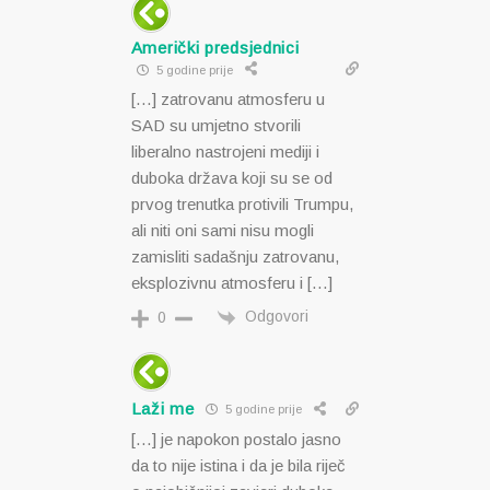
Američki predsjednici
5 godine prije
[…] zatrovanu atmosferu u
SAD su umjetno stvorili
liberalno nastrojeni mediji i
duboka država koji su se od
prvog trenutka protivili Trumpu,
ali niti oni sami nisu mogli
zamisliti sadašnju zatrovanu,
eksplozivnu atmosferu i […]
Odgovori
0
Laži me
5 godine prije
[…] je napokon postalo jasno
da to nije istina i da je bila riječ