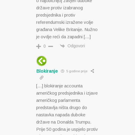
o najobičnijoj zavjeri duboke
države protiv izabranog
predsjednika i protiv
referendumski izražene volje
građana Velike Britanije. Nužno
je ovdje reći da zapadni […]
Odgovori
0
Blokiranje
5 godine prije
[…] blokiranje accounta
američkog predsjednika i izjave
američkog parlamenta
predstavlja ništa drugo do
nastavka napada duboke
države na Donalda Trumpu.
Prije 50 godina je uspjelo protiv