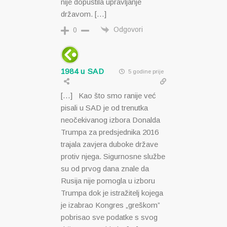
nije dopustila upravljanje
državom. […]
Odgovori
0
1984 u SAD
5 godine prije
[…] Kao što smo ranije već
pisali u SAD je od trenutka
neočekivanog izbora Donalda
Trumpa za predsjednika 2016
trajala zavjera duboke države
protiv njega. Sigurnosne službe
su od prvog dana znale da
Rusija nije pomogla u izboru
Trumpa dok je istražitelj kojega
je izabrao Kongres „greškom”
pobrisao sve podatke s svog