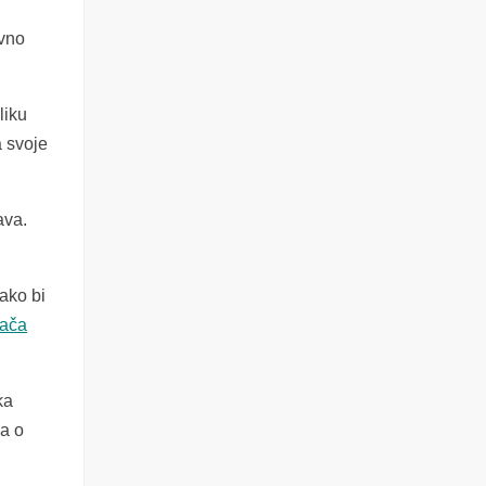
ovno
liku
a svoje
ava.
ako bi
sača
ka
ma o