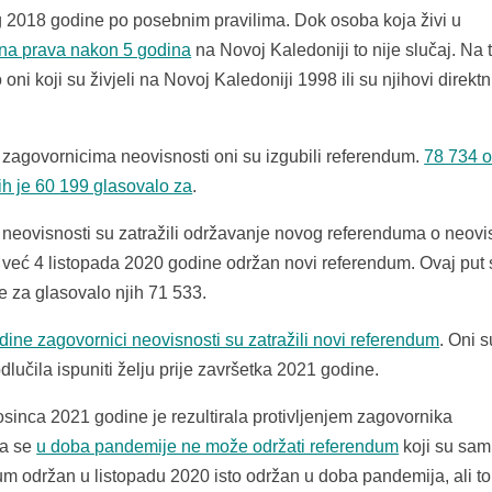
g 2018 godine po posebnim pravilima. Dok osoba koja živi u
ana prava nakon 5 godina
na Novoj Kaledoniji to nije slučaj. Na 
 koji su živjeli na Novoj Kaledoniji 1998 ili su njihovi direktn
 zagovornicima neovisnosti oni su izgubili referendum.
78 734 
ih je 60 199 glasovalo za
.
 neovisnosti su zatražili održavanje novog referenduma o neovis
je već 4 listopada 2020 godine održan novi referendum. Ovaj put
e za glasovalo njih 71 533.
dine zagovornici neovisnosti su zatražili novi referendum
. Oni s
dlučila ispuniti želju prije završetka 2021 godine.
inca 2021 godine je rezultirala protivljenjem zagovornika
da se
u doba pandemije ne može održati referendum
koji su sam
um održan u listopadu 2020 isto održan u doba pandemija, ali to 