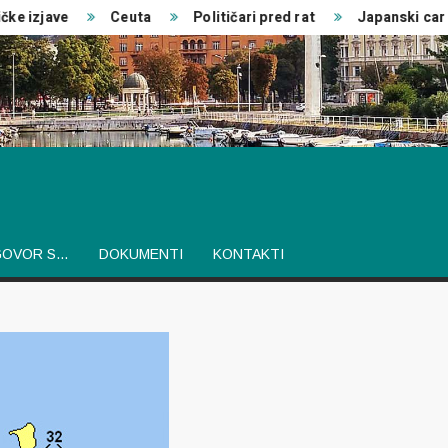
izjave
Ceuta
Političari pred rat
Japanski car
GOVOR S…
DOKUMENTI
KONTAKTI