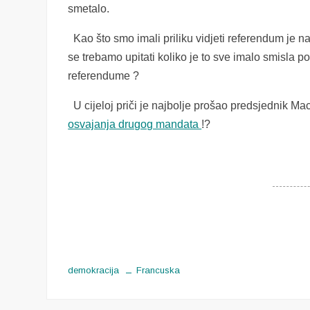
smetalo.
Kao što smo imali priliku vidjeti referendum je n
se trebamo upitati koliko je to sve imalo smisla p
referendume ?
U cijeloj priči je najbolje prošao predsjednik Ma
osvajanja drugog mandata
!?
demokracija
Francuska