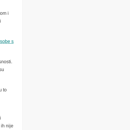
tom i
i
osobe s
nosti.
 su
u to
i
ih nije