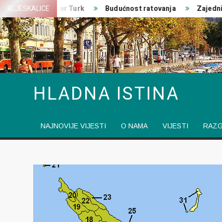
Skip
EU
BLJESKALICE
Volker Turk
Budućnost ratovanja
Zajedničke 
to
content
HLADNA ISTINA
NAJNOVIJE VIJESTI
O NAMA
VIJESTI
RAZ