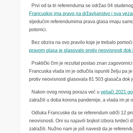
Prvi od ta tri referenduma se održao 04 studeno
Francuskoj ima pravo na državljanstvo i sva vez
sljedućim referendumima prava glasa imaju samo oni
potomci.
Bez obzira na ovo pravilo koje je trebalo pomoći
pravom glasa je glasovalo protiv neovisnosti dok 
Praktički čim je rezultat postao znan zagovornici
Francuska vlada im je odlučila ispuniti želju pa 
protiv neovisnosti glasovala 81 503 glasača dok j
Nakon ovog novog poraza već u
veljači 2021 go
zatražili u doba korona pandemije, a vlada im je o
Odluka Francuske da se referendum održi 12 pros
neovisnosti. Oni su najavili bojkot izbora tvrdeći 
zatražili. Nužno nam je još navesti da je referend