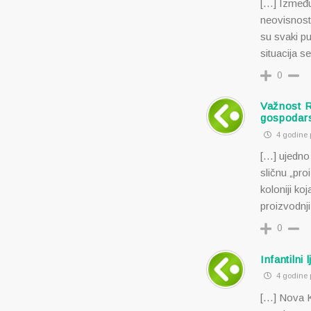
[…] Između
neovisnost
su svaki pu
situacija s
0
Važnost Ru
gospodar
4 godine p
[…] ujedno 
sličnu „pro
koloniji ko
proizvodnji 
0
Infantilni 
4 godine p
[…] Nova K