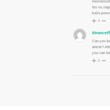
neovisnost
što su zago
traže pono
0
Binance
Can you be
article? Af
you can he
0