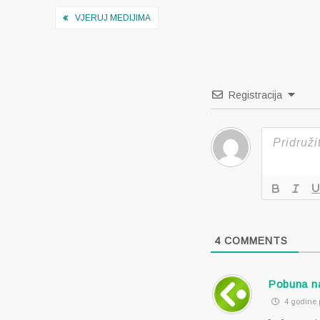
Navigacija
VJERUJ MEDIJIMA
objava
Registracija
4
COMMENTS
Pobuna na
4 godine p