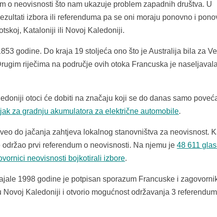
dum o neovisnosti što nam ukazuje problem zapadnih društva. U
zultati izbora ili referenduma pa se oni moraju ponovno i pon
skoj, Kataloniji ili Novoj Kaledoniji.
3 godine. Do kraja 19 stoljeća ono što je Australija bila za Ve
Drugim riječima na područje ovih otoka Francuska je naseljaval
ledoniji otoci će dobiti na značaju koji se do danas samo poveć
tojak za gradnju akumulatora za električne automobile
.
oveo do jačanja zahtjeva lokalnog stanovništva za neovisnost. K
se održao prvi referendum o neovisnosti. Na njemu je
48 611 gla
vornici neovisnosti
bojkotiral
i
izbore
.
stajale 1998 godine je potpisan sporazum Francuske i zagovorni
u Novoj Kaledoniji i otvorio mogućnost održavanja 3 referendu