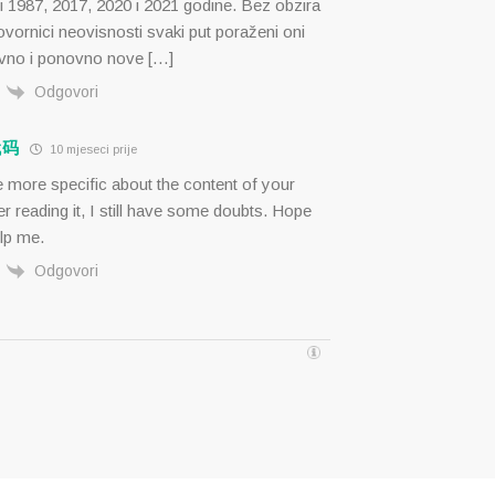
i 1987, 2017, 2020 i 2021 godine. Bez obzira
vornici neovisnosti svaki put poraženi oni
vno i ponovno nove […]
Odgovori
代码
10 mjeseci prije
 more specific about the content of your
ter reading it, I still have some doubts. Hope
lp me.
Odgovori