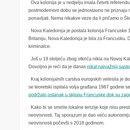
Ova kolonija je u nedjelju imala četvrti referen
postmodernom dobu se jednostavno ne priznaju re
ponavljati. Nema nikakve veze da li pričamo o Škot
Nova Kaledonija je postala kolonija Francuske 185
Britaniju, Nova Kaledonija je bila za Francusku. 
kriminalce.
Još u 19 stoljeću zbog otkrića nikla na Novoj Ka
Dovoljno je reći da je danas
nikal najvažniji sas
Kraj kolonijalnih carstva europskih velesila je d
se teoretski ispitala volja građana 1987 godine 
podržalo ostanak u sklopu Francuske dok
su zago
Kako bi se smirile lokalne tenzije koje nisu pre
neovisnosti. Taj sporazum je dao veću autonomij
neovisnosti počevši s 2018 godinom.