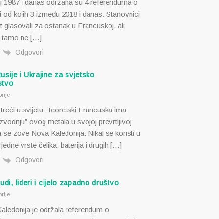
 1987 i danas održana su 4 referenduma o
i od kojih 3 između 2018 i danas. Stanovnici
t glasovali za ostanak u Francuskoj, ali
e tamo ne […]
Odgovori
sije i Ukrajine za svjetsko
stvo
rije
treći u svijetu. Teoretski Francuska ima
izvodnju” ovog metala u svojoj prevrtljivoj
ja se zove Nova Kaledonija. Nikal se koristi u
jedne vrste čelika, baterija i drugih […]
Odgovori
ljudi, lideri i cijelo zapadno društvo
rije
aledonija je održala referendum o