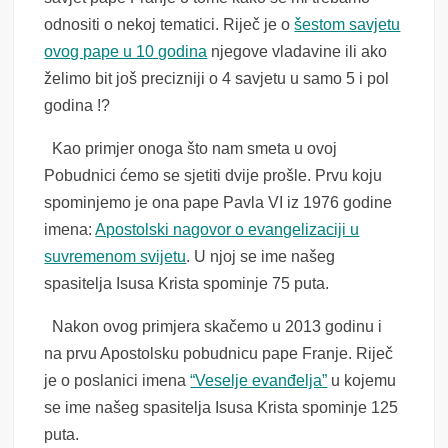
odnositi o nekoj tematici. Riječ je o
šestom savjetu
ovog pape u 10 godina
njegove vladavine ili ako
želimo bit još precizniji o 4 savjetu u samo 5 i pol
godina !?
Kao primjer onoga što nam smeta u ovoj
Pobudnici ćemo se sjetiti dvije prošle. Prvu koju
spominjemo je ona pape Pavla VI iz 1976 godine
imena:
Apostolski nagovor o evangelizaciji u
suvremenom svijetu
. U njoj se ime našeg
spasitelja Isusa Krista spominje 75 puta.
Nakon ovog primjera skačemo u 2013 godinu i
na prvu Apostolsku pobudnicu pape Franje. Riječ
je o poslanici imena
“Veselje evanđelja”
u kojemu
se ime našeg spasitelja Isusa Krista spominje 125
puta.