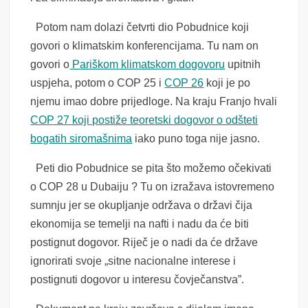
Potom nam dolazi četvrti dio Pobudnice koji
govori o klimatskim konferencijama. Tu nam on
govori o
Pariškom klimatskom dogovoru
upitnih
uspjeha, potom o COP 25 i
COP 26
koji je po
njemu imao dobre prijedloge. Na kraju Franjo hvali
COP 27 koji postiže teoretski dogovor o odšteti
bogatih siromašnima
iako puno toga nije jasno.
Peti dio Pobudnice se pita što možemo očekivati
o COP 28 u Dubaiju ? Tu on izražava istovremeno
sumnju jer se okupljanje održava o državi čija
ekonomija se temelji na nafti i nadu da će biti
postignut dogovor. Riječ je o nadi da će države
ignorirati svoje „sitne nacionalne interese i
postignuti dogovor u interesu čovječanstva”.