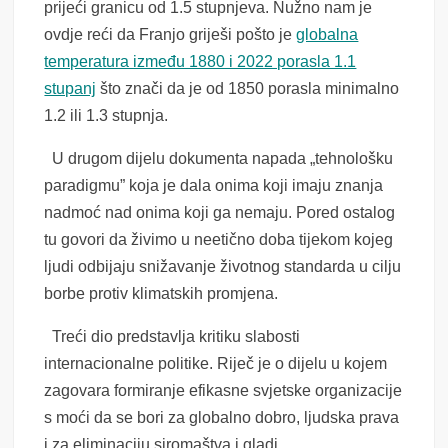
prijeći granicu od 1.5 stupnjeva. Nužno nam je
ovdje reći da Franjo griješi pošto je
globalna
temperatura između 1880 i 2022 porasla 1.1
stupanj
što znači da je od 1850 porasla minimalno
1.2 ili 1.3 stupnja.
U drugom dijelu dokumenta napada „tehnološku
paradigmu” koja je dala onima koji imaju znanja
nadmoć nad onima koji ga nemaju. Pored ostalog
tu govori da živimo u neetično doba tijekom kojeg
ljudi odbijaju snižavanje životnog standarda u cilju
borbe protiv klimatskih promjena.
Treći dio predstavlja kritiku slabosti
internacionalne politike. Riječ je o dijelu u kojem
zagovara formiranje efikasne svjetske organizacije
s moći da se bori za globalno dobro, ljudska prava
i za eliminaciju siromaštva i gladi.