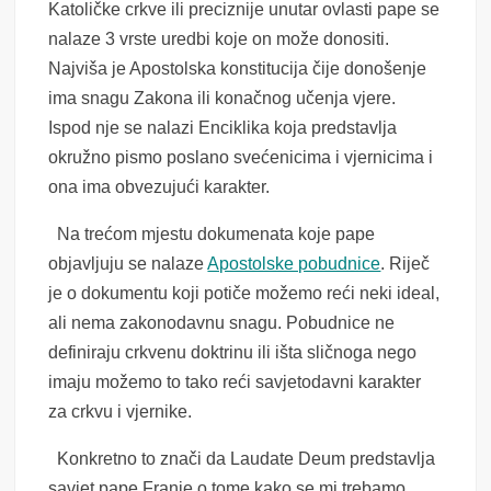
Katoličke crkve ili preciznije unutar ovlasti pape se
nalaze 3 vrste uredbi koje on može donositi.
Najviša je Apostolska konstitucija čije donošenje
ima snagu Zakona ili konačnog učenja vjere.
Ispod nje se nalazi Enciklika koja predstavlja
okružno pismo poslano svećenicima i vjernicima i
ona ima obvezujući karakter.
Na trećom mjestu dokumenata koje pape
objavljuju se nalaze
Apostolske pobudnice
. Riječ
je o dokumentu koji potiče možemo reći neki ideal,
ali nema zakonodavnu snagu. Pobudnice ne
definiraju crkvenu doktrinu ili išta sličnoga nego
imaju možemo to tako reći savjetodavni karakter
za crkvu i vjernike.
Konkretno to znači da Laudate Deum predstavlja
savjet pape Franje o tome kako se mi trebamo