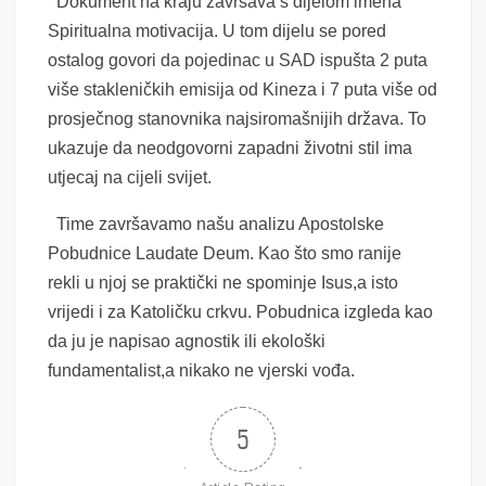
Dokument na kraju završava s dijelom imena
Spiritualna motivacija. U tom dijelu se pored
ostalog govori da pojedinac u SAD ispušta 2 puta
više stakleničkih emisija od Kineza i 7 puta više od
prosječnog stanovnika najsiromašnijih država. To
ukazuje da neodgovorni zapadni životni stil ima
utjecaj na cijeli svijet.
Time završavamo našu analizu Apostolske
Pobudnice Laudate Deum. Kao što smo ranije
rekli u njoj se praktički ne spominje Isus,a isto
vrijedi i za Katoličku crkvu. Pobudnica izgleda kao
da ju je napisao agnostik ili ekološki
fundamentalist,a nikako ne vjerski vođa.
5