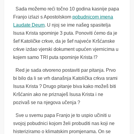
Sada možemo reći točno 10 godina kasnije papa
Franjo izlazi s Apostolskom
pobudnicom imena
Laudate Deum
. U njoj se ime našeg spasitelja
Isusa Krista spominje 3 puta. Ponoviti ćemo da je
šef Katoličke crkve, da je šef najveće Kršćanske
crkve izdao vjerski dokument upućen vjernicima u
kojem samo TRI puta spominje Krista !?
Red je sada otvoreno postaviti par pitanja. Prvo
bi bilo da li se vrh današnja Katolička crkva srami
Isusa Krista ? Drugo pitanje biva kako možeš biti
Kršćanin ako ne priznaješ Isusa Krista i ne
pozivaš se na njegova učenja ?
Sve u svemu papa Franjo je to uspio učiniti u
svojoj pobudnici kojom želi probuditi nas koji ne
histeriziramo o klimatskim promjenama. On se