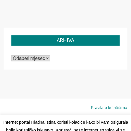
ARHIVA
ARHIVA
Pravila o kolačićima
Internet portal Hladna istina koristi kolačiće kako bi vam osigurala
Copyright © 2020 · Sva prava pridržana ·
Hladna Istina
bolje korisničko iskustvo. Koristeći naše internet stranice vi se