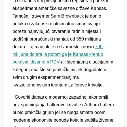
U skladu s tim prisiljeni smo registrirati porezni
eksperiment američke savezne države Kansas.
Tamošnji guverner
Sam Brownback
je donio
odluku o zakonski maksimalno smanjivanju
poreza najavljujući otvaranje radnih mjesta i
godišnji proračunski manjak od 350 milijuna
dolara. Taj manjak je u stvarnosti iznosio
700
milijuna dolara, a potom ga je Kansas krenuo
pokrivati dizanjem PDV
-a i štednjama u socijalnim
kategorijama što se praktički uvijek događalo u
svim drugim eksperimentiranjima
kvaziekonomskom teorijom Lafferove krivulje.
Govoriti danas o modernoj zapadnoj ekonomiji
bez spominjanja Lafferove krivulje i Arthura Laffera
bi bio praktički grijeh jer se njega smatra ocem
moderne ekonomije ponude koja je srušila životne