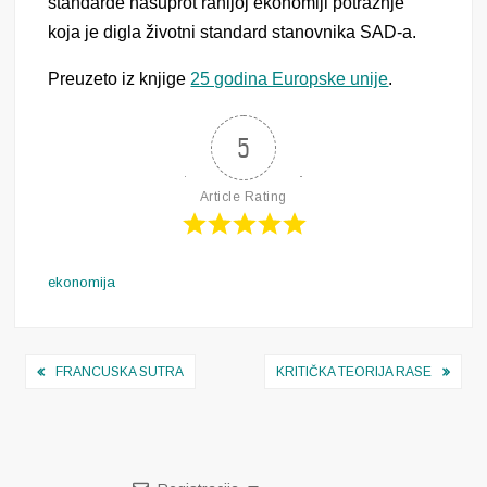
standarde nasuprot ranijoj ekonomiji potražnje
koja je digla životni standard stanovnika SAD-a.
Preuzeto iz knjige
25 godina Europske unije
.
5
Article Rating
ekonomija
Navigacija
FRANCUSKA SUTRA
KRITIČKA TEORIJA RASE
objava