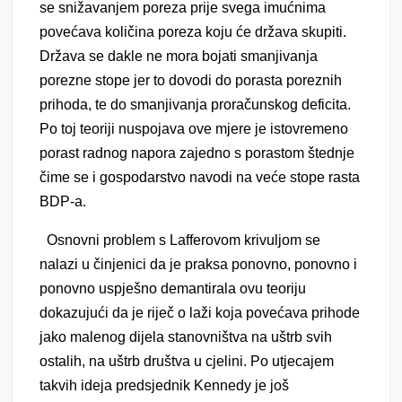
se snižavanjem poreza prije svega imućnima
povećava količina poreza koju će država skupiti.
Država se dakle ne mora bojati smanjivanja
porezne stope jer to dovodi do porasta poreznih
prihoda, te do smanjivanja proračunskog deficita.
Po toj teoriji nuspojava ove mjere je istovremeno
porast radnog napora zajedno s porastom štednje
čime se i gospodarstvo navodi na veće stope rasta
BDP-a.
Osnovni
problem s Lafferovom krivuljom se
nalazi u činjenici da je praksa ponovno, ponovno i
ponovno uspješno demantirala ovu teoriju
dokazujući da je riječ o laži koja povećava prihode
jako malenog dijela stanovništva na uštrb svih
ostalih, na uštrb društva u cjelini. Po utjecajem
takvih ideja predsjednik Kennedy je još