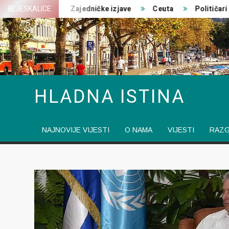
Skip
 ratovanja
BLJESKALICE
Zajedničke izjave
Ceuta
Političari pre
to
content
HLADNA ISTINA
NAJNOVIJE VIJESTI
O NAMA
VIJESTI
RAZ