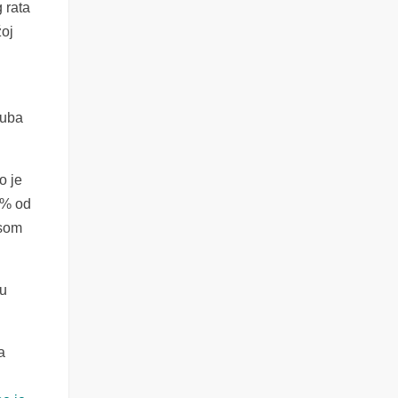
 rata
žoj
Kuba
o je
 % od
psom
 u
a