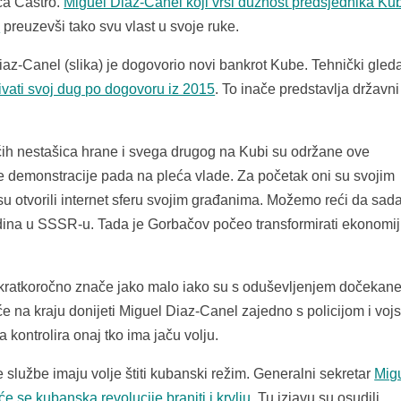
ća Castro.
M
i
guel Diaz-Canel koji vrši dužnost predsjednika Ku
e
preuzevši tako svu vlast u svoje ruke.
z-Canel (slika) je dogovorio novi bankrot Kube. Tehnički gleda
ivati svoj dug po dogovoru iz 2015
. To inače predstavlja državni
ih nestašica hrane i svega drugog na Kubi su održane ove
ve demonstracije pada na pleća vlade. Za početak oni su svojim
su otvorili internet sferu svojim građanima. Možemo reći da sad
dina u SSSR-u. Tada je Gorbačov počeo transformirati ekonomij
kratkoročno znače jako malo iako su s oduševljenjem dočekan
 na kraju donijeti Miguel Diaz-Canel zajedno s policijom i voj
 kontrolira onaj tko ima jaču volju.
 službe imaju volje štiti kubanski režim. Generalni sekretar
Mig
 se kubanska revolucije braniti i krvlju
. Tu izjavu su osudili