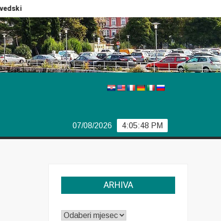
ski izbori
Izvještaj Europola
Previše demokracije
07/08/2026
4:05:49 PM
ARHIVA
ARHIVA