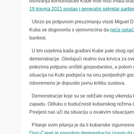
osnivanja komunističke Kube više nisu imala bra
19 travnja 2021 postao i generalni sekretar partij
Ubrzo po potpunom preuzimanju vlasti Miguel Dia
Kuba se dogovorila s vjerovnicima da
neće oplać
bankrot.
U tim uvjetima kada građani Kube pate zbog opć
demonstracije. Gledajući realno sva krivica za o
potezima potpuno uništili gospodarstvo, a potom 
situacija na Kubi podsjeća na onu posljednjih go
istovremeno je dopustio javnu kritiku sustava.
Demonstracije koje su se održale ovog vikenda 
zapadu. Odluku o budućnosti kubanskog režima će
Povijest nas uči da situaciju u ovakvim situacijama
Pitanje svim pitanja je da li kubanske sigurnosne
Diaz-Canel je povodom demonstracija izjavio da će