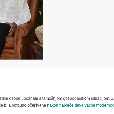
adile osobe upoznate s tamošnjom gospodarskom situacijom. 
 je bila potpuno očekivana
nakon najveće devalvacije modernog