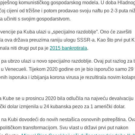
uspješnog komunističkog gospodarskog modela. U doba Hladnog
 cijeni od tržišne i potom prodavao svoju naftu po 2-3 puta ni
ta učiniti s svojim gospodarstvom.
cije pa Kuba ulazi u „specijalno razdoblje”. Ono će završiti
 ova država preuzima raniju ulogu SSSR-a. Kao što prvi put 
znala niti drugi put pa je
2015 bankrotirala
.
pa ubrzo ulazi u novo specijalno razdoblje. Ovaj put razlog za t
u Venecueli. Tijekom 2020 godine on je bio isporučio samo 29
enih isporuka i izbijanja korona virusa je rezultirala novim kola
ube se u prosincu 2020 bila odlučila na najveću devalvaciju
ički dolar izmjenila u 24 kubanska pezo za 1 američki dolar.
 na Kubi dovodeći do novih nestašica osnovnih potrepština. Ov
političkom transformacijom. Svu vlast u državi prvi put nakon