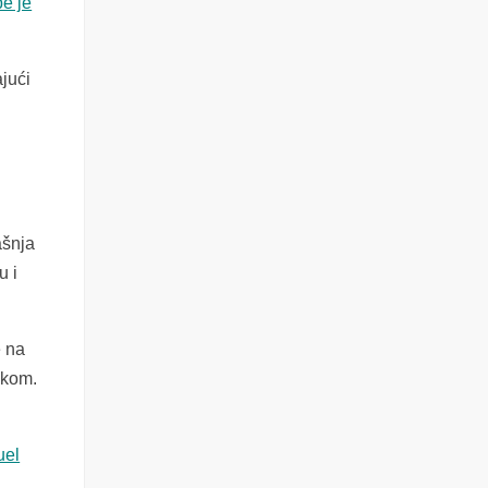
be je
jući
ašnja
u i
e na
skom.
uel