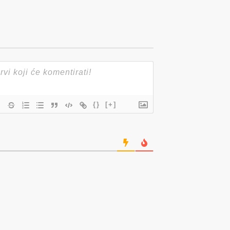
{}
[+]