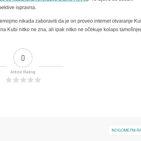
pektive ispravna.
 Nemojmo nikada zaboraviti da je on proveo internet otvaranje Ku
 na Kubi nitko ne zna, ali ipak nitko ne očekuje kolaps tamošnje
0
Article Rating
NOGOMETNI R