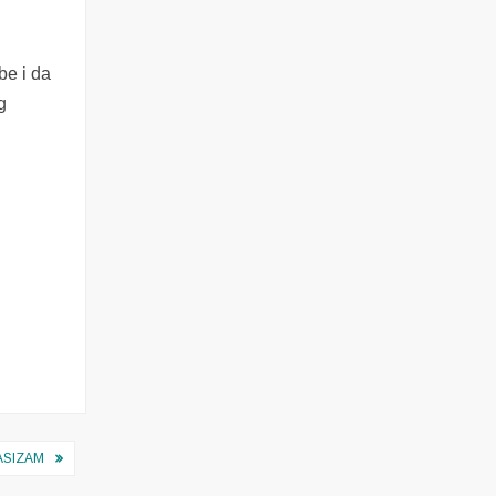
be i da
g
ASIZAM