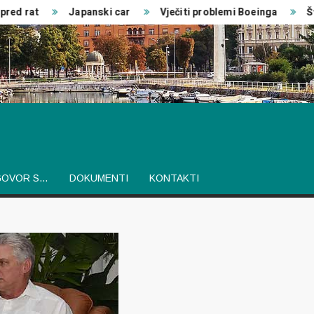
d rat
Japanski car
Vječiti problemi Boeinga
Šved
GOVOR S…
DOKUMENTI
KONTAKTI