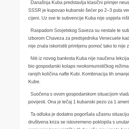
Današnja Kuba predstavlja klasični primjer ne
SSSR je kupovao kubanski šećer po 2–3 puta većoj
cijeni. Uz sve te subvencije Kuba nije uspjela niš
Raspadom Sovjetskog Saveza su nestale te subven
izborom Chaveza za predsjednika Venecuele kada
nije znala iskoristiti primljenu pomoć tako to nije 
Niti iz novog bankrota Kuba nije naučena lekcija 
bio gospodarski kolaps neokomunističkog režima 
ranijih količina nafte Kubi. Kombinacija tih smanj
Kube.
Suočena s ovom gospodarskom situacijom vlada K
povijesti. Ona je tečaj 1 kubanski pezo za 1 amer
Ta odluka je dodatno pogoršala užasnu situaciju
društvena kriza se istovremeno poklopila s unutar