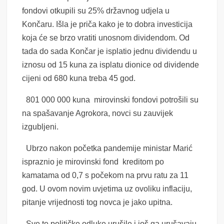
fondovi otkupili su 25% državnog udjela u
Končaru. Išla je priča kako je to dobra investicija
koja će se brzo vratiti unosnom dividendom. Od
tada do sada Končar je isplatio jednu dividendu u
iznosu od 15 kuna za isplatu dionice od dividende
cijeni od 680 kuna treba 45 god.
801 000 000 kuna mirovinski fondovi potrošili su
na spašavanje Agrokora, novci su zauvijek
izgubljeni.
Ubrzo nakon početka pandemije ministar Marić
ispraznio je mirovinski fond kreditom po
kamatama od 0,7 s počekom na prvu ratu za 11
god. U ovom novim uvjetima uz ovoliku inflaciju,
pitanje vrijednosti tog novca je jako upitna.
Sve te političke odluke urušile i još ga urušavaju