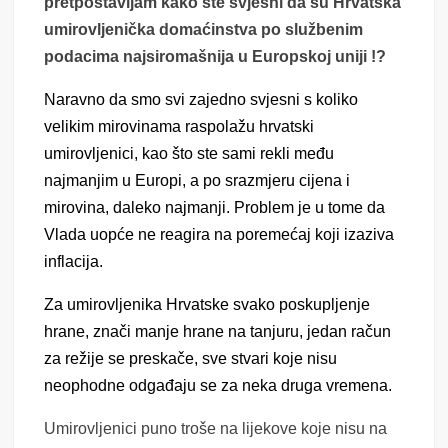
pretpostavljam kako ste svjesni da su Hrvatska
umirovljenička domaćinstva po službenim
podacima najsiromašnija u Europskoj uniji !?
Naravno da smo svi zajedno svjesni s koliko
velikim mirovinama raspolažu hrvatski
umirovljenici, kao što ste sami rekli među
najmanjim u Europi, a po srazmjeru cijena i
mirovina, daleko najmanji. Problem je u tome da
Vlada uopće ne reagira na poremećaj koji izaziva
inflacija.
Za umirovljenika Hrvatske svako poskupljenje
hrane, znači manje hrane na tanjuru, jedan račun
za režije se preskače, sve stvari koje nisu
neophodne odgađaju se za neka druga vremena.
Umirovljenici puno troše na lijekove koje nisu na