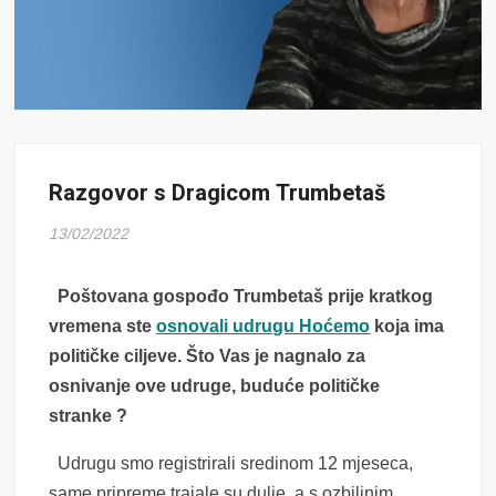
Razgovor s Dragicom Trumbetaš
13/02/2022
Poštovana gospođo Trumbetaš prije kratkog
vremena ste
osnovali udrugu Hoćemo
koja ima
političke ciljeve. Što Vas je nagnalo za
osnivanje ove udruge, buduće političke
stranke ?
Udrugu smo registrirali sredinom 12 mjeseca,
same pripreme trajale su dulje, a s ozbiljnim