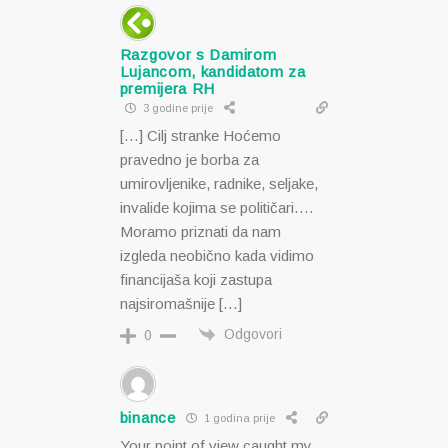
Razgovor s Damirom
Lujancom, kandidatom za
premijera RH
3 godine prije
[…] Cilj stranke Hoćemo
pravedno je borba za
umirovljenike, radnike, seljake,
invalide kojima se političari….
Moramo priznati da nam
izgleda neobično kada vidimo
financijaša koji zastupa
najsiromašnije […]
Odgovori
0
binance
1 godina prije
Your point of view caught my