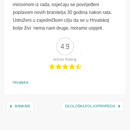
mirovinom iz rada, osjećaju se povrijeđeni
poplavom novih branitelja 30 godina nakon rata.
Udruženi u zajedničkom cilju da se u Hrvatskoj
bolje živi nema nam druge, moramo uspjeti.
4.9
Article Rating
Hrvatska
Navigacija
BANKARI
EKOLOŠKA POLJOPRIVREDA
objava