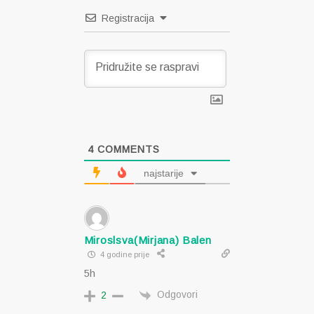
Registracija
4
COMMENTS
najstarije
Miroslsva(Mirjana) Balen
4 godine prije
5h
Odgovori
2