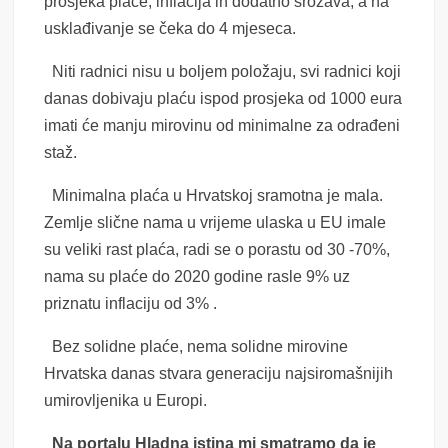
prosjeka plaće, inflacija ih dodatno srozava, a na
usklađivanje se čeka do 4 mjeseca.
Niti radnici nisu u boljem položaju, svi radnici koji
danas dobivaju plaću ispod prosjeka od 1000 eura
imati će manju mirovinu od minimalne za odrađeni
staž.
Minimalna plaća u Hrvatskoj sramotna je mala.
Zemlje slične nama u vrijeme ulaska u EU imale
su veliki rast plaća, radi se o porastu od 30 -70%,
nama su plaće do 2020 godine rasle 9% uz
priznatu inflaciju od 3% .
Bez solidne plaće, nema solidne mirovine
Hrvatska danas stvara generaciju najsiromašnijih
umirovljenika u Europi.
Na portalu Hladna istina mi smatramo da je