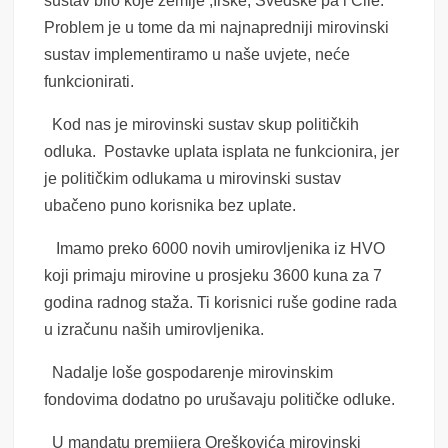
sustav bilo koje zemlje ,Irske, Švedske pa i Čile.
Problem je u tome da mi najnapredniji mirovinski
sustav implementiramo u naše uvjete, neće
funkcionirati.
Kod nas je mirovinski sustav skup političkih
odluka. Postavke uplata isplata ne funkcionira, jer
je političkim odlukama u mirovinski sustav
ubačeno puno korisnika bez uplate.
Imamo preko 6000 novih umirovljenika iz HVO
koji primaju mirovine u prosjeku 3600 kuna za 7
godina radnog staža. Ti korisnici ruše godine rada
u izračunu naših umirovljenika.
Nadalje loše gospodarenje mirovinskim
fondovima dodatno po urušavaju političke odluke.
U mandatu premijera Oreškovića mirovinski