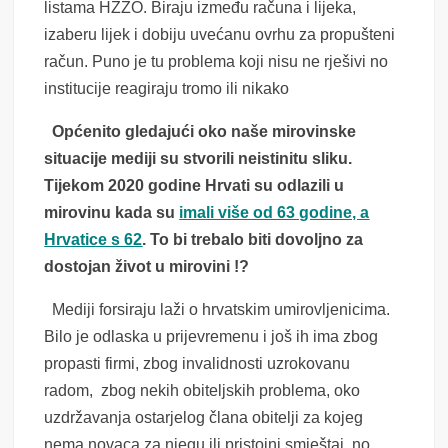
listama HZZO. Biraju između računa i lijeka,
izaberu lijek i dobiju uvećanu ovrhu za propušteni
račun. Puno je tu problema koji nisu ne rješivi no
institucije reagiraju tromo ili nikako
Općenito gledajući oko naše mirovinske
situacije mediji su stvorili neistinitu sliku.
Tijekom 2020 godine Hrvati su odlazili u
mirovinu kada su
imali više od 63 godine, a
Hrvatice s 62
. To bi trebalo biti dovoljno za
dostojan život u mirovini !?
Mediji forsiraju laži o hrvatskim umirovljenicima.
Bilo je odlaska u prijevremenu i još ih ima zbog
propasti firmi, zbog invalidnosti uzrokovanu
radom, zbog nekih obiteljskih problema, oko
uzdržavanja ostarjelog člana obitelji za kojeg
nema novaca za njegu ili pristojni smještaj, no