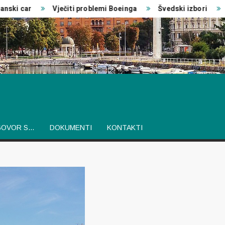
i car
Vječiti problemi Boeinga
Švedski izbori
Izv
GOVOR S…
DOKUMENTI
KONTAKTI