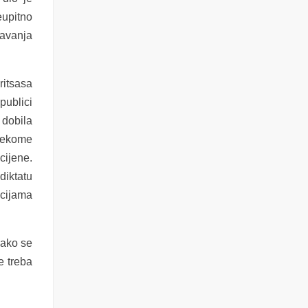
upitno
javanja
ritsasa
publici
 dobila
 nekome
 cijene
.
diktatu
acijama
Kako se
e treba