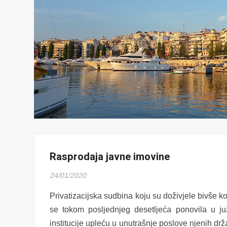
Rasprodaja javne imovine
24/01/2020
Privatizacijska sudbina koju su doživjele bivše k
se tokom posljednjeg desetljeća ponovila u j
institucije upleću u unutrašnje poslove njenih dr