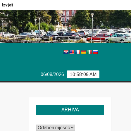
ještaj Europola
Previše demokracije
Sporazum iz Bjor
06/08/2026
10:58:10 AM
ARHIVA
ARHIVA