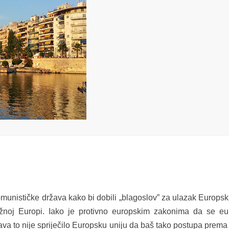
omunističke država kako bi dobili „blagoslov” za ulazak Europsk
užnoj Europi. Iako je protivno europskim zakonima da se e
žava to nije spriječilo Europsku uniju da baš tako postupa prema