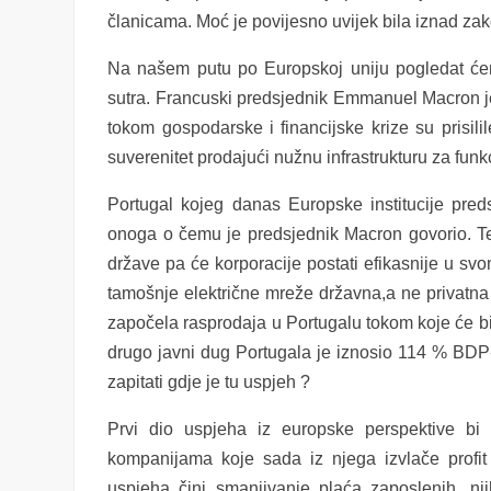
članicama. Moć je povijesno uvijek bila iznad zak
Na našem putu po Europskoj uniju pogledat ćemo
sutra. Francuski predsjednik Emmanuel Macron je
tokom gospodarske i financijske krize su prisili
suverenitet prodajući nužnu infrastrukturu za funk
Portugal kojeg danas Europske institucije pred
onoga o čemu je predsjednik Macron govorio. Te 
države pa će korporacije postati efikasnije u sv
tamošnje električne mreže državna,a ne privatna 
započela rasprodaja u Portugalu tokom koje će biti
drugo javni dug Portugala je iznosio 114 % BD
zapitati gdje je tu uspjeh ?
Prvi dio uspjeha iz europske perspektive bi b
kompanijama koje sada iz njega izvlače profit 
uspjeha čini smanjivanje plaća zaposlenih, nj