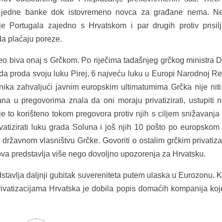
o jedne banke dok istovremeno novca za građane nema. Ne
nje Portugala zajedno s Hrvatskom i par drugih protiv prisil
da plaćaju poreze.
eo biva onaj s Grčkom. Po riječima tadašnjeg grčkog ministra D
da proda svoju luku Pirej, 6 najveću luku u Europi
Narodnoj Re
nika zahvaljući javnim europskim ultimatumima Grčka nije niti
rana u pregovorima znala da oni moraju privatizirati, ustupiti
je to korišteno tokom pregovora protiv njih
s ciljem snižavanja
ivatizirati luku grada Soluna i još njih 10 pošto po europskom 
 u državnom vlasništvu Grčke.
Govoriti o ostalim grčkim privatiz
 ova
predstavlja
više nego dovoljno upozorenja za Hrvatsku.
tavlja daljnji gubitak suvereniteta putem ulaska u Eurozonu. 
rivatizacijama Hrvatska je dobila popis domaćih kompanija koj