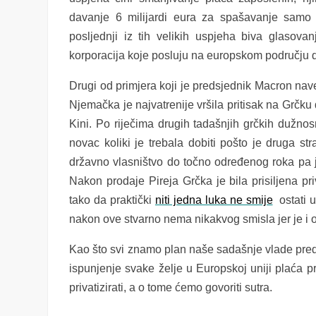
davanje 6 milijardi eura za spašavanje sam
posljednji iz tih velikih uspjeha biva glasova
korporacija koje posluju na europskom području 
Drugi od primjera koji je predsjednik Macron nav
Njemačka je najvatrenije vršil
a
pritisak na Grčku 
Kini
. Po riječima drugih tadašnjih grčkih dužnos
novac koliki je trebala dobiti pošto je druga st
državno vlasništvo do točno određenog roka
pa 
Nakon prodaje Pireja Grčka je bila prisiljena pr
tako da
praktički
niti jedna luka ne smije
ostati
nakon ove stvarno nema nikakvog smisla jer je i
Kao što svi znamo plan naše sadašnje vlade preds
ispunjenje svake želje u Europskoj uniji plaća p
privatizirati, a o tome ćemo govoriti sutra.