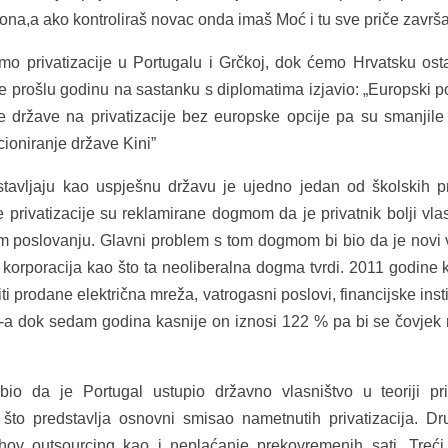
ona,a ako kontroliraš novac onda imaš Moć i tu sve priče završ
 privatizacije u Portugalu i Grčkoj, dok ćemo Hrvatsku osta
 prošlu godinu na sastanku s diplomatima izjavio: „Europski p
le države na privatizacije bez europske opcije pa su smanjile v
cioniranje države Kini”
stavljaju kao uspješnu državu je ujedno jedan od školskih p
privatizacije su reklamirane dogmom da je privatnik bolji vla
om poslovanju. Glavni problem s tom dogmom bi bio da je novi 
korporacija kao što ta neoliberalna dogma tvrdi. 2011 godine 
 prodane električna mreža, vatrogasni poslovi, financijske instit
P-a dok sedam godina kasnije on iznosi 122 % pa bi se čovje
io da je Portugal ustupio državno vlasništvo u teoriji pr
što predstavlja osnovni smisao nametnutih privatizacija. Dr
ihov outsourcing kao i neplaćanje prekovremenih sati. Treći