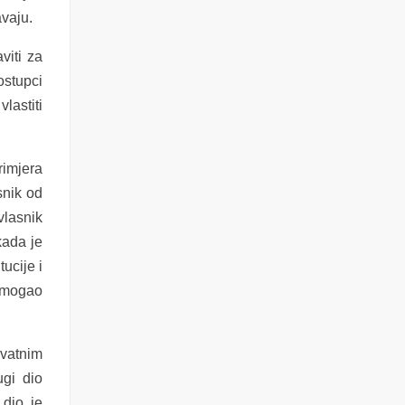
avaju.
viti za
ostupci
lastiti
rimjera
snik od
vlasnik
kada je
ucije i
k mogao
ivatnim
ugi dio
 dio je