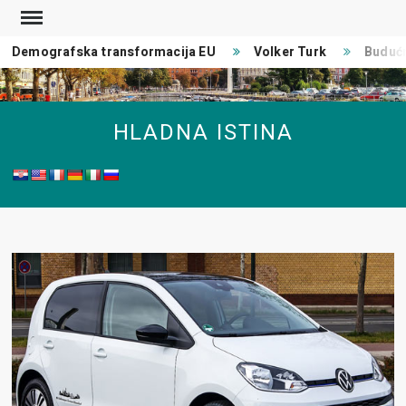
Skip
to
Demografska transformacija EU
Volker Turk
Budućno
content
HLADNA ISTINA