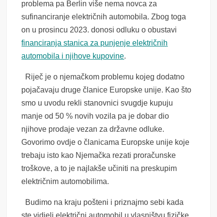
problema pa Berlin više nema novca za
sufinanciranje električnih automobila. Zbog toga
on u prosincu 2023. donosi odluku o obustavi
financiranja stanica za punjenje električnih
automobila i njihove kupovine
.
Riječ je o njemačkom problemu kojeg dodatno
pojačavaju druge članice Europske unije. Kao što
smo u uvodu rekli stanovnici svugdje kupuju
manje od 50 % novih vozila pa je dobar dio
njihove prodaje vezan za državne odluke.
Govorimo ovdje o članicama Europske unije koje
trebaju isto kao Njemačka rezati proračunske
troškove, a to je najlakše učiniti na preskupim
električnim automobilima.
Budimo na kraju pošteni i priznajmo sebi kada
ste vidjeli električni automobil u vlasništvu fizičke