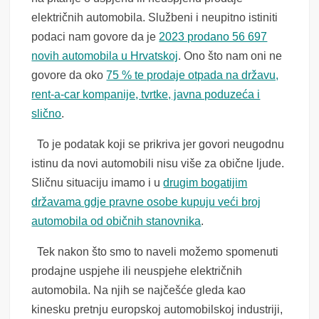
električnih automobila. Službeni i neupitno istiniti
podaci nam govore da je
2023 prodano 56 697
novih automobila u Hrvatskoj
. Ono što nam oni ne
govore da oko
75 % te prodaje otpada na državu,
rent-a-car kompanije, tvrtke, javna poduzeća i
slično
.
To je podatak koji se prikriva jer govori neugodnu
istinu da novi automobili nisu više za obične ljude.
Sličnu situaciju imamo i u
drugim bogatijim
državama gdje pravne osobe kupuju veći broj
automobila od običnih stanovnika
.
Tek nakon što smo to naveli možemo spomenuti
prodajne uspjehe ili neuspjehe električnih
automobila. Na njih se najčešće gleda kao
kinesku pretnju europskoj automobilskoj industriji,