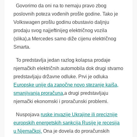
Govorimo da oni na to nemaju pravo zbog
poslovnih poteza vođenih prošle godine. Tako je
Volkswagen prošlu godinu obustavio daljnju
prodaju svog najjeftinijeg električnog vozila
(slika),a Mercedes samo diže cijenu električnog
Smarta.
To predstavlja jedan razlog kolapsa prodaje
njemačkih električnih automobila dok drugi stvarno
predstavljaju državne odluke. Prvi je odluka
Europske unije da započne novo stezanje kaiša,
smanjivanja proračuna
,a drugi predstavljaju
njemački ekonomski i proračunski problemi.
Nuspojava
ruske invazije Ukrajine ili preciznije
europskih energetskih sankcija Rusije je recesija
u Njemačkoj.
Ona je dovela do proračunskih