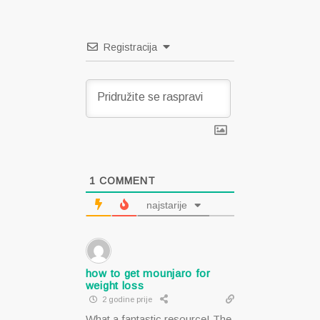
Registracija
1
COMMENT
najstarije
how to get mounjaro for
weight loss
2 godine prije
What a fantastic resource! The