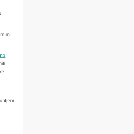
U
arnim
ina
iti
čke
ubljeni