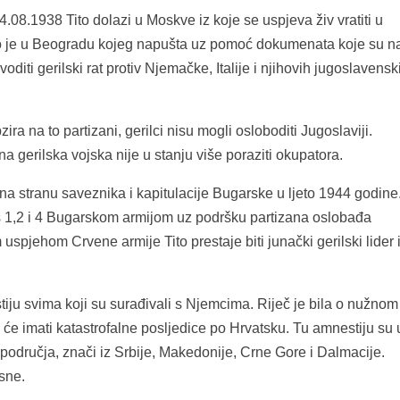
08.1938 Tito dolazi u Moskve iz koje se uspjeva živ vratiti u
ito je u Beogradu kojeg napušta uz pomoć dokumenata koje su na
oditi gerilski rat protiv Njemačke, Italije i njihovih jugoslavensk
ira na to partizani, gerilci nisu mogli osloboditi Jugoslaviji.
na gerilska vojska nije u stanju više poraziti okupatora.
stranu saveznika i kapitulacije Bugarske u ljeto 1944 godine
s 1,2 i 4 Bugarskom armijom uz podršku partizana oslobađa
uspjehom Crvene armije Tito prestaje biti junački gerilski lider 
u svima koji su surađivali s Njemcima. Riječ je bila o nužnom
 će imati katastrofalne posljedice po Hrvatsku. Tu amnestiju su 
područja, znači iz Srbije, Makedonije, Crne Gore i Dalmacije.
asne.