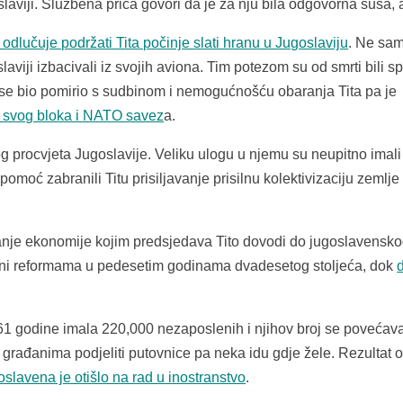
aviji. Službena priča govori da je za nju bila odgovorna suša, 
odlučuje podržati Tita počinje slati hranu u Jugoslaviju
. Ne sa
aviji izbacivali iz svojih aviona. Tim potezom su od smrti bili s
in se bio pomirio s sudbinom i nemogućnošću obaranja Tita pa je
u svog bloka i NATO savez
a.
procvjeta Jugoslavije. Veliku ulogu u njemu su neupitno imali 
moć zabranili Titu prisiljavanje prisilnu kolektivizaciju zemlje 
je ekonomije kojim predsjedava Tito dovodi do jugoslavensk
reni reformama u pedesetim godinama dvadesetog stoljeća, dok
1 godine imala 220,000 nezaposlenih i njihov broj se povećav
 građanima podjeliti putovnice pa neka idu gdje žele. Rezultat 
lavena je otišlo na rad u inostranstvo
.