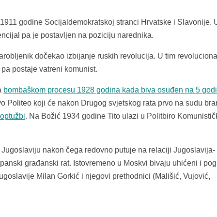
 1911 godine Socijaldemokratskoj stranci Hrvatske i Slavonije. 
cijal pa je postavljen na poziciju narednika.
robljenik dočekao izbijanje ruskih revolucija. U tim revolucion
 pa postaje vatreni komunist.
na
bombaškom procesu 1928 godina kada biva osuđen na 5 god
vo Politeo koji će nakon Drugog svjetskog rata prvo na sudu bran
 optužbi
. Na Božić 1934 godine Tito ulazi u Politbiro Komunisti
ugoslaviju nakon čega redovno putuje na relaciji Jugoslavija-
panski građanski rat. Istovremeno u Moskvi bivaju uhićeni i pog
ugoslavije Milan Gorkić i njegovi prethodnici (Mališić, Vujović,