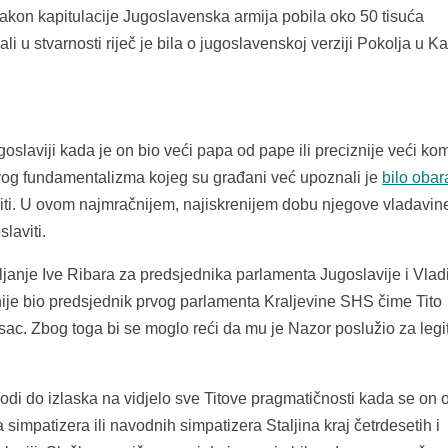
nakon kapitulacije Jugoslavenska armija pobila oko 50 tisuća
ali u stvarnosti riječ je bila o jugoslavenskoj verziji Pokolja u K
oslaviji kada je on bio veći papa od pape ili preciznije veći ko
govog fundamentalizma kojeg su građani već upoznali je
bilo obar
raditi. U ovom najmračnijem, najiskrenijem dobu njegove vladavine
laviti.
janje Ive Ribara za predsjednika parlamenta Jugoslavije i Vlad
nije bio predsjednik prvog parlamenta Kraljevine SHS čime Tito
isac. Zbog toga bi se moglo reći da mu je Nazor poslužio za legit
di do izlaska na vidjelo sve Titove pragmatičnosti kada se on 
simpatizera ili navodnih simpatizera Staljina kraj četrdesetih i