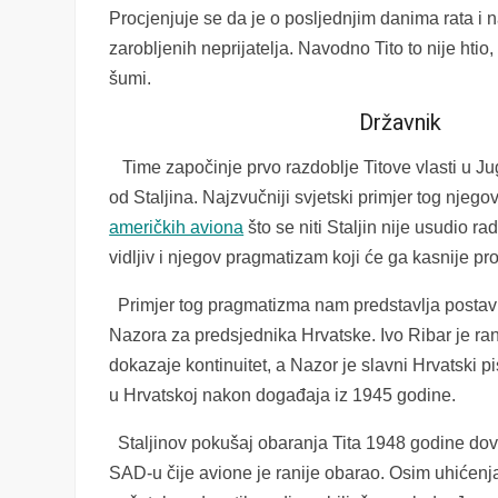
Procjenjuje se da je o posljednjim danima rata i 
zarobljenih neprijatelja. Navodno Tito to nije htio, 
šumi.
Državnik
Time započinje prvo razdoblje Titove vlasti u Jug
od Staljina. Najzvučniji svjetski primjer tog nje
američkih aviona
što se niti Staljin nije usudio 
vidljiv i njegov pragmatizam koji će ga kasnije pros
Primjer tog pragmatizma nam predstavlja postavl
Nazora za predsjednika Hrvatske. Ivo Ribar je ra
dokazaje kontinuitet, a Nazor je slavni Hrvatski p
u Hrvatskoj nakon događaja iz 1945 godine.
Staljinov pokušaj obaranja Tita 1948 godine dovo
SAD-u čije avione je ranije obarao. Osim uhićenja 