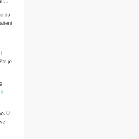
ali…
mo da
pašeni
i
što je
og
do
ao. U
ove