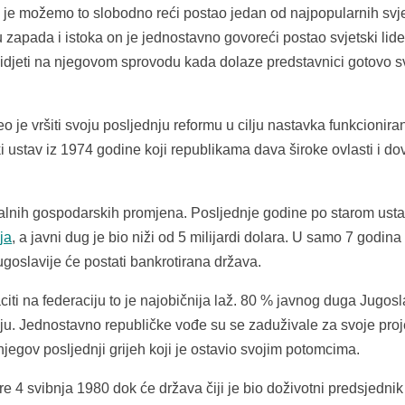
je možemo to slobodno reći postao jedan od najpopularnih svj
zapada i istoka on je jednostavno govoreći postao svjetski lide
 vidjeti na njegovom sprovodu kada dolaze predstavnici gotovo s
je vršiti svoju posljednju reformu u cilju nastavka funkcionira
 ustav iz 1974 godine koji republikama dava široke ovlasti i do
ofalnih gospodarskih promjena. Posljednje godine po starom ust
ja
, a javni dug je bio niži od 5 milijardi dolara. U samo 7 godina
Jugoslavije će postati bankrotirana država.
iti na federaciju to je najobičnija laž. 80 % javnog duga Jugosl
ju. Jednostavno republičke vođe su se zaduživale za svoje proj
 njegov posljednji grijeh koji je ostavio svojim potomcima.
 4 svibnja 1980 dok će država čiji je bio doživotni predsjednik