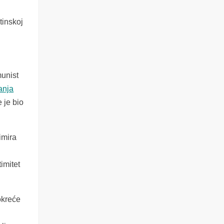
atinskoj
munist
anja
 je bio
imira
imitet
okreće