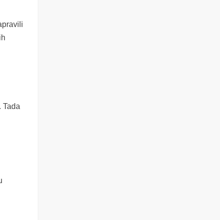
pravili
ih
. Tada
i
u