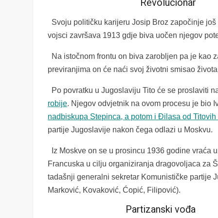
Revolucionar
Svoju političku karijeru Josip Broz započinje još
vojsci završava 1913 gdje biva uočen njegov poten
Na istočnom frontu on biva zarobljen pa je kao za
previranjima on će naći svoj životni smisao života
Po povratku u Jugoslaviju Tito će se proslaviti 
robije
. Njegov odvjetnik na ovom procesu je bio I
nadbiskupa Stepinca, a potom i Đilasa od Titovih
partije Jugoslavije nakon čega odlazi u Moskvu.
Iz Moskve on se u prosincu 1936 godine vraća u J
Francuska u cilju organiziranja dragovoljaca za Š
tadašnji generalni sekretar Komunističke partije J
Marković, Kovaković, Ćopić, Filipović).
Partizanski vođa