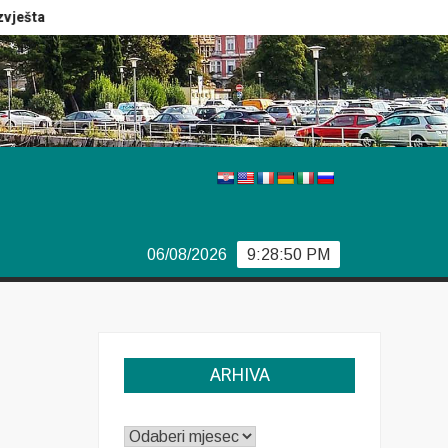
taj Europola
Previše demokracije
Sporazum iz Bjorka
06/08/2026
9:28:51 PM
ARHIVA
ARHIVA