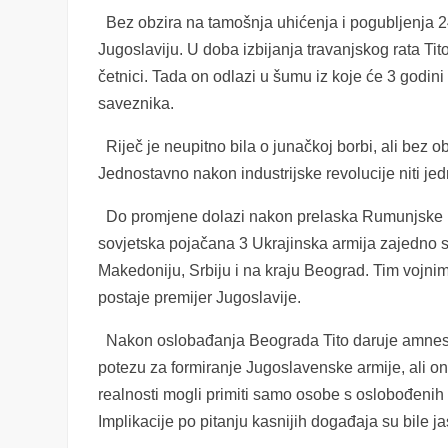
Bez obzira na tamošnja uhićenja i pogubljenja 24.
Jugoslaviju. U doba izbijanja travanjskog rata T
četnici. Tada on odlazi u šumu iz koje će 3 godini v
saveznika.
Riječ je neupitno bila o junačkoj borbi, ali bez obz
Jednostavno nakon industrijske revolucije niti jed
Do promjene dolazi nakon prelaska Rumunjske na 
sovjetska pojačana 3 Ukrajinska armija zajedno 
Makedoniju, Srbiju i na kraju Beograd. Tim vojnim 
postaje premijer Jugoslavije.
Nakon oslobađanja Beograda Tito daruje amnestij
potezu za formiranje Jugoslavenske armije, ali on
realnosti mogli primiti samo osobe s oslobođenih 
Implikacije po pitanju kasnijih događaja su bile j