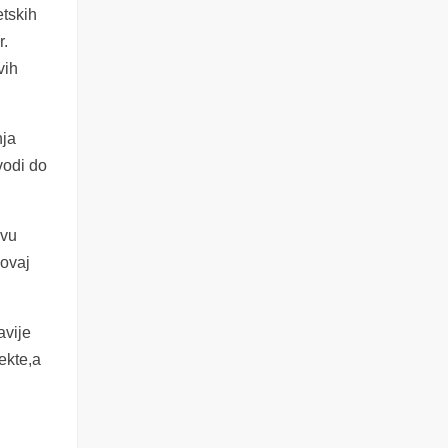
etskih
r.
vih
nja
vodi do
avu
 ovaj
avije
ekte,a