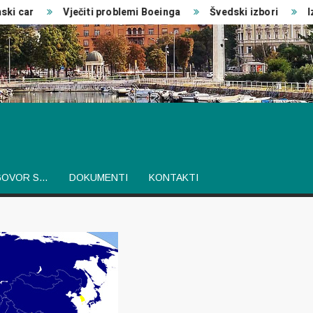
ar
Vječiti problemi Boeinga
Švedski izbori
Izvješ
GOVOR S…
DOKUMENTI
KONTAKTI