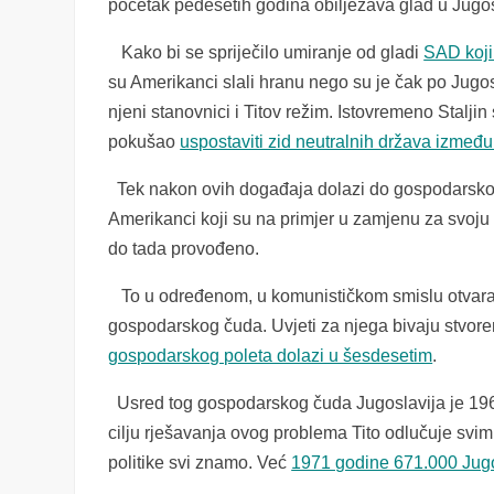
početak pedesetih godina obilježava glad u Jugosl
Kako bi se spriječilo umiranje od gladi
SAD koji 
su Amerikanci slali hranu nego su je čak po Jugosl
njeni stanovnici i Titov režim. Istovremeno Stalj
pokušao
uspostaviti zid neutralnih država izmeđ
Tek nakon ovih događaja dolazi do gospodarskog 
Amerikanci koji su na primjer u zamjenu za svoju po
do tada provođeno.
To u određenom, u komunističkom smislu otvaran
gospodarskog čuda. Uvjeti za njega bivaju stvo
gospodarskog poleta dolazi u šesdesetim
.
Usred tog gospodarskog čuda Jugoslavija je 196
cilju rješavanja ovog problema Tito odlučuje svim
politike svi znamo. Već
1971 godine 671.000 Jugos