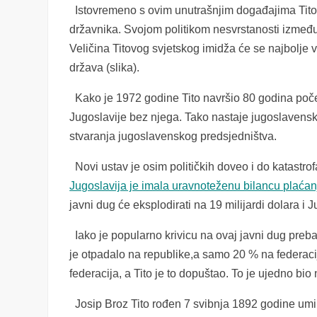
Istovremeno s ovim unutrašnjim događajima Tito 
državnika. Svojom politikom nesvrstanosti između 
Veličina Titovog svjetskog imidža će se najbolje
država (slika).
Kako je 1972 godine Tito navršio 80 godina počeo 
Jugoslavije bez njega. Tako nastaje jugoslavenski
stvaranja jugoslavenskog predsjedništva.
Novi ustav je osim političkih doveo i do katastr
Jugoslavija je imala uravnoteženu bilancu plaćan
javni dug će eksplodirati na 19 milijardi dolara i 
Iako je popularno krivicu na ovaj javni dug prebac
je otpadalo na republike,a samo 20 % na federaci
federacija, a Tito je to dopuštao. To je ujedno bio
Josip Broz Tito rođen 7 svibnja 1892 godine umire