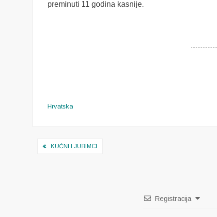
preminuti 11 godina kasnije.
Hrvatska
Navigacija
KUĆNI LJUBIMCI
objava
Registracija