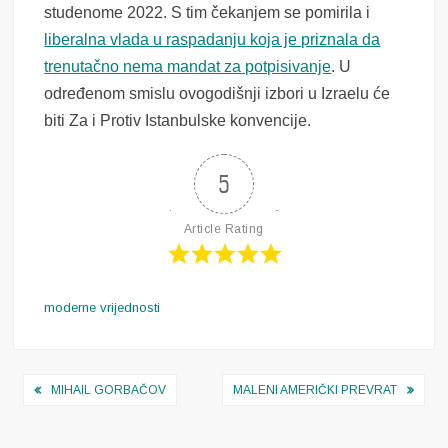
studenome 2022. S tim čekanjem se pomirila i
liberalna vlada u raspadanju koja je priznala da
trenutačno nema mandat za potpisivanje
. U
određenom smislu ovogodišnji izbori u Izraelu će
biti Za i Protiv Istanbulske konvencije.
5
Article Rating
moderne vrijednosti
Navigacija
MIHAIL GORBAČOV
MALENI AMERIČKI PREVRAT
objava