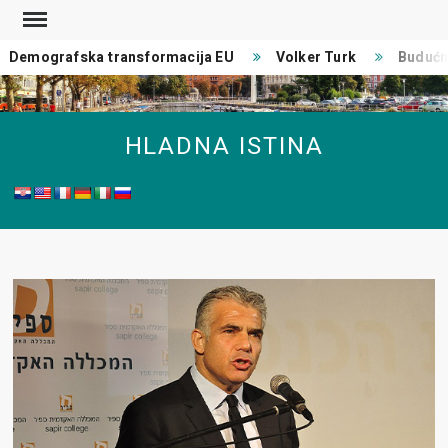
Skip
to
Demografska transformacija EU
Volker Turk
Budućno
content
HLADNA ISTINA