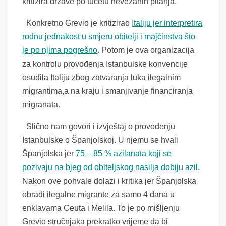
kritizira države po tucetu nevezanih pitanja.
Konkretno Grevio je kritizirao
Italiju jer interpretira
rodnu jednakost u smjeru obitelji i majčinstva što
je po njima pogrešno
. Potom je ova organizacija
za kontrolu provođenja Istanbulske konvencije
osudila Italiju zbog zatvaranja luka ilegalnim
migrantima,a na kraju i smanjivanje financiranja
migranata.
Slično nam govori i izvještaj o provođenju
Istanbulske o Španjolskoj. U njemu se hvali
Španjolska jer
75 – 85 % azilanata koji se
pozivaju na bjeg od obiteljskog nasilja dobiju azil
.
Nakon ove pohvale dolazi i kritika jer Španjolska
obradi ilegalne migrante za samo 4 dana u
enklavama Ceuta i Melila. To je po mišljenju
Grevio stručnjaka prekratko vrijeme da bi