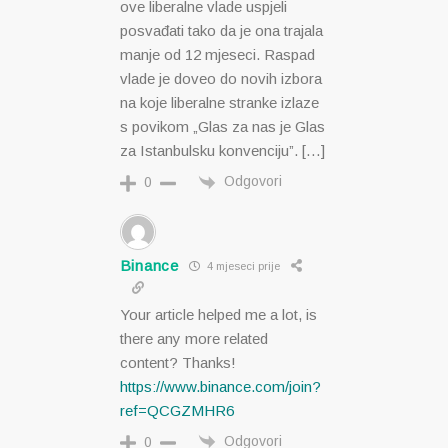
ove liberalne vlade uspjeli
posvađati tako da je ona trajala
manje od 12 mjeseci. Raspad
vlade je doveo do novih izbora
na koje liberalne stranke izlaze
s povikom „Glas za nas je Glas
za Istanbulsku konvenciju”. […]
Odgovori
0
Binance
4 mjeseci prije
Your article helped me a lot, is
there any more related
content? Thanks!
https://www.binance.com/join?
ref=QCGZMHR6
Odgovori
0