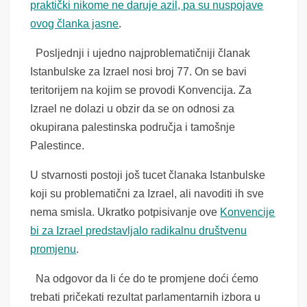
praktički nikome ne daruje azil, pa su nuspojave
ovog članka jasne
.
Posljednji i ujedno najproblematičniji članak
Istanbulske za Izrael nosi broj 77. On se bavi
teritorijem na kojim se provodi Konvencija. Za
Izrael ne dolazi u obzir da se on odnosi za
okupirana palestinska područja i tamošnje
Palestince.
U stvarnosti postoji još tucet članaka Istanbulske
koji su problematični za Izrael, ali navoditi ih sve
nema smisla. Ukratko potpisivanje ove
Konvencije
bi za Izrael predstavljalo radikalnu društvenu
promjenu
.
Na odgovor da li će do te promjene doći ćemo
trebati pričekati rezultat parlamentarnih izbora u