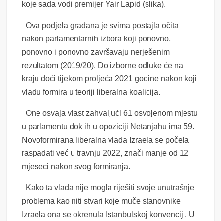
koje sada vodi premijer Yair Lapid (slika).
Ova podjela građana je svima postajla očita
nakon parlamentarnih izbora koji ponovno,
ponovno i ponovno završavaju nerješenim
rezultatom (2019/20). Do izborne odluke će na
kraju doći tijekom proljeća 2021 godine nakon koji
vladu formira u teoriji liberalna koalicija.
One osvaja vlast zahvaljući 61 osvojenom mjestu
u parlamentu dok ih u opoziciji Netanjahu ima 59.
Novoformirana liberalna vlada Izraela se počela
raspadati već u travnju 2022, znači manje od 12
mjeseci nakon svog formiranja.
Kako ta vlada nije mogla riješiti svoje unutrašnje
problema kao niti stvari koje muče stanovnike
Izraela ona se okrenula Istanbulskoj konvenciji. U