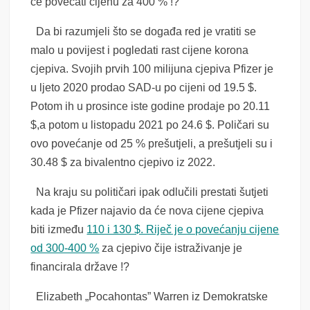
će povećati cijenu za 400 % !?
Da bi razumjeli što se događa red je vratiti se
malo u povijest i pogledati rast cijene korona
cjepiva. Svojih prvih 100 milijuna cjepiva Pfizer je
u ljeto 2020 prodao SAD-u po cijeni od 19.5 $.
Potom ih u prosince iste godine prodaje po 20.11
$,a potom u listopadu 2021 po 24.6 $. Poličari su
ovo povećanje od 25 % prešutjeli, a prešutjeli su i
30.48 $ za bivalentno cjepivo iz 2022.
Na kraju su političari ipak odlučili prestati šutjeti
kada je Pfizer najavio da će nova cijene cjepiva
biti između
110 i 130 $. Riječ je o povećanju cijene
od 300-400 %
za cjepivo čije istraživanje je
financirala države !?
Elizabeth „Pocahontas” Warren iz Demokratske