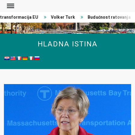
Skip
to
ransformacija EU
Volker Turk
Budućnost ratovanja
content
HLADNA ISTINA