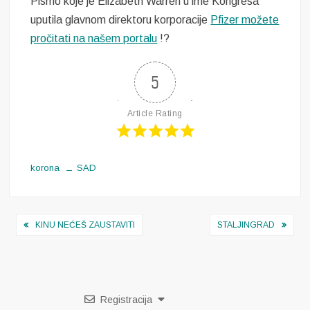
Pismo koje je Elizabeth Warren u ime Kongresa
uputila glavnom direktoru korporacije
Pfizer možete
pročitati na našem portalu
!?
5
Article Rating
korona
SAD
Navigacija
KINU NEĆEŠ ZAUSTAVITI
STALJINGRAD
objava
Registracija