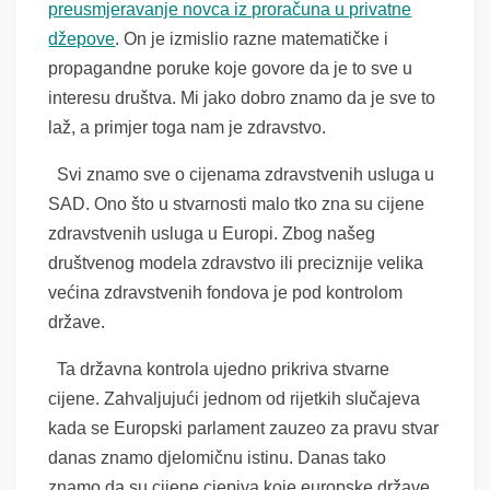
preusmjeravanje novca iz proračuna u privatne
džepove
. On je izmislio razne matematičke i
propagandne poruke koje govore da je to sve u
interesu društva. Mi jako dobro znamo da je sve to
laž, a primjer toga nam je zdravstvo.
Svi znamo sve o cijenama zdravstvenih usluga u
SAD. Ono što u stvarnosti malo tko zna su cijene
zdravstvenih usluga u Europi. Zbog našeg
društvenog modela zdravstvo ili preciznije velika
većina zdravstvenih fondova je pod kontrolom
države.
Ta državna kontrola ujedno prikriva stvarne
cijene. Zahvaljujući jednom od rijetkih slučajeva
kada se Europski parlament zauzeo za pravu stvar
danas znamo djelomičnu istinu. Danas tako
znamo da su cijene cjepiva koje europske države