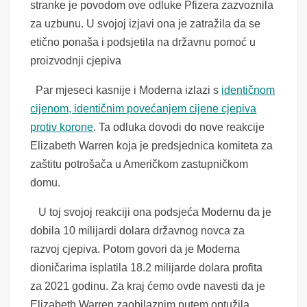
stranke je povodom ove odluke Pfizera zazvoznila
za uzbunu. U svojoj izjavi ona je zatražila da se
etično ponaša i podsjetila na državnu pomoć u
proizvodnji cjepiva
Par mjeseci kasnije i Moderna izlazi s
identičnom
cijenom, identičnim povećanjem cijene cjepiva
protiv korone
. Ta odluka dovodi do nove reakcije
Elizabeth Warren koja je predsjednica komiteta za
zaštitu potrošača u Američkom zastupničkom
domu.
U toj svojoj reakciji ona podsjeća Modernu da je
dobila 10 milijardi dolara državnog novca za
razvoj cjepiva. Potom govori da je Moderna
dioničarima isplatila 18.2 milijarde dolara profita
za 2021 godinu. Za kraj ćemo ovde navesti da je
Elizabeth Warren zaobilaznim putem optužila