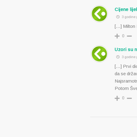
Cijene lij
3 godine p
[…] Milton
0
Uzori su 
3 godine p
[…] Prvi di
da se držav
Najsramotni
Potom Šved
0