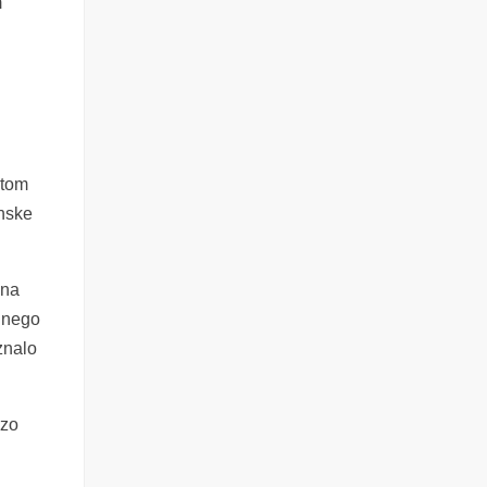
m
g
otom
unske
jna
e nego
 znalo
rzo