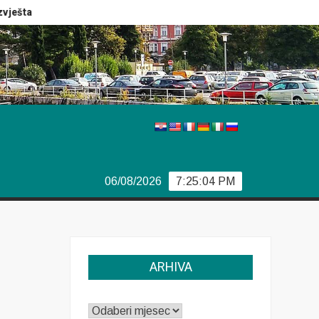
štaj Europola
Previše demokracije
Sporazum iz Bjorka
06/08/2026
7:25:05 PM
ARHIVA
ARHIVA