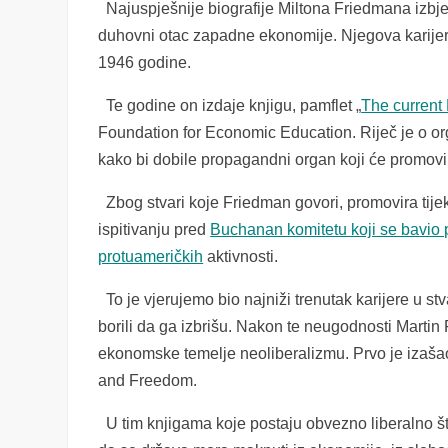
Najuspješnije biografije Miltona Friedmana izbj
duhovni otac zapadne ekonomije. Njegova karijer
1946 godine.
Te godine on izdaje knjigu, pamflet „
The current
Foundation for Economic Education. Riječ je o orga
kako bi dobile propagandni organ koji će promovir
Zbog stvari koje Friedman govori, promovira tije
ispitivanju pred
Buchanan komitetu koji se bavio 
protuameričkih
aktivnosti.
To je vjerujemo bio najniži trenutak karijere u st
borili da ga izbrišu. Nakon te neugodnosti Martin
ekonomske temelje neoliberalizmu. Prvo je izaša
and Freedom.
U tim knjigama koje postaju obvezno liberalno štiv