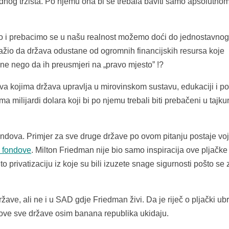
dnog tržišta. Po njemu ona bi se trebala baviti samo apsolutno
 i prebacimo se u našu realnost možemo doći do jednostavno
tražio da država odustane od ogromnih financijskih resursa koje
ane nego da ih preusmjeri na „pravo mjesto” !?
tva kojima država upravlja u mirovinskom sustavu, edukaciji i p
a milijardi dolara koji bi po njemu trebali biti prebačeni u tajk
ndova. Primjer za sve druge države po ovom pitanju postaje vo
 fondove
. Milton Friedman nije bio samo inspiracija ove pljačk
to privatizaciju iz koje su bili izuzete snage sigurnosti pošto se
žave, ali ne i u SAD gdje Friedman živi. Da je riječ o pljački ub
ove sve države osim banana republika ukidaju.