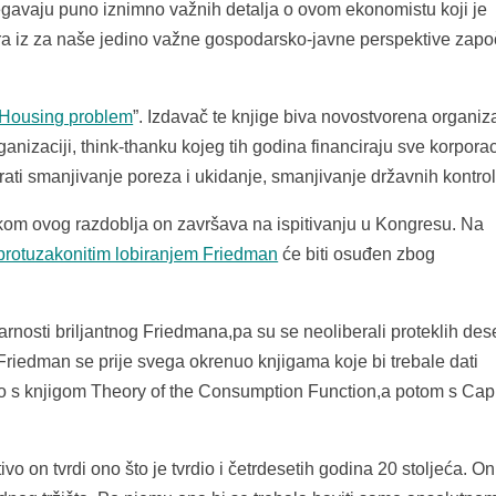
egavaju puno iznimno važnih detalja o ovom ekonomistu koji je
a iz za naše jedino važne gospodarsko-javne perspektive zapo
 Housing problem
”. Izdavač te knjige biva novostvorena organiz
nizaciji, think-thanku kojeg tih godina financiraju sve korporac
ati smanjivanje poreza i ukidanje, smanjivanje državnih kontrol
kom ovog razdoblja on završava na ispitivanju u Kongresu. Na
protuzakonitim lobiranjem Friedman
će biti osuđen zbog
varnosti briljantnog Friedmana,pa su se neoliberali proteklih des
 Friedman se prije svega okrenuo knjigama koje bi trebale dati
o s knjigom Theory of the Consumption Function,a potom s Cap
o on tvrdi ono što je tvrdio i četrdesetih godina 20 stoljeća. On 