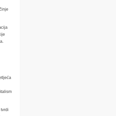
činje
acija
ije
a.
etljeća
italism
tvrdi