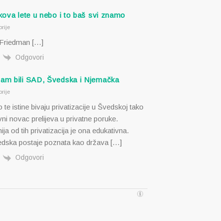
ekova lete u nebo i to baš svi znamo
rije
 Friedman […]
Odgovori
nam bili SAD, Švedska i Njemačka
rije
o te istine bivaju privatizacije u Švedskoj tako
ni novac prelijeva u privatne poruke.
ja od tih privatizacija je ona edukativna.
ska postaje poznata kao država […]
Odgovori