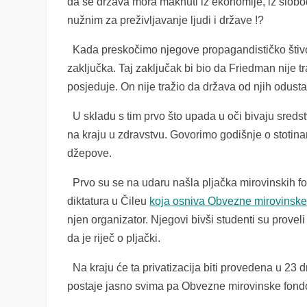
da se država mora maknuti iz ekonomije, iz slobo
nužnim za preživljavanje ljudi i države !?
Kada preskočimo njegove propagandističko štivo
zaključka. Taj zaključak bi bio da Friedman nije 
posjeduje. On nije tražio da država od njih odust
U skladu s tim prvo što upada u oči bivaju sreds
na kraju u zdravstvu. Govorimo godišnje o stotinam
džepove.
Prvo su se na udaru našla pljačka mirovinskih fo
diktatura u Čileu
koja osniva Obvezne mirovinske
njen organizator. Njegovi bivši studenti su proveli 
da je riječ o pljački.
Na kraju će ta privatizacija biti provedena u 23 dr
postaje jasno svima pa Obvezne mirovinske fond