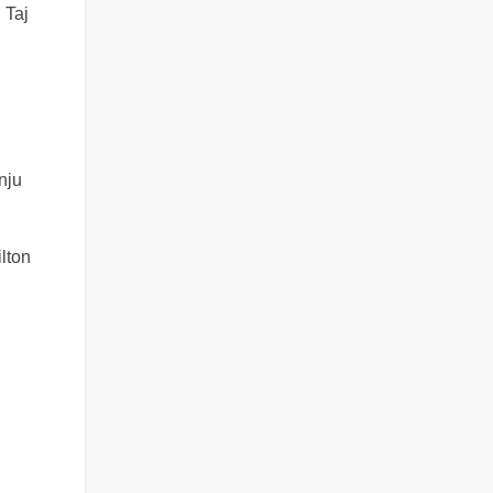
 Taj
nju
lton