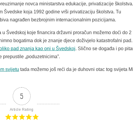
reuzimanje novca ministarstva edukacije, privatizacije školstva.
m Švedske koja 1992 godine vrši privatizaciju školstva. Tu
om biva nagrađen bezbrojnim internacionalnim pozicijama.
 u Švedskoj koje financira državni proračun možemo doći do 2
iznimno bogatima dok je znanje djece doživjelo katastrofalni pad.
toliko pad znanja kao oni u Švedskoj
. Slično se događa i po pita
e prepustile „poduzetnicima”.
m svijetu
tada možemo još reći da je duhovni otac tog svijeta Mi
5
Article Rating