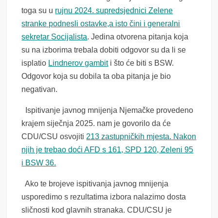
toga su u
rujnu 2024. supredsjednici Zelene
stranke podnesli ostavke,a isto čini i generalni
sekretar Socijalista
. Jedina otvorena pitanja koja
su na izborima trebala dobiti odgovor su da li se
isplatio
Lindnerov gambit
i što će biti s BSW.
Odgovor koja su dobila ta oba pitanja je bio
negativan.
Ispitivanje javnog mnijenja Njemačke provedeno
krajem siječnja 2025. nam je govorilo da će
CDU/CSU osvojiti
213 zastupničkih mjesta. Nakon
njih je trebao doći AFD s 161, SPD 120, Zeleni 95
i BSW 36.
Ako te brojeve ispitivanja javnog mnijenja
usporedimo s rezultatima izbora nalazimo dosta
sličnosti kod glavnih stranaka. CDU/CSU je