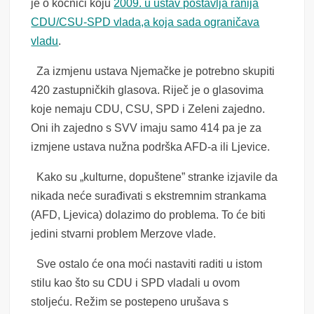
je o kočnici koju
2009. u ustav postavlja ranija
CDU/CSU-SPD vlada,a koja sada ograničava
vladu
.
Za izmjenu ustava Njemačke je potrebno skupiti
420 zastupničkih glasova. Riječ je o glasovima
koje nemaju CDU, CSU, SPD i Zeleni zajedno.
Oni ih zajedno s SVV imaju samo 414 pa je za
izmjene ustava nužna podrška AFD-a ili Ljevice.
Kako su „kulturne, dopuštene” stranke izjavile da
nikada neće surađivati s ekstremnim strankama
(AFD, Ljevica) dolazimo do problema. To će biti
jedini stvarni problem Merzove vlade.
Sve ostalo će ona moći nastaviti raditi u istom
stilu kao što su CDU i SPD vladali u ovom
stoljeću. Režim se postepeno urušava s