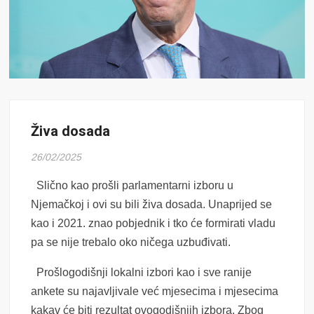
Živa dosada
26/02/2025
Slično kao prošli parlamentarni izboru u
Njemačkoj i ovi su bili živa dosada. Unaprijed se
kao i 2021. znao pobjednik i tko će formirati vladu
pa se nije trebalo oko ničega uzbuđivati.
Prošlogodišnji lokalni izbori kao i sve ranije
ankete su najavljivale već mjesecima i mjesecima
kakav će biti rezultat ovogodišnjih izbora. Zbog