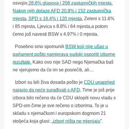
osvojio
28.6% glasova i 208 zastupničkih mjesta.
Nakon njih dolaze AFD 20.8% i 152 zastupnička
mjesta, SPD s 16.4% i 120 mjesta
, Zeleni s 11.6%
i 85 mjesta, Ljevica s 8.8% i 64 mjesta,a potom
ćemo još navesti BSW s 4.97% i 0 mjesta.
Posebno smo spomunili
BSW koji nije ušao u
parlament pošto namjerava sudski osporiti izborne
rezultate.
Kako ovo nije SAD nego Njemačka baš
ne vjerujemo da će im se posrećiti, ali…
Izbori su bili živa dosada pošto je
CDU unaprijed
najavio da neće surađivati s AFD
. Time je još prije
izbora bilo rečeno da će CDU sklopiti novu vladu s
SPD-om čime je sve rečeno o izborima. To je u
skladu s njemačkom i europskom dogmom 21
stoljeća koja glasi: „
izbori ništa ne mjenjaju
”.