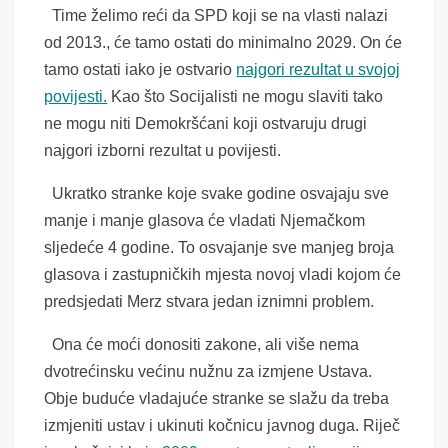
Time želimo reći da SPD koji se na vlasti nalazi
od 2013., će tamo ostati do minimalno 2029. On će
tamo ostati iako je ostvario
najgori rezultat u svojoj
povijesti.
Kao što Socijalisti ne mogu slaviti tako
ne mogu niti Demokršćani koji ostvaruju drugi
najgori izborni rezultat u povijesti.
Ukratko stranke koje svake godine osvajaju sve
manje i manje glasova će vladati Njemačkom
sljedeće 4 godine. To osvajanje sve manjeg broja
glasova i zastupničkih mjesta novoj vladi kojom će
predsjedati Merz stvara jedan iznimni problem.
Ona će moći donositi zakone, ali više nema
dvotrećinsku većinu nužnu za izmjene Ustava.
Obje buduće vladajuće stranke se slažu da treba
izmjeniti ustav i ukinuti kočnicu javnog duga. Riječ