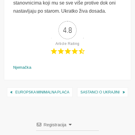
stanovnicima koji mu se sve više protive dok oni
nastavljaju po starom. Ukratko živa dosada.
4.8
Article Rating
Njemačka
Navigacija
EUROPSKA MINIMALNA PLAĆA
SASTANCI O UKRAJINI
objava
Registracija