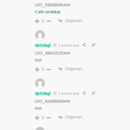
UID_39806695###
Cafe terdekat
Odgovori
0
spinlagi
1 godina prije
UID_49633525###
test
Odgovori
0
spinlagi
1 godina prije
UID_41668909###
test
Odgovori
0