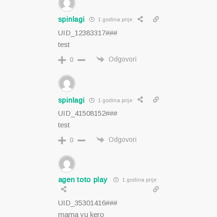
spinlagi
1 godina prije
UID_12383317###
test
Odgovori
0
spinlagi
1 godina prije
UID_41508152###
test
Odgovori
0
agen toto play
1 godina prije
UID_35301416###
mama yu kero