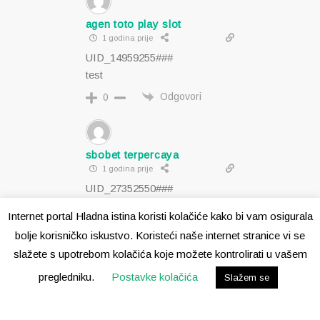
agen toto play slot
1 godina prije
UID_14959255###
test
Odgovori
0
sbobet terpercaya
1 godina prije
UID_27352550###
test
Internet portal Hladna istina koristi kolačiće kako bi vam osigurala
Odgovori
0
bolje korisničko iskustvo. Koristeći naše internet stranice vi se
slažete s upotrebom kolačića koje možete kontrolirati u vašem
pregledniku.
Postavke kolačića
Slažem se
sbobet terpercaya
1 godina prije
UID_76010280###