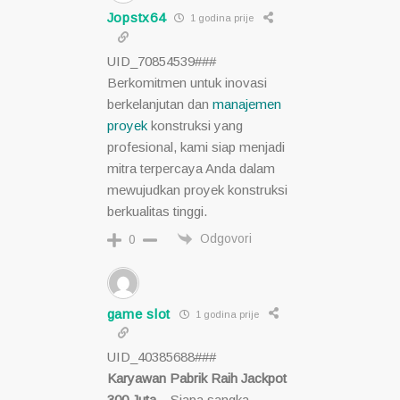
Jopstx64
1 godina prije
UID_70854539###
Berkomitmen untuk inovasi
berkelanjutan dan
manajemen
proyek
konstruksi yang
profesional, kami siap menjadi
mitra terpercaya Anda dalam
mewujudkan proyek konstruksi
berkualitas tinggi.
Odgovori
0
game slot
1 godina prije
UID_40385688###
Karyawan Pabrik Raih Jackpot
300 Juta
– Siapa sangka,