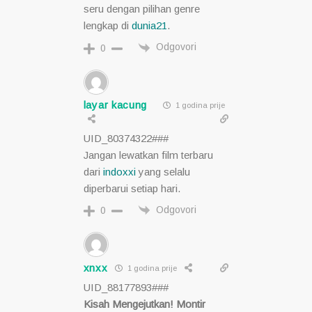
seru dengan pilihan genre
lengkap di
dunia21
.
Odgovori
0
layar kacung
1 godina prije
UID_80374322###
Jangan lewatkan film terbaru
dari
indoxxi
yang selalu
diperbarui setiap hari.
Odgovori
0
xnxx
1 godina prije
UID_88177893###
Kisah Mengejutkan! Montir