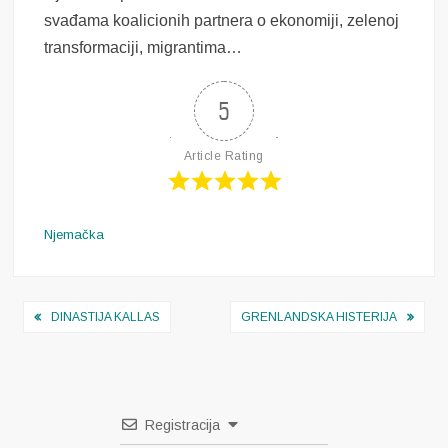
svađama koalicionih partnera o ekonomiji, zelenoj
transformaciji, migrantima…
5
Article Rating
Njemačka
Navigacija
DINASTIJA KALLAS
GRENLANDSKA HISTERIJA
objava
Registracija