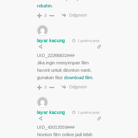
rebahin
.
Odgovori
0
layar kacung
1 godina prije
UID_22268832###
Jika ingin menyimpan film
favorit untuk ditonton nanti,
gunakan fitur
download film
.
Odgovori
0
layar kacung
1 godina prije
UID_43013559###
Nonton film online jadi lebih