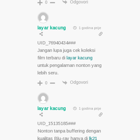
Odgovori
0
layar kacung
1 godina prije
UID_76940434###
Jangan lupa juga cek koleksi
film terbaru di
layar kacung
untuk pengalaman nonton yang
lebih seru.
Odgovori
0
layar kacung
1 godina prije
UID_15135185###
Nonton tanpa buffering dengan
kualitas Blu-ray hanya di
lk21