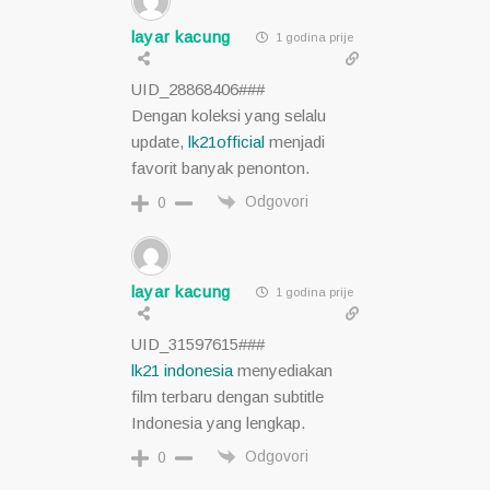
layar kacung
1 godina prije
UID_28868406###
Dengan koleksi yang selalu
update,
lk21official
menjadi
favorit banyak penonton.
Odgovori
0
layar kacung
1 godina prije
UID_31597615###
lk21 indonesia
menyediakan
film terbaru dengan subtitle
Indonesia yang lengkap.
Odgovori
0