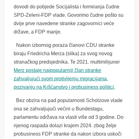
dovodi do pobjede Socijalista i formiranja čudne
SPD-Zeleni-FDP vlade. Govorimo čudne pošto su
dvije prve navedene stranke zagovornici veće
države, a FDP manje.
Nakon izbornog poraza članovi CDU stranke
biraju Friedricha Merza (slika) za svog novog
stranačkog predsjednika. Te 2021. multimilijuner
Merz postaje najpopularniji član stranke
zahvaljujući svom protivljenju migracijama,
pozivanju na Kršćanstvo i probusiness politici
.
Bez obzira na pad popularnosti Scholzove vlade
ona se zahvaljujući većini u Bundestagu,
parlamentu održava na vlasti više od 3 godine. Do
njenog raspada dolazi krajem 2024. zbog želje
probusiness FDP stranke da nakon izbora uskoči