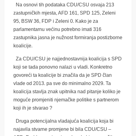
Na osnovi tih podataka CDU/CSU osvaja 213
zastupničkih mjesta, AFD 161, SPD 125, Zeleni
95, BSW 36, FDP i Zeleni 0. Kako je za
parlamentarnu većinu potrebno imati 316
zastupnika jasna je nužnost formiranja postizborne
koalicije.
Za CDU/CSU je najjednostavnija koalicija s SPD
koji se tada ponovno nalazi u vladi. Konkretno
govoreći ta koalicije bi značila da je SPD član
vlade od 2013. pa sve do minimalno 2029. Ta
koalicija stavlja znak upitnika nad pitanje koliko je
moguće promjeniti njemačke politike s partnerom
koji ih je stvarao ?
Druga potencijalna vladajuća koalicija koja bi
najavila stvarne promjene bi bila CDU/CSU –