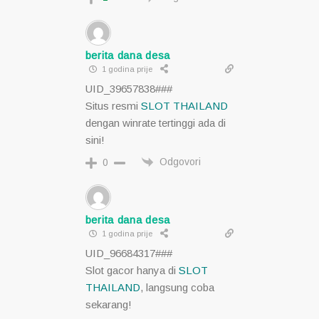
berita dana desa
1 godina prije
UID_39657838###
Situs resmi
SLOT THAILAND
dengan winrate tertinggi ada di
sini!
Odgovori
0
berita dana desa
1 godina prije
UID_96684317###
Slot gacor hanya di
SLOT
THAILAND
, langsung coba
sekarang!