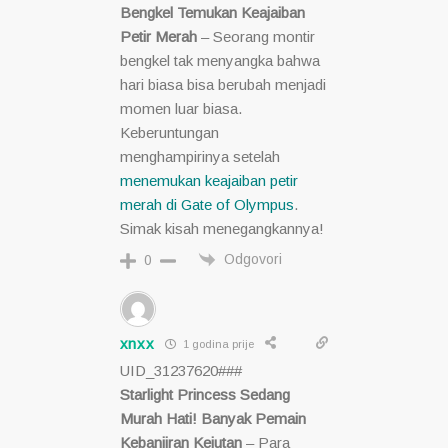
Bengkel Temukan Keajaiban
Petir Merah
– Seorang montir
bengkel tak menyangka bahwa
hari biasa bisa berubah menjadi
momen luar biasa.
Keberuntungan
menghampirinya setelah
menemukan keajaiban petir
merah di Gate of Olympus
.
Simak kisah menegangkannya!
Odgovori
0
xnxx
1 godina prije
UID_31237620###
Starlight Princess Sedang
Murah Hati! Banyak Pemain
Kebanjiran Kejutan
– Para