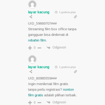
layar kacung
1 godina prije
UID_59669707###
Streaming film box office tanpa
gangguan bisa dinikmati di
rebahin film
.
Odgovori
0
layar kacung
1 godina prije
UID_80985559###
Ingin menikmati film gratis
tanpa perlu registrasi?
nonton
film gratis
adalah pilihan terbaik.
Odgovori
0