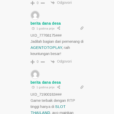
Odgovori
0
berita dana desa
1 godina prije
UID_77768175###
Jadilah bagian dari pemenang di
AGENTOTOPLAY
, raih
keuntungan besar!
Odgovori
0
berita dana desa
1 godina prije
UID_71900183###
Game terbaik dengan RTP
tinggi hanya di
SLOT
THAILAND
, ayo mainkan