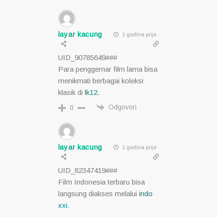
layar kacung
1 godina prije
UID_90785649###
Para penggemar film lama bisa
menikmati berbagai koleksi
klasik di
lk12
.
Odgovori
0
layar kacung
1 godina prije
UID_82347419###
Film Indonesia terbaru bisa
langsung diakses melalui
indo
xxi
.