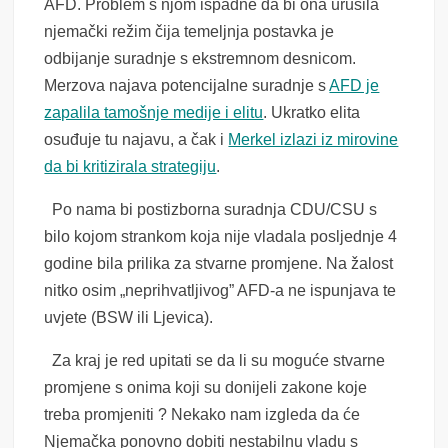
AFD. Problem s njom ispadne da bi ona urušila
njemački režim čija temeljnja postavka je
odbijanje suradnje s ekstremnom desnicom.
Merzova najava potencijalne suradnje s
AFD je
zapalila tamošnje medije i elitu
. Ukratko elita
osuđuje tu najavu, a čak i
Merkel izlazi iz mirovine
da bi kritizirala strategiju
.
Po nama bi postizborna suradnja CDU/CSU s
bilo kojom strankom koja nije vladala posljednje 4
godine bila prilika za stvarne promjene. Na žalost
nitko osim „neprihvatljivog” AFD-a ne ispunjava te
uvjete (BSW ili Ljevica).
Za kraj je red upitati se da li su moguće stvarne
promjene s onima koji su donijeli zakone koje
treba promjeniti ? Nekako nam izgleda da će
Njemačka ponovno dobiti nestabilnu vladu s