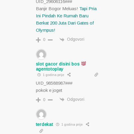
UID_29606116###
Banjir Bogor Meluas!
Tapi Pria
Ini Pindah Ke Rumah Baru
Berkat 200 Juta Dari Gates of
Olympus!
Odgovori
0
slot gacor disini bos
agentotoplay
1 godina prije
UID_98588987###
pokok e joget
Odgovori
0
terdekat
1 godina prije