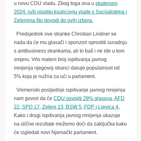
u novu CDU vladu. Zbog toga ona u
studenom
2024. ruši vlastitu koalicionu vlade s Socijalistima i
Zelenima što dovodi do ovih izbora.
Predsjednik ove stranke Christian Lindner se
nada da će mu glasači i sponzori oprostiti suradnju
s antibusiness strankama, ali to baš i ne ide u tom
smjeru. Vrlo maleni broj ispitivanja javnog
mnijenja njegovoj stranci daruje popularnost od
5% koja je nužna za ući u parlament.
Vremenski posljednje ispitivanje javnog mnijenja
nam govori da će
CDU osvojiti 29% glasova, AFD
22, SPD 17, Zeleni 13, BSW 5, FDP i Ljevica 4.
Kako i drugi ispitivanja javnog mnijenja ukazuje
na slične rezultate možemo doći da zaključka kako
će izgledati novi Njemački parlament.