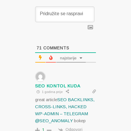
71
COMMENTS
najstarije
SEO KONTOL KUDA
1 godina prije
great article
SEO BACKLINKS,
CROSS-LINKS, HACKED
WP-ADMIN – TELEGRAM
@SEO_ANOMALY
bokep
Odgovori
1