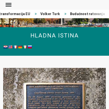
Skip
to
ansformacija EU
Volker Turk
Budućnost ratovanja
content
HLADNA ISTINA