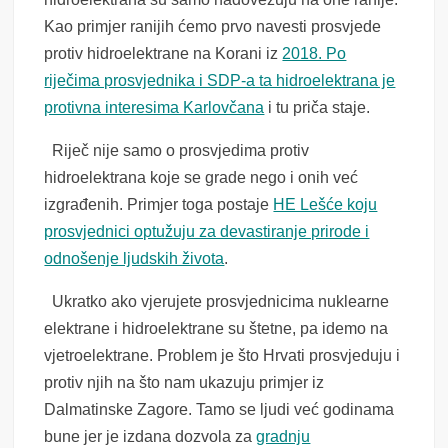
Kao primjer ranijih ćemo prvo navesti prosvjede
protiv hidroelektrane na Korani iz
2018. Po
riječima prosvjednika i SDP-a ta hidroelektrana je
protivna interesima Karlovčana
i tu priča staje.
Riječ nije samo o prosvjedima protiv
hidroelektrana koje se grade nego i onih već
izgrađenih. Primjer toga postaje
HE Lešće koju
prosvjednici optužuju za devastiranje prirode i
odnošenje ljudskih života
.
Ukratko ako vjerujete prosvjednicima nuklearne
elektrane i hidroelektrane su štetne, pa idemo na
vjetroelektrane. Problem je što Hrvati prosvjeduju i
protiv njih na što nam ukazuju primjer iz
Dalmatinske Zagore. Tamo se ljudi već godinama
bune jer je izdana dozvola za
gradnju