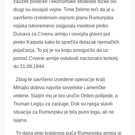
zauzeti političke i ekonomske strateške točke ovi
drugi su osvajali vojne. Time želimo reći da je u
savršeno izvedenom vojnom planu Rumunjska
vojska istovremeno osigurala mostove preko
Dunava za Crvenu armiju i osvojila glavni put
preko Karpata kako bi sprečila dolazak njemačkih
pojačanja. To joj je na kraju omogućilo da uz
pomoć Crvene armije oslobodi nacionalni teritorij
do 31.08.1944.
Zbog te savršeno izvedene operacije kralj
Mihajlo dobiva najviše sovjetske i američke
ordene. Staljin mu je bio uručio Orden pobjede, a
Truman Legiju za zasluge. Dok su njega slavili
situacija za Rumunjsku je bila puno toga, ali ne
sjajna.
Tri dana prije kraljevog puča Rumunjska armija je