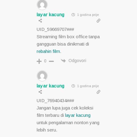
layar kacung
1 godina prije
UID_59669707###
Streaming film box office tanpa
gangguan bisa dinikmati di
rebahin film
.
Odgovori
0
layar kacung
1 godina prije
UID_76940434###
Jangan lupa juga cek koleksi
film terbaru di
layar kacung
untuk pengalaman nonton yang
lebih seru.