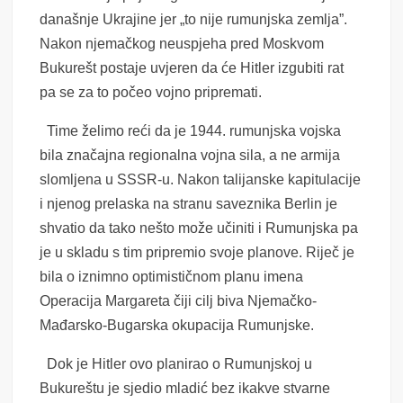
današnje Ukrajine jer „to nije rumunjska zemlja”.
Nakon njemačkog neuspjeha pred Moskvom
Bukurešt postaje uvjeren da će Hitler izgubiti rat
pa se za to počeo vojno pripremati.
Time želimo reći da je 1944. rumunjska vojska
bila značajna regionalna vojna sila, a ne armija
slomljena u SSSR-u. Nakon talijanske kapitulacije
i njenog prelaska na stranu saveznika Berlin je
shvatio da tako nešto može učiniti i Rumunjska pa
je u skladu s tim pripremio svoje planove. Riječ je
bila o iznimno optimističnom planu imena
Operacija Margareta čiji cilj biva Njemačko-
Mađarsko-Bugarska okupacija Rumunjske.
Dok je Hitler ovo planirao o Rumunjskoj u
Bukureštu je sjedio mladić bez ikakve stvarne