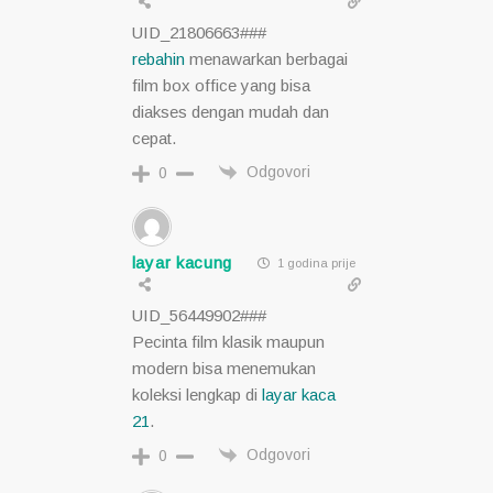
UID_21806663###
rebahin
menawarkan berbagai
film box office yang bisa
diakses dengan mudah dan
cepat.
Odgovori
0
layar kacung
1 godina prije
UID_56449902###
Pecinta film klasik maupun
modern bisa menemukan
koleksi lengkap di
layar kaca
21
.
Odgovori
0