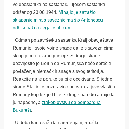
veleposlanika na sastanak. Tijekom sastanka
održanog 23.08.1944.
Mihajlo je zatražio
sklapanje mira s saveznicima što Antonescu
odbija nakon čega je uhićen
.
Odmah po završetku sastanka Kralj obavještava
Rumunje i svoje vojne snage da je s saveznicima
sklopljeno oružano primirje. S druge strane
obavijestio je Berlin da Rumunjska neće sprečiti
povlačenje njemačkih snaga s svog teritorija.
Reakcije na te poruke su bile očekivane. S jedne
strane Staljin je pozdravio obnovu kraljeve vlasti u
Rumunjskoj dok je Hitler s druge naredio armiji da
ju napadne, a
zrakoplovstvu da bombardira
Bukurešt
.
U doba kada stižu ta naređenja njemački i