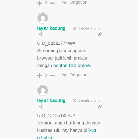
Odgovori
0
layar kacung
1 godina prije
UID_82821774###
Streaming langsung dari
browser jadi lebih praktis
dengan
nonton film online
.
Odgovori
0
layar kacung
1 godina prije
UID_15135185###
Nonton tanpa buffering dengan
kualitas Blu-ray hanya di
lk21
rebahin
.