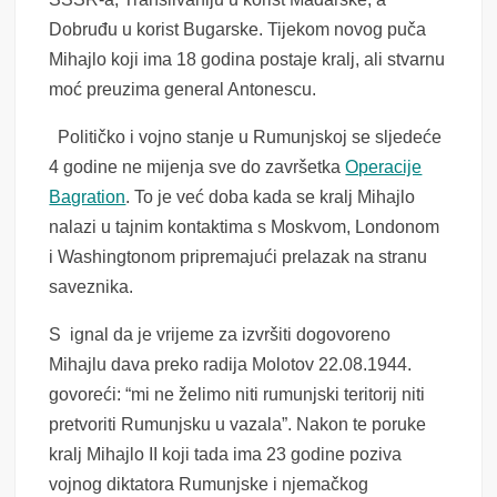
Dobruđu u korist Bugarske. Tijekom novog puča
Mihajlo koji ima 18 godina postaje kralj, ali stvarnu
moć preuzima general Antonescu.
Političko i vojno stanje u Rumunjskoj se sljedeće
4 godine ne mijenja sve do završetka
Operacije
Bagration
. To je već doba kada se kralj Mihajlo
nalazi u tajnim kontaktima s Moskvom, Londonom
i Washingtonom pripremajući prelazak na stranu
saveznika.
S ignal da je vrijeme za izvršiti dogovoreno
Mihajlu dava preko radija Molotov 22.08.1944.
govoreći: “mi ne želimo niti rumunjski teritorij niti
pretvoriti Rumunjsku u vazala”. Nakon te poruke
kralj Mihajlo II koji tada ima 23 godine poziva
vojnog diktatora Rumunjske i njemačkog