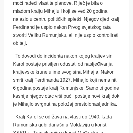
moći radeći vlastite planove. Riječ je bila o
mladom kralju Mihajlu I koji se već 20 godina
nalazio u centru političkih spletki. Njegov djed kralj
Ferdinand je uspio nakon Prvog svjetskog rata
stvoriti Veliku Rumunjsku, ali nije uspio kontrolirati
obitelj.
To dovodi do incidenta nakon kojeg kraljev sin
Karol postaje prisiljen odustati od nasljeđivanja
kraljevske krune u ime svog sina Mihajla. Nakon
smrti kralj Ferdinanda 1927. Mihajlo koji nema niti
6 godina postaje kralj Rumunjske. Samo tri godine
kasnije njegov otac vrši puč i postaje novi kralj dok
je Mihajlo svrgnut na položaj prestolonasljednika.
Kralj Karol se održava na vlasti do 1940. kada
Rumunjska gubi današnju Moldaviju u korist
SSSR-a, Transilvaniju u korist Mađarske, a