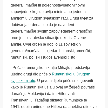
general, maršal ili pojednostavljeno vrhovni
zapovjednik koji upravlja minimalno jednom
armijom u Drugom svjetskom ratu. Drugi uvjet za
dobivanja ordena bilo da je navedeni
general/maršal svojim zapovjedanjem drastično
promjenio stratešku situaciju u korist Crvene
armije. Ovaj orden je dobilo 11 sovjetskih
generala/maršala i po jedan britanski, američki,
rumunjski, poljski i jugoslavenski (Tito).
Priča o rumunjskom kralju Mihajlu predstavlja
ujedno drugi dio priče o
Rumunjskoj u Drugom
svjetskom ratu
. U prvom dijelu priče smo govorili
kako je Rumunjska ušla u ovaj rat željeći povratiti
današnju Moldaviju i da im Hitler vrati
Transilvaniju. Tadašnji diktator Rumunjske te
1941. odbija prijedloge Hitlera da anektira dijelove