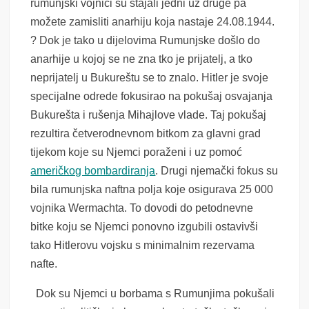
rumunjski vojnici su stajali jedni uz druge pa
možete zamisliti anarhiju koja nastaje 24.08.1944.
? Dok je tako u dijelovima Rumunjske došlo do
anarhije u kojoj se ne zna tko je prijatelj, a tko
neprijatelj u Bukureštu se to znalo. Hitler je svoje
specijalne odrede fokusirao na pokušaj osvajanja
Bukurešta i rušenja Mihajlove vlade. Taj pokušaj
rezultira četverodnevnom bitkom za glavni grad
tijekom koje su Njemci poraženi i uz pomoć
američkog bombardiranja
. Drugi njemački fokus su
bila rumunjska naftna polja koje osigurava 25 000
vojnika Wermachta. To dovodi do petodnevne
bitke koju se Njemci ponovno izgubili ostavivši
tako Hitlerovu vojsku s minimalnim rezervama
nafte.
Dok su Njemci u borbama s Rumunjima pokušali