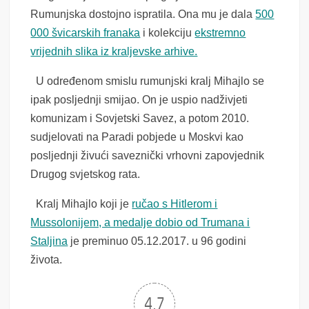
Rumunjska dostojno ispratila. Ona mu je dala
500
000 švicarskih franaka
i kolekciju
ekstremno
vrijednih slika iz kraljevske arhive.
U određenom smislu rumunjski kralj Mihajlo se
ipak posljednji smijao. On je uspio nadživjeti
komunizam i Sovjetski Savez, a potom 2010.
sudjelovati na Paradi pobjede u Moskvi kao
posljednji živući saveznički vrhovni zapovjednik
Drugog svjetskog rata.
Kralj Mihajlo koji je
ručao s Hitlerom i
Mussolonijem, a medalje dobio od Trumana i
Staljina
je preminuo 05.12.2017. u 96 godini
života.
4.7