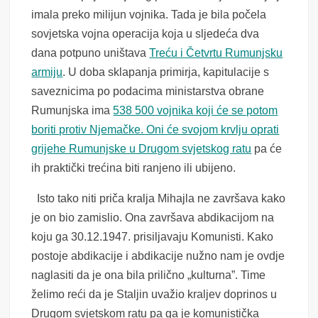
imala preko milijun vojnika. Tada je bila počela
sovjetska vojna operacija koja u sljedeća dva
dana potpuno uništava
Treću i Četvrtu Rumunjsku
armiju
. U doba sklapanja primirja, kapitulacije s
saveznicima po podacima ministarstva obrane
Rumunjska ima
538 500 vojnika koji će se potom
boriti protiv Njemačke. Oni će svojom krvlju oprati
grijehe Rumunjske u Drugom svjetskog ratu
pa će
ih praktički trećina biti ranjeno ili ubijeno.
Isto tako niti priča kralja Mihajla ne završava kako
je on bio zamislio. Ona završava abdikacijom na
koju ga 30.12.1947. prisiljavaju Komunisti. Kako
postoje abdikacije i abdikacije nužno nam je ovdje
naglasiti da je ona bila prilično „kulturna”. Time
želimo reći da je Staljin uvažio kraljev doprinos u
Drugom svjetskom ratu pa ga je komunistička