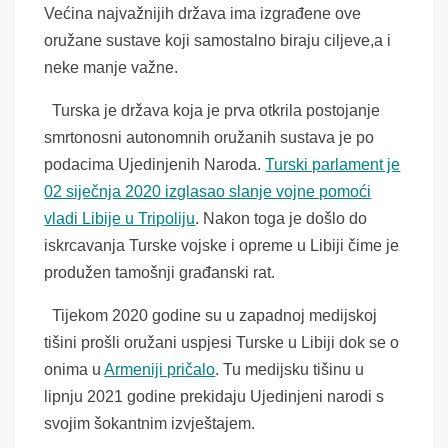
Većina najvažnijih država ima izgrađene ove
oružane sustave koji samostalno biraju ciljeve,a i
neke manje važne.
Turska je država koja je prva otkrila postojanje
smrtonosni autonomnih oružanih sustava je po
podacima Ujedinjenih Naroda.
Turski parlament je
02 siječnja 2020 izglasao slanje vojne pomoći
vladi Libije u Tripoliju
. Nakon toga je došlo do
iskrcavanja Turske vojske i opreme u Libiji čime je
produžen tamošnji građanski rat.
Tijekom 2020 godine su u zapadnoj medijskoj
tišini prošli oružani uspjesi Turske u Libiji dok se o
onima u
Armeniji pričalo
. Tu medijsku tišinu u
lipnju 2021 godine prekidaju Ujedinjeni narodi s
svojim šokantnim izvještajem.