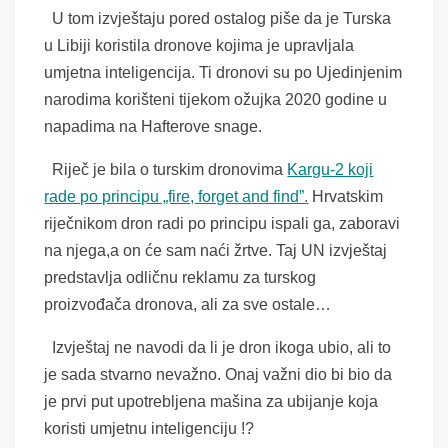
U tom izvještaju pored ostalog piše da je Turska
u Libiji koristila dronove kojima je upravljala
umjetna inteligencija. Ti dronovi su po Ujedinjenim
narodima korišteni tijekom ožujka 2020 godine u
napadima na Hafterove snage.
Riječ je bila o turskim dronovima
Kargu-2 koji
rade po principu „fire, forget and find”.
Hrvatskim
riječnikom dron radi po principu ispali ga, zaboravi
na njega,a on će sam naći žrtve. Taj UN izvještaj
predstavlja odličnu reklamu za turskog
proizvođača dronova, ali za sve ostale…
Izvještaj ne navodi da li je dron ikoga ubio, ali to
je sada stvarno nevažno. Onaj važni dio bi bio da
je prvi put upotrebljena mašina za ubijanje koja
koristi umjetnu inteligenciju !?