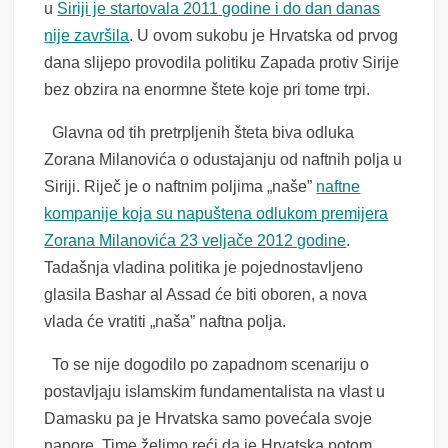
u
Siriji je startovala 2011 godine i do dan danas
nije završila
. U ovom sukobu je Hrvatska od prvog
dana slijepo provodila politiku Zapada protiv Sirije
bez obzira na enormne štete koje pri tome trpi.
Glavna od tih pretrpljenih šteta biva odluka
Zorana Milanovića o odustajanju od naftnih polja u
Siriji. Riječ je o naftnim poljima „naše”
naftne
kompanije koja su napuštena odlukom premijera
Zorana Milanovića 23 veljače 2012 godine
.
Tadašnja vladina politika je pojednostavljeno
glasila Bashar al Assad će biti oboren, a nova
vlada će vratiti „naša” naftna polja.
To se nije dogodilo po zapadnom scenariju o
postavljaju islamskim fundamentalista na vlast u
Damasku pa je Hrvatska samo povećala svoje
napore. Time želimo reći da je Hrvatska potom