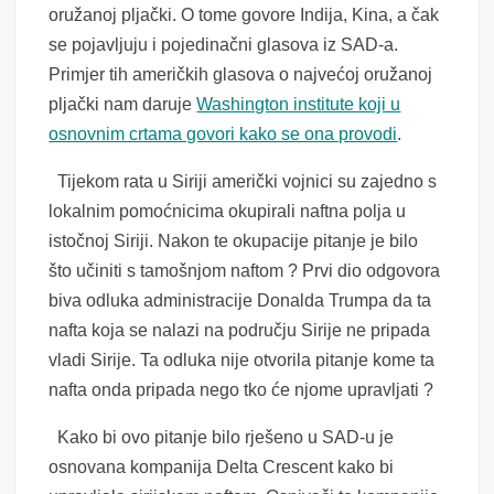
oružanoj pljački. O tome govore Indija, Kina, a čak
se pojavljuju i pojedinačni glasova iz SAD-a.
Primjer tih američkih glasova o najvećoj oružanoj
pljački nam daruje
Washington institute koji u
osnovnim crtama govori kako se ona provodi
.
Tijekom rata u Siriji američki vojnici su zajedno s
lokalnim pomoćnicima okupirali naftna polja u
istočnoj Siriji. Nakon te okupacije pitanje je bilo
što učiniti s tamošnjom naftom ? Prvi dio odgovora
biva odluka administracije Donalda Trumpa da ta
nafta koja se nalazi na području Sirije ne pripada
vladi Sirije. Ta odluka nije otvorila pitanje kome ta
nafta onda pripada nego tko će njome upravljati ?
Kako bi ovo pitanje bilo rješeno u SAD-u je
osnovana kompanija Delta Crescent kako bi