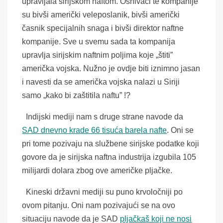
upravljala sirijskom naftom. Osnivači te kompanije
su bivši američki veleposlanik, bivši američki
časnik specijalnih snaga i bivši direktor naftne
kompanije. Sve u svemu sada ta kompanija
upravlja sirijskim naftnim poljima koje „štiti”
američka vojska. Nužno je ovdje biti iznimno jasan
i navesti da se američka vojska nalazi u Siriji
samo „kako bi zaštitila naftu” !?
Indijski mediji nam s druge strane navode da
SAD dnevno krade 66 tisuća barela nafte
. Oni se
pri tome pozivaju na službene sirijske podatke koji
govore da je sirijska naftna industrija izgubila 105
milijardi dolara zbog ove američke pljačke.
Kineski državni mediji su puno krvoločniji po
ovom pitanju. Oni nam pozivajući se na ovo
situaciju navode da je SAD
pljačkaš koji ne nosi