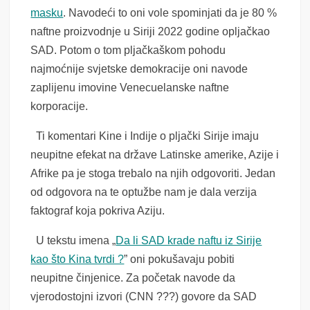
masku
. Navodeći to oni vole spominjati da je 80 %
naftne proizvodnje u Siriji 2022 godine opljačkao
SAD. Potom o tom pljačkaškom pohodu
najmoćnije svjetske demokracije oni navode
zaplijenu imovine Venecuelanske naftne
korporacije.
Ti komentari Kine i Indije o pljački Sirije imaju
neupitne efekat na države Latinske amerike, Azije i
Afrike pa je stoga trebalo na njih odgovoriti. Jedan
od odgovora na te optužbe nam je dala verzija
faktograf koja pokriva Aziju.
U tekstu imena „
Da li SAD krade naftu iz Sirije
kao što Kina tvrdi ?
” oni pokušavaju pobiti
neupitne činjenice. Za početak navode da
vjerodostojni izvori (CNN ???) govore da SAD