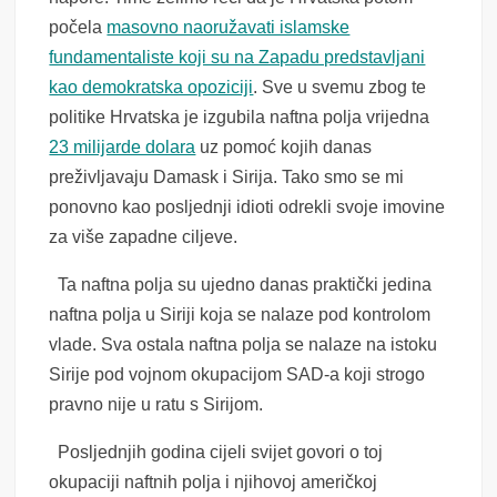
počela
masovno naoružavati islamske
fundamentaliste koji su na Zapadu predstavljani
kao demokratska opoziciji
. Sve u svemu zbog te
politike Hrvatska je izgubila naftna polja vrijedna
23 milijarde dolara
uz pomoć kojih danas
preživljavaju Damask i Sirija. Tako smo se mi
ponovno kao posljednji idioti odrekli svoje imovine
za više zapadne ciljeve.
Ta naftna polja su ujedno danas praktički jedina
naftna polja u Siriji koja se nalaze pod kontrolom
vlade. Sva ostala naftna polja se nalaze na istoku
Sirije pod vojnom okupacijom SAD-a koji strogo
pravno nije u ratu s Sirijom.
Posljednjih godina cijeli svijet govori o toj
okupaciji naftnih polja i njihovoj američkoj