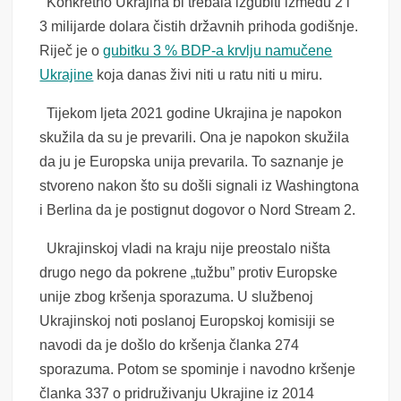
Konkretno Ukrajina bi trebala izgubiti između 2 i
3 milijarde dolara čistih državnih prihoda godišnje.
Riječ je o
gubitku 3 % BDP-a krvlju namučene
Ukrajine
koja danas živi niti u ratu niti u miru.
Tijekom ljeta 2021 godine Ukrajina je napokon
skužila da su je prevarili. Ona je napokon skužila
da ju je Europska unija prevarila. To saznanje je
stvoreno nakon što su došli signali iz Washingtona
i Berlina da je postignut dogovor o Nord Stream 2.
Ukrajinskoj vladi na kraju nije preostalo ništa
drugo nego da pokrene „tužbu” protiv Europske
unije zbog kršenja sporazuma. U službenoj
Ukrajinskoj noti poslanoj Europskoj komisiji se
navodi da je došlo do kršenja članka 274
sporazuma. Potom se spominje i navodno kršenje
članka 337 o pridruživanju Ukrajine iz 2014