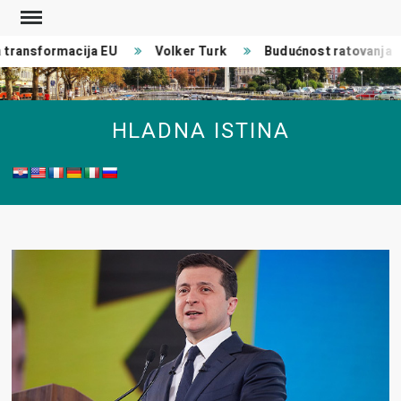
Skip
to
ransformacija EU
Volker Turk
Budućnost ratovanja
content
HLADNA ISTINA