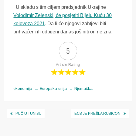
U skladu s tim ciljem predsjednik Ukrajine
Volodimir Zelenskij će posjetiti Bijelu Kuću 30
kolovoza 2021
. Da li će njegovi zahtjevi biti
prihvaćeni ili odbijeni danas još niti on ne zna.
5
Article Rating
ekonomija
Europska unija
Njemačka
Navigacija
PUČ U TUNISU
ECB JE PREŠLA RUBICON
objava