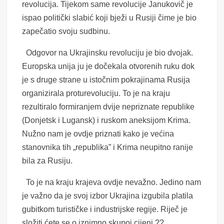
revolucija. Tijekom same revolucije Janukovič je
ispao politički slabić koji bježi u Rusiji čime je bio
zapečatio svoju sudbinu.
Odgovor na Ukrajinsku revoluciju je bio dvojak.
Europska unija ju je dočekala otvorenih ruku dok
je s druge strane u istočnim pokrajinama Rusija
organizirala proturevoluciju. To je na kraju
rezultiralo formiranjem dvije nepriznate republike
(Donjetsk i Lugansk) i ruskom aneksijom Krima.
Nužno nam je ovdje priznati kako je većina
stanovnika tih „republika” i Krima neupitno ranije
bila za Rusiju.
To je na kraju krajeva ovdje nevažno. Jedino nam
je važno da je svoj izbor Ukrajina izgubila platila
gubitkom turističke i industrijske regije. Riječ je
složiti ćete se o iznimno skupoj cijeni ??