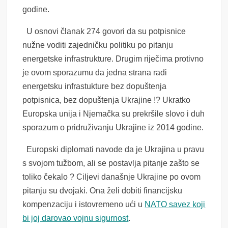
godine.
U osnovi članak 274 govori da su potpisnice
nužne voditi zajedničku politiku po pitanju
energetske infrastrukture. Drugim riječima protivno
je ovom sporazumu da jedna strana radi
energetsku infrastukture bez dopuštenja
potpisnica, bez dopuštenja Ukrajine !? Ukratko
Europska unija i Njemačka su prekršile slovo i duh
sporazum o pridruživanju Ukrajine iz 2014 godine.
Europski diplomati navode da je Ukrajina u pravu
s svojom tužbom, ali se postavlja pitanje zašto se
toliko čekalo ? Ciljevi današnje Ukrajine po ovom
pitanju su dvojaki. Ona želi dobiti financijsku
kompenzaciju i istovremeno ući u
NATO savez koji
bi joj darovao vojnu sigurnost
.