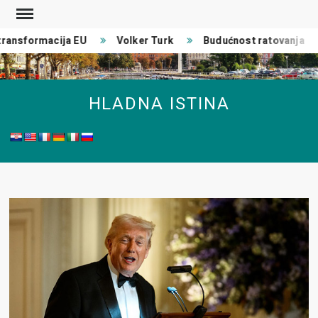
Skip
to
ansformacija EU
Volker Turk
Budućnost ratovanja
content
HLADNA ISTINA