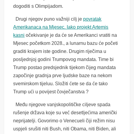
dogoditi s Olimpijadom.
Drugi njegov puno važniji cilj je
povratak
Amerikanaca na Mjesec. Iako projekt Artemis
kasni
očekivanje je da će se Amerikanci vratiti na
Mjesec početkom 2028., a lunarnu bazu će početi
graditi krajem iste godine. Drugim riječima u
posljednjoj godini Trumpovog mandata. Time bi
Trump postao predsjednik tijekom čijeg mandata
započinje gradnja prve ljudske baze na nekom
svemirskom tijeluu. Složiti ćete se da će tako
Trump ući u povijest čovječanstva ?
Među njegove vanjskopolitičke ciljeve spada
rušenje država koje su već desetljećima američki
neprijatelji. Govorimo o Venecueli čiji režim nisu
uspjeli srušiti niti Bush, niti Obama, niti Biden, ali