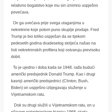
relativno bogatstvo koje mu sin iznimno uspješno
povećava.
On ga uvećava prije svega ulaganjima u
nekretnine koje potom puno skuplje prodaje. Fred
Trump je bio toliko uspješan da se tijekom
pedesetih godina dvadesetog stoljeća našao na
listi nekretninskih profitera koji ostvaruju previsoku
dobit.
To je ujedno i doba kada se 1948. rađa budući
američki predsjednik Donald Trump. Kao i drugi
kasniji američki predsjednici (Clinton, Bush,
Biden) on uspješno izbjegavaju služenje u
Vijetnamskom ratu.
Dok su drugi služili u Vijetnamskom ratu, on u
očevom nekretninskom biznisu 1968. starta