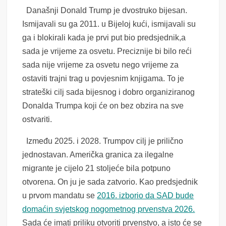
Današnji Donald Trump je dvostruko bijesan.
Ismijavali su ga 2011. u Bijeloj kući, ismijavali su
ga i blokirali kada je prvi put bio predsjednik,a
sada je vrijeme za osvetu. Preciznije bi bilo reći
sada nije vrijeme za osvetu nego vrijeme za
ostaviti trajni trag u povjesnim knjigama. To je
strateški cilj sada bijesnog i dobro organiziranog
Donalda Trumpa koji će on bez obzira na sve
ostvariti.
Između 2025. i 2028. Trumpov cilj je prilično
jednostavan. Američka granica za ilegalne
migrante je cijelo 21 stoljeće bila potpuno
otvorena. On ju je sada zatvorio. Kao predsjednik
u prvom mandatu se
2016. izborio da SAD bude
domaćin svjetskog nogometnog prvenstva 2026.
Sada će imati priliku otvoriti prvenstvo, a isto će se