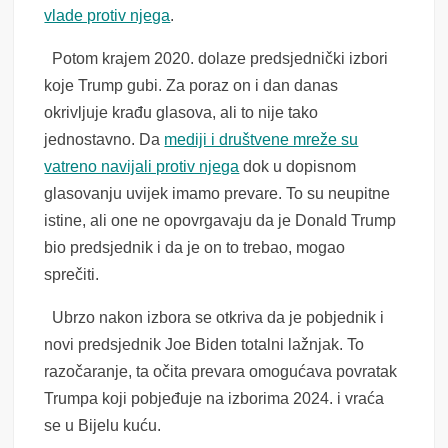
vlade protiv njega
.
Potom krajem 2020. dolaze predsjednički izbori
koje Trump gubi. Za poraz on i dan danas
okrivljuje krađu glasova, ali to nije tako
jednostavno. Da
mediji i društvene mreže su
vatreno navijali protiv njega
dok u dopisnom
glasovanju uvijek imamo prevare. To su neupitne
istine, ali one ne opovrgavaju da je Donald Trump
bio predsjednik i da je on to trebao, mogao
sprečiti.
Ubrzo nakon izbora se otkriva da je pobjednik i
novi predsjednik Joe Biden totalni lažnjak. To
razočaranje, ta očita prevara omogućava povratak
Trumpa koji pobjeđuje na izborima 2024. i vraća
se u Bijelu kuću.