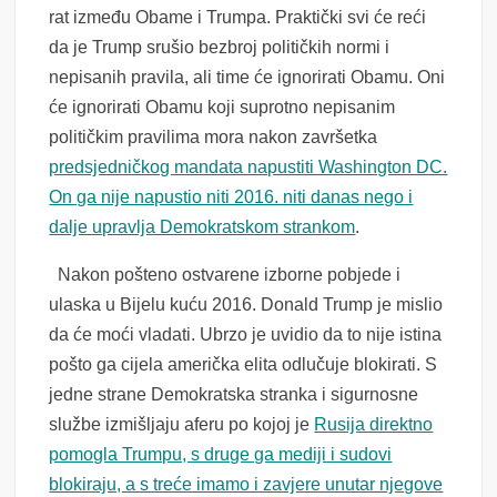
rat između Obame i Trumpa. Praktički svi će reći
da je Trump srušio bezbroj političkih normi i
nepisanih pravila, ali time će ignorirati Obamu. Oni
će ignorirati Obamu koji suprotno nepisanim
političkim pravilima mora nakon završetka
predsjedničkog mandata napustiti Washington DC.
On ga nije napustio niti 2016. niti danas nego i
dalje upravlja Demokratskom strankom
.
Nakon pošteno ostvarene izborne pobjede i
ulaska u Bijelu kuću 2016. Donald Trump je mislio
da će moći vladati. Ubrzo je uvidio da to nije istina
pošto ga cijela američka elita odlučuje blokirati. S
jedne strane Demokratska stranka i sigurnosne
službe izmišljaju aferu po kojoj je
Rusija direktno
pomogla Trumpu, s druge ga mediji i sudovi
blokiraju, a s treće imamo i zavjere unutar njegove