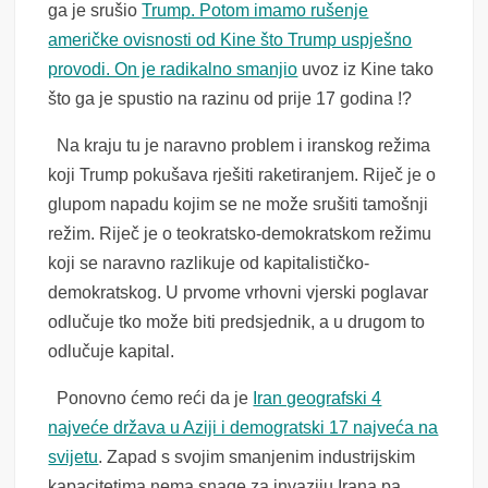
ga je srušio
Trump. Potom imamo rušenje
američke ovisnosti od Kine što Trump uspješno
provodi. On je radikalno smanjio
uvoz iz Kine tako
što ga je spustio na razinu od prije 17 godina !?
Na kraju tu je naravno problem i iranskog režima
koji Trump pokušava rješiti raketiranjem. Riječ je o
glupom napadu kojim se ne može srušiti tamošnji
režim. Riječ je o teokratsko-demokratskom režimu
koji se naravno razlikuje od kapitalističko-
demokratskog. U prvome vrhovni vjerski poglavar
odlučuje tko može biti predsjednik, a u drugom to
odlučuje kapital.
Ponovno ćemo reći da je
Iran geografski 4
najveće država u Aziji i demogratski 17 najveća na
svijetu
. Zapad s svojim smanjenim industrijskim
kapacitetima nema snage za invaziju Irana pa