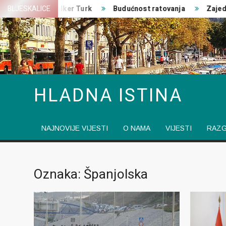
Skip
a EU
BLJESKALICE
Volker Turk
Budućnost ratovanja
Zajedničk
to
content
HLADNA ISTINA
NAJNOVIJE VIJESTI
O NAMA
VIJESTI
RAZ
Oznaka: Španjolska