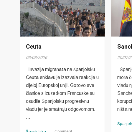
Ceuta
Sanch
03/08/2026
20/07/
Invazija migranata na španjolsku
Španjo
Ceuta enklavu je izazvala reakcije u
mora če
cijeloj Europskoj uniji. Gotovo sve
vladu n
članice s izuzetkom Francuske su
Sanchez
osudile Španjolsku progresivnu
korupci
vladu jer je smatraju odgovornom.
ništa 
…
Španjol
on
Comment
Španjolska