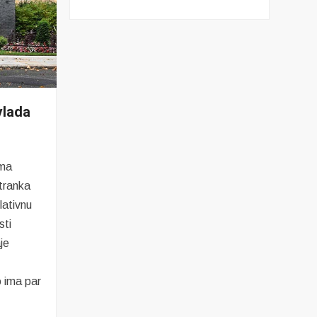
vlada
ima
tranka
lativnu
sti
je
o ima par