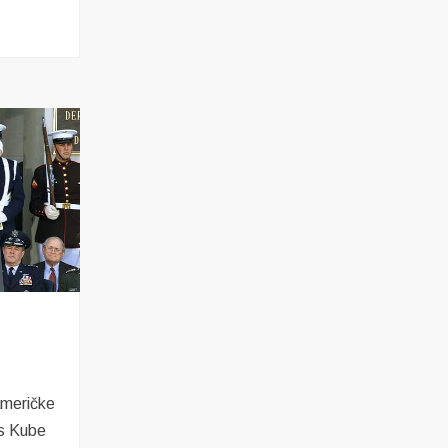
ilno
abilna
a
američke
 s Kube