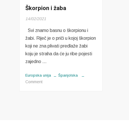
Škorpion i žaba
14/02/2021
Svi znamo basnu o škorpionu i
žabi. Riječ je o priči u kojoj škorpion
koji ne zna plivati predlaže žabi
koju je straha da će ju ribe pojesti
zajedno …
Europska unija
Španjolska
on
Comment
Škorpion
i
žaba