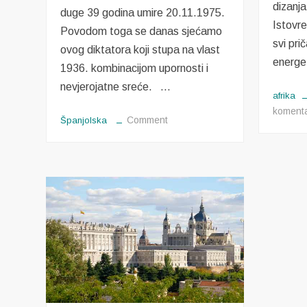
dizanja
duge 39 godina umire 20.11.1975.
Istovr
Povodom toga se danas sjećamo
svi pri
ovog diktatora koji stupa na vlast
energe
1936. kombinacijom upornosti i
nevjerojatne sreće. …
afrika
koment
on
Comment
Španjolska
Francisco
Franco