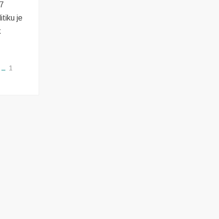
17
tiku je
k
1