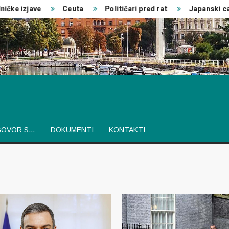
e izjave
Ceuta
Političari pred rat
Japanski car
GOVOR S…
DOKUMENTI
KONTAKTI