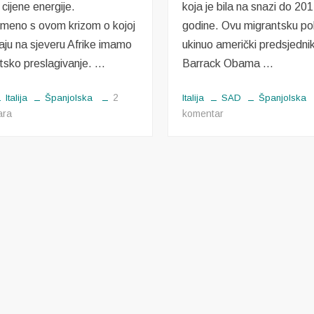
 cijene energije.
koja je bila na snazi do 20
emeno s ovom krizom o kojoj
godine. Ovu migrantsku poli
čaju na sjeveru Afrike imamo
ukinuo američki predsjedni
tsko preslagivanje. …
Barrack Obama …
2
Italija
Španjolska
Italija
SAD
Španjolska
za
na
ara
komentar
Energetsko
Wet
preslagivanje
feet
dry
feet