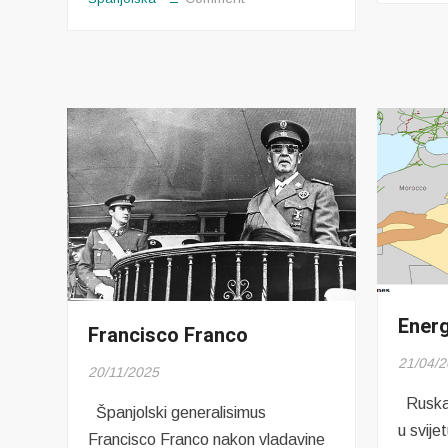
Ceuta
Energ
Francisco Franco
21/04/
20/11/2025
Ruska 
Španjolski generalisimus
u svije
Francisco Franco nakon vladavine