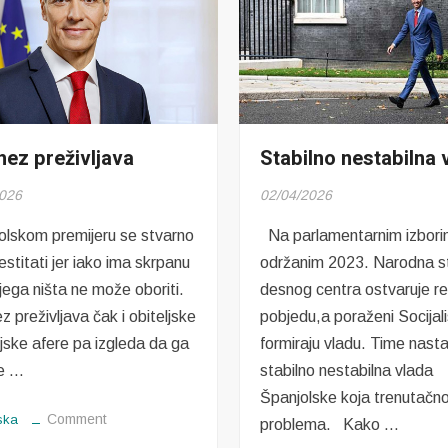
ez preživljava
Stabilno nestabilna 
2026
02/04/2026
lskom premijeru se stvarno
Na parlamentarnim izbor
stitati jer iako ima skrpanu
održanim 2023. Narodna s
jega ništa ne može oboriti.
desnog centra ostvaruje re
 preživljava čak i obiteljske
pobjedu,a poraženi Socijali
jske afere pa izgleda da ga
formiraju vladu. Time nasta
ne …
stabilno nestabilna vlada
Španjolske koja trenutačn
on
Comment
ska
problema. Kako …
Sanchez