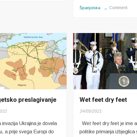
preživljava
on
Comment
Španjolska
Stab
nest
vlad
etsko preslagivanje
Wet feet dry feet
2022
24/05/2021
invazija Ukrajina je dovela
Wet feet dry feet je ime 
tu, a prije svega Europi do
politike primanja izbjeglica