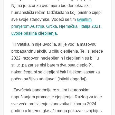
Njima je uzor za ovu mjeru bio demokratski i
humanistički režim Tadžikistana koji prisilno cijepi
sve svoje stanovnike. Vodeći se tim
svijetlim
primjerom Austrija, Grčka, Njemačka i Italija 2021.
uvode prisilna cijepljenja
.
Hrvatska ih nije uvodila, ali je vodila masovnu
propagandnu akciju u cilju cjepljenja. Te i sljedeće
2022. razgovori necjepljenih i cjepljenih su bili u
stilu: „pa zar se nisi barem dva puta cjepio ?”,
nakon čega bi se cjepljeni čak i tijekom sastanka
počeo pažljivo udaljavati (istiniti događaj).
Završetak pandemije rezultira i europskim
napuštanjem promocije cjepljenja. Razlog za to je
sve veće protivljenje stanovnika i izborna 2024
godina u kojemu glasači mogu pokazati svoj bijes.