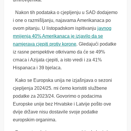
Nakon tih podataka o cjepljenju u SAD dodajemo
i one o razmišljanju, najavama Amerikanaca po
ovom pitanju. U listopadskom ispitivanju
javnog
mnijenja 40% Amerikanaca je izjavilo da se
namjerava cjepiti protiv korone
. Gledajući podatke
iz rasne perspektive otkrivamo da će se 49%
crnaca i Azijata cjepiti, a isto vredi i za 41%
Hispanaca i 39 bjelaca.
Kako se Europska unija ne izjašnjava o sezoni
cjepljenja 2024/25. mi ćemo koristiti službene
podatke za 2023/24. Govorimo o podacima
Europske unije bez Hrvatske i Latvije pošto ove
dvije države nisu dostavile svoje podatke
europskim organima.