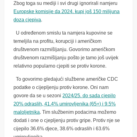
Zbog toga su mediji i svi drugi ignorirali namjeru
Europske komisije da 2024. kupi još 150 milijuna
doza cjepiva
.
U određenom smislu ta namjera kupovine se
temeljila na profitu, korupciji i američkom
društvenom razmišljanju. Govorimo američkom
društvenom razmišljanju pošto je tamo još uvijek
relativno popularno cjepiti se protiv korone.
To govorimo gledajući službene američke CDC
podatke o cijepljenju protiv korone. Oni nam
govore da se u sezoni
2024/25. do sada cjepilo
20% odraslih, 41.4% umirovljenika (65+) i 9.5%
maloljetnika
. Tim službenim podacima možemo
dodati i one o cjepljenju protiv gripe. Protiv nje se
cijepilo 36.6% djece, 38.6% odraslih i 63.6%
umirovljenika.