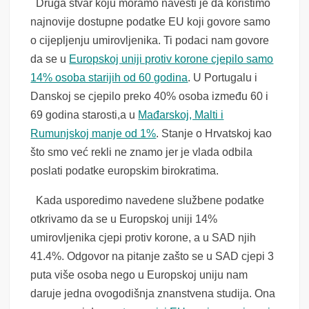
Druga stvar koju moramo navesti je da koristimo
najnovije dostupne podatke EU koji govore samo
o cijepljenju umirovljenika. Ti podaci nam govore
da se u
Europskoj uniji protiv korone cjepilo samo
14% osoba starijih od 60 godina
. U Portugalu i
Danskoj se cjepilo preko 40% osoba između 60 i
69 godina starosti,a u
Mađarskoj, Malti i
Rumunjskoj manje od 1%
. Stanje o Hrvatskoj kao
što smo već rekli ne znamo jer je vlada odbila
poslati podatke europskim birokratima.
Kada usporedimo navedene službene podatke
otkrivamo da se u Europskoj uniji 14%
umirovljenika cjepi protiv korone, a u SAD njih
41.4%. Odgovor na pitanje zašto se u SAD cjepi 3
puta više osoba nego u Europskoj uniju nam
daruje jedna ovogodišnja znanstvena studija. Ona