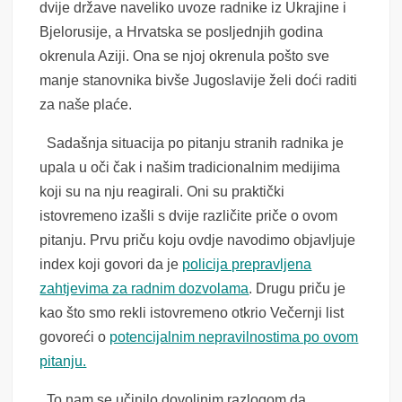
dvije države naveliko uvoze radnike iz Ukrajine i
Bjelorusije, a Hrvatska se posljednjih godina
okrenula Aziji. Ona se njoj okrenula pošto sve
manje stanovnika bivše Jugoslavije želi doći raditi
za naše plaće.
Sadašnja situacija po pitanju stranih radnika je
upala u oči čak i našim tradicionalnim medijima
koji su na nju reagirali. Oni su praktički
istovremeno izašli s dvije različite priče o ovom
pitanju. Prvu priču koju ovdje navodimo objavljuje
index koji govori da je
policija prepravljena
zahtjevima za radnim dozvolama
. Drugu priču je
kao što smo rekli istovremeno otkrio Večernji list
govoreći o
potencijalnim nepravilnostima po ovom
pitanju.
To nam se učinilo dovoljnim razlogom da