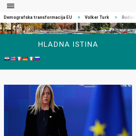
Skip
to
Demografska transformacija EU
Volker Turk
Budućno
content
HLADNA ISTINA